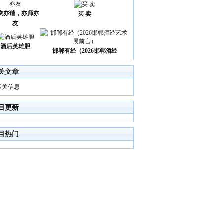
诙亦谐，亦师亦
买 卖
友
酒后英雄胆
邯郸有经（2026邯郸酒经
关文章
相关信息
目更新
目热门