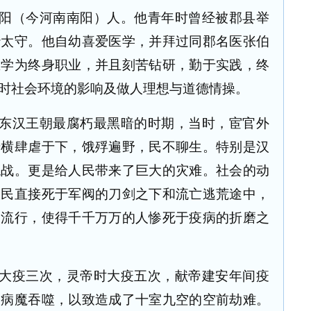
阳（今河南南阳）人。他青年时曾经被郡县举
沙太守。他自幼喜爱医学，并拜过同郡名医张伯
医学为终身职业，并且刻苦钻研，勤于实践，终
时社会环境的影响及做人理想与道德情操。
东汉王朝最腐朽最黑暗的时期，当时，宦官外
专横肆虐于下，饿殍遍野，民不聊生。特别是汉
混战。更是给人民带来了巨大的灾难。社会的动
人民直接死于军阀的刀剑之下和流亡逃荒途中，
疫流行，使得千千万万的人惨死于疫病的折磨之
大疫三次，灵帝时大疫五次，献帝建安年间疫
被病魔吞噬，以致造成了十室九空的空前劫难。