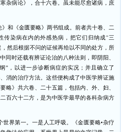
伤寒杂病论》，合十六卷。虽未能尽愈诸病，庶
论》和《金匮要略》两书组成。前者共十卷、二
性传染病在内的外感热病，把它们归纳成
"
三
候，然后根据不问的证候再给以不同的处方，所
书中同时还载有辨证论治的八种法则，即阴阳、
八纲”，以进一步诊断病症的实况；并且确立了
补、消的治疗方法。这些便构成了中医学辨证施
匮要略》共六卷、二十五篇，包括内、外、妇、
计二百六十二方，是为中医学最早的各科杂病方
个世界第一。一是人工呼吸。《金匮要略•杂疗