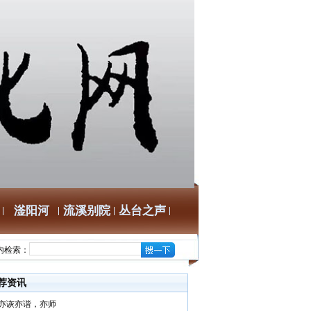
滏阳河
流溪别院
丛台之声
内检索：
荐资讯