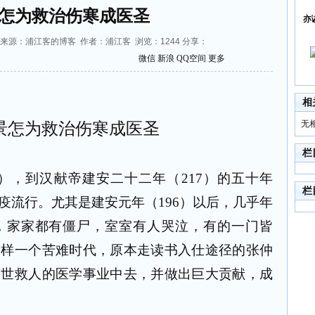
怎为救治伤寒成医圣
亦
30:10 来源：浦江客的博客 作者：浦江客 浏览：
1244
分享：
微信
新浪
QQ空间
更多
相
无
景怎为救治伤寒成医圣
栏
），到汉献帝建安二十二年（
217
）的五十年
栏
疫流行。尤其是建安元年（
196
）以后，几乎年
，家家都有僵尸，室室有人哭泣，有的一门皆
这样一个苦难时代，原本走读书入仕途径的张仲
济世救人的医学事业中去，并做出巨大贡献，成