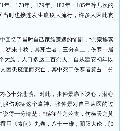
71
年、
173
年、
179
年、
182
年、
185
年等几次的
区当时也接连发生瘟疫大流行，许多人因此丧
》中回忆了当时自己家族遭遇的惨剧：“余宗族素
来，犹未十稔，其死亡者，三分有二，伤寒十居
是个大族，人口多达二百余人。自从建安初年以
的人因患疫症而死亡，其中死于伤寒者竟占十分
内心十分悲愤。对此，张仲景痛下决心，潜心
制服伤寒症这个瘟神。张仲景对自己从医的过
中说得十分请楚：“感往昔之沦丧，伤横夭之莫
，撰用《素问》九卷，八十一难，阴阳大论，胎