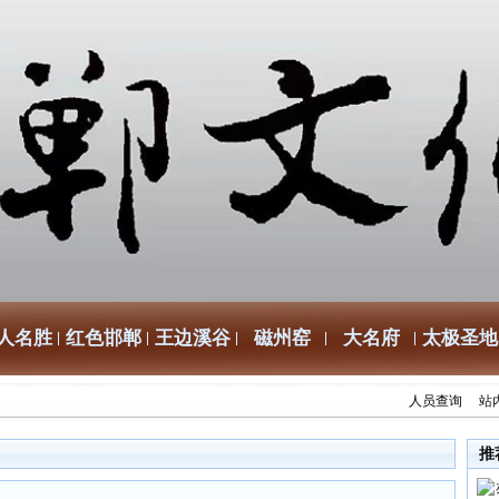
人名胜
红色邯郸
王边溪谷
磁州窑
大名府
太极圣地
人员查询
站
推