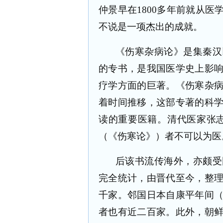
仲景早在
1800
多年前就从医
不说是一项杰出的成就。
《伤寒杂病论》是集秦汉
的专书，是我国医学史上影
疗学方面的巨著。《伤寒杂
着时间推移，这部专著的科
读的重要医籍。清代医家张
（《伤寒论》）者不可以为医
后该书流传海外，亦颇受
完全统计，由晋代至今，整
千家。邻国日本自康平年间
者也有近二百家。此外，朝