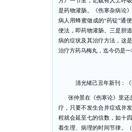
方》一节里，记载有人工呼
是药物灌肠。《伤寒杂病论
病人用蜂蜜做成的“药锭”通
便法，即药物灌肠。三是胆
病的症状及其治疗方法，这
治疗方药乌梅丸，迄今仍是一
清光绪己丑年新刊：《
张仲景在《伤寒论》里还
疗，只要不发生合并症或并
程就会延至七的信数，如十
着生理、病理的时间节律。