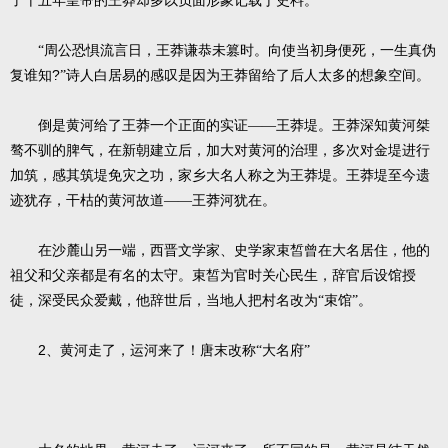
了十五年皇帝的王莽却多以负面形象记载于史料。
“周公恐惧流言日，王莽谦恭未篡时。向使当初身便死，一生真伪
?
复谁知
”诗人白居易的感叹是因为王莽留给了后人太多的想象空间。
倒是黄河给了王莽一个正面的实证——王莽堤。王莽深知黄河桀
骜不驯的脾气，在新朝建立后，加大对黄河的治理，多次对金堤进行
加筑，感其筑堤免灾之功，家乡大名人称之为王莽堤。王莽堤至今遗
迹犹存，干枯的黄河故道——王莽河犹在。
在沙麓山另一端，西晋文学家、史学家束皙曾在大名居住，他的
祖父和父亲都是有名的太守。束皙为官时关心民生，辞官后设馆授
徒，深受民众爱戴，他辞世后，当地人把村名改为“束馆”。
2
、黄河走了，运河来了！唐末改称“大名府”