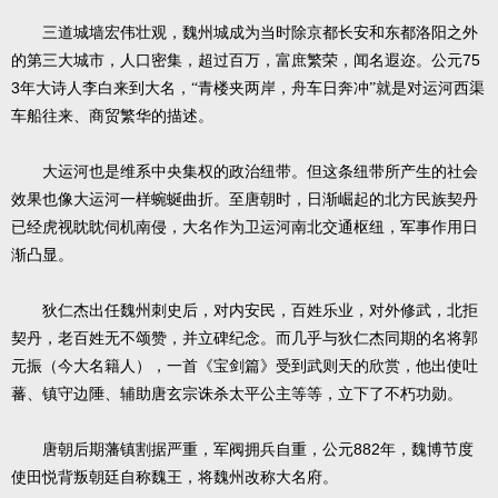
三道城墙宏伟壮观，魏州城成为当时除京都长安和东都洛阳之外
75
的第三大城市，人口密集，超过百万，富庶繁荣，闻名遐迩。公元
3
年大诗人李白来到大名，“青楼夹两岸，舟车日奔冲”就是对运河西渠
车船往来、商贸繁华的描述。
大运河也是维系中央集权的政治纽带。但这条纽带所产生的社会
效果也像大运河一样蜿蜒曲折。至唐朝时，日渐崛起的北方民族契丹
已经虎视眈眈伺机南侵，大名作为卫运河南北交通枢纽，军事作用日
渐凸显。
狄仁杰出任魏州刺史后，对内安民，百姓乐业，对外修武，北拒
契丹，老百姓无不颂赞，并立碑纪念。而几乎与狄仁杰同期的名将郭
元振（今大名籍人），一首《宝剑篇》受到武则天的欣赏，他出使吐
蕃、镇守边陲、辅助唐玄宗诛杀太平公主等等，立下了不朽功勋。
882
唐朝后期藩镇割据严重，军阀拥兵自重，公元
年，魏博节度
使田悦背叛朝廷自称魏王，将魏州改称大名府。