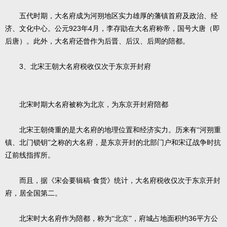
五代时期，大名府成为河朔地区实力雄厚的藩镇首府及政治、经
923
4
济、文化中心。公元
年
月，李存勖在大名府称帝，国号大唐（即
后唐）。此外，大名府还曾作为后晋、后汉、后周的陪都。
3
、北宋王朝大名府税收仅次于东京开封府
北宋时期大名府被称为北京，为东京开封府陪都
北宋王朝倚重的是大名府的地理位置和经济实力。历来有“河朔重
镇、北门锁钥”之称的大名府，是东京开封的北部门户和宋辽战争时抗
辽前线指挥所。
而且，据《宋会要辑稿·食货》统计，大名府税收仅次于东京开封
府，居全国第二。
36
北宋时大名府作为陪都，称为“北京”，府城占地面积约
平方公