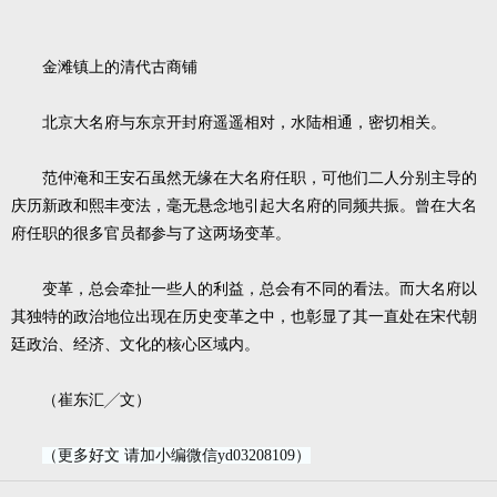
金滩镇上的清代古商铺
北京大名府与东京开封府遥遥相对，水陆相通，密切相关。
范仲淹和王安石虽然无缘在大名府任职，可他们二人分别主导的
庆历新政和熙丰变法，毫无悬念地引起大名府的同频共振。曾在大名
府任职的很多官员都参与了这两场变革。
变革，总会牵扯一些人的利益，总会有不同的看法。而大名府以
其独特的政治地位出现在历史变革之中，也彰显了其一直处在宋代朝
廷政治、经济、文化的核心区域内。
（崔东汇╱文）
（更多好文 请加小编微信yd03208109）