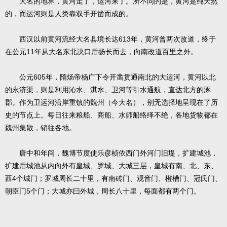
大名的地界，黄河走了，运河来了。所不同的是，黄河是纯天然
的，而运河则是人类靠双手开凿而成的。
613
西汉以前黄河流经大名县境长达
年，黄河曾两次改道，终于
11
在公元
年从大名东北决口后扬长而去，向南改道百里之外。
605
公元
年，隋炀帝杨广下令开凿贯通南北的大运河，黄河以北
的永济渠，则是利用沁水、淇水、卫河等引水通航，直达北方的涿
郡。作为卫运河沿岸重镇的魏州（今大名），别无选择地呈现在了历
史的节点上。每日往来粮船、商船、水师船络绎不绝，各地货物都在
魏州集散，销往各地。
唐中和年间，魏博节度使乐彦桢依西门外河门旧堤，扩建城池，
扩建后城池从内向外有皇城、罗城、大城三层，皇城有南、北、东、
4
西
个城门；罗城周长二十里，有南砖门、观音门、橙槽门、冠氏门、
5
朝臣门
个门；大城亦曰外城，周长八十里，每面都有两个门。