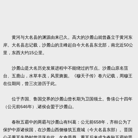
黄河与大名县的渊源由来已久。高大的沙麓山就曾矗立于黄河东
50
岸。大名县志记载，沙麓山的主峰起自今大名县东北部，南北近
公
15
里，东西大约
公里。
沙麓山是大名历史发展进程中不能绕过的节点。沙麓山原名菹
台、五鹿山，水草丰茂，风景旖旎。《穆天子传》卷六记载，周穆王
在位期间，曾三次游历于此。
位于齐国、鲁国交界的沙麓山曾长期为卫国领土。鲁僖公十四年
646
,
（公元前
年）
诸侯会盟于沙麓山。
658
春秋五霸中的两霸与沙麓山有纠葛：公元前
年，齐桓公为了
保护中原诸侯国，在沙麓山西侧修筑五鹿城（今大名县东部）。晋国
公子重耳失势时曾流落在此，乞食受辱，重耳后来成为春秋五霸的晋