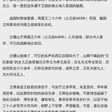
文公，曾一度把这块属于卫国的领土纳入晋国的版图。
343
战国时群雄逐鹿，周显王二十六年（公元前
年）齐国、魏国
之间著名的马陵之战就发生在此。
646
沙麓山于周襄王六年（公元前
年）八月崩塌，部分冲入黄
河，可它的战略地位依旧。
沙麓山低矮了，可它的名声在西汉后期却大了，山脚下崛起的“王
氏家族”的女儿王政君被汉元帝立为孝元皇后，在丈夫元帝去世后，历
佐四世达六十余年，父和兄弟世代封侯，成帝之世，王氏为侯九人、
为大司马五人。
王莽虽是王政君的亲侄子，可由于父亲早死，未及受封。早年家
境贫寒，比起那些封侯的叔伯兄弟，王莽起步较晚。可家境也砥砺了
他生活俭朴、博学多览、谦恭有礼、事亲至孝等良好行为，以至于他
三十八岁官拜大司马时，朝野上下皆赞，声望极高。可是，篡位后做