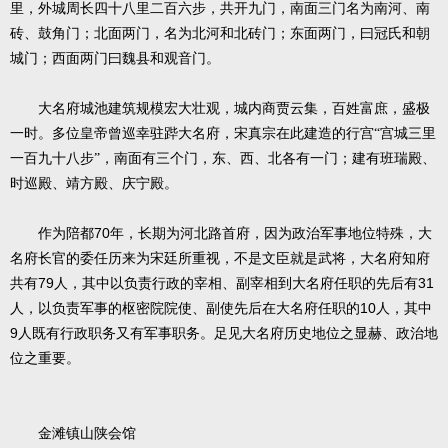
里，外城周长四十八里二百六步，共开九门，南面三门名为南河、南
砖、鼓角门；北面两门，名为北河和北砖门；东面两门，曰冠氏和朝
城门；西面两门曰魏县和观音门。
大名府城池建筑规模宏大壮观，城内商贾云集，百姓富庶，盛极
一时。多位皇帝曾巡幸驻跸大名府，宋真宗在此建造的行宫“宫城三里
一百九十八步”，南面有三个门，东、西、北各有一门；建有班瑞殿、
时巡殿、靖方殿、庆宁殿。
70
作为陪都
年，长期为河北路首府，因为政治军事地位特殊，大
名府长官的委任历来为宋廷所重视，不是文臣就是武将，大名府知府
79
31
共有
人，其中以负责行政的宰相、副宰相到大名府任职的先后有
10
人，以负责军事的枢密院院使、副使先后在大名府任职的
人，其中
9
人既有行政职务又有军事职务。足见大名府历史地位之显赫、政治地
位之重要。
金滩镇山陕会馆