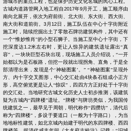
游城市的重点工程，也是保护历史文化名城的民心工程。
古城内道路管网入地工程自
2017
年
9
月开工，施工顺序由
南向北展开，依次为府前街、北大街、东大街、西大街、
南大街和道前街。
3
月
12
日，施工队伍在中心十字街附近
施工时，陆续挖掘出土了零散石牌坊建筑构件，其中还有
一个“惟妙惟肖”的小型石狮子。当施工至中心十字街，下
挖深度达
1.2
米左右时，更让人惊异的建筑遗址露出“真
容”，一块块巨型石块出现，现场施工人员介绍说，“一开
始都以为是石板路，但挖一段就出现拐角、直角，于是全
部清理出来，发现是个‘神秘图案’。”
“神秘图案”呈现外
方、内十字交叉图形，中心交汇处由
4
块条石组成小正方
形，高空俯览更是让人“惊叹”，四四方方正好处于十字街
的交汇处。当地研究古城文化历史人士初步推测，该建筑
疑为古城内“四牌楼”遗址。“牌楼”与牌坊类似，为我国传
统建筑之一，最早见于周朝，明代称作“四攒坊”，清代后
称为“四牌楼”，多设于要道口（一般为十字路口），为当
地地标性建筑，如北京城内始建于明代的东四牌楼、西四
牌楼等。据清代咸丰年间《大名府志校注》记载：“旧城