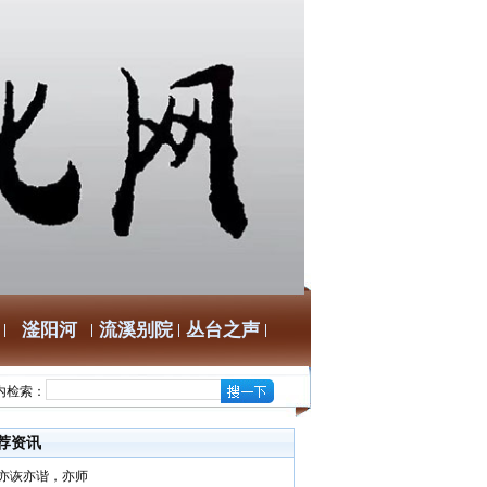
滏阳河
流溪别院
丛台之声
内检索：
荐资讯