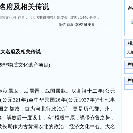
名府及相关传说
亦
8 来源：邯郸文化网 作者：《大名非遗图典》编委会 浏览：
1440
分享：
微信
新浪
QQ空间
更多
相
大名府及相关传说
无
级非物质文化遗产项目
)
栏
栏
春秋属卫，后属晋，战国属魏。汉高祖十二年
(
公元
年
(
公元
221
年
)
至中华民国
26
年
(
公元
1937
年
)
“七七事
国之都城，首为河北行政治所，更是历代郡、州、
地，解放后一度设市，有“枢毂中原，襟带齐鲁之势，
，被长期作为古黄河以北的政治、经济文化中心。大名