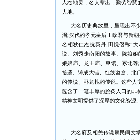
人杰地灵，名人辈出，勤劳智慧
大地。
大名历史典故里，呈现出不
涓
;
汉代的孝元皇后王政君与新朝
名相狄仁杰抗契丹
;
田悦僭称“大
说、刘秀走南阳的故事、陈娘娘
娘娘庙、龙王庙、束馆、冢北等
;
拾遗、铸成大错、红线盗盒、北
的传说、卧龙槐的传说。这些人
蕴含了一笔丰厚的脍炙人口的非
精神文明提供了深厚的文化资源
大名府及相关传说属民间文