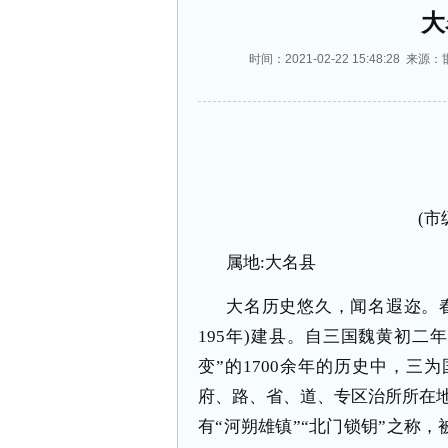
大
时间：2021-02-22 15:48:2
(
市
属地
:
大名县
大名历史悠久，闻名遐迩。
195
年
)
建县。自三国魏黄初二
变”的
1700
余年的历史中，三为
府、路、省、道、专区治所所在
有“河朔雄镇”“北门锁钥”之称