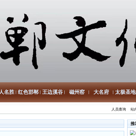
人名胜
红色邯郸
王边溪谷
磁州窑
大名府
太极圣地
人员查询
站
推