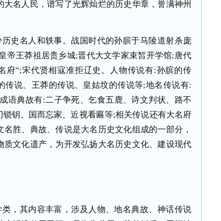
的大名人民，谱写了光辉灿烂的历史华章，誉满神州
少历史名人和轶事。战国时代的孙膑于马陵道射杀庞
皇帝王莽祖居贵乡城
;
晋代大文学家束皙开学馆
;
唐代
名府”
;
宋代贤相寇准拒辽史。人物传说有
:
孙膑的传
的传说、王莽的传说、皇姑坟的传说等
;
地名传说有
:
成语典故有
:
二子争死、乞食五鹿、诗文判状、路不
门锁钥、国而忘家、近视看匾等
;
相关传说还有大名府
文名胜、典故、传说是大名历史文化组成的一部分，
物质文化遗产，为开发弘扬大名历史文化、建设现代
。
学类，其内容丰富，涉及人物、地名典故、神话传说