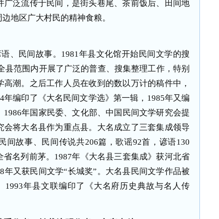
并广泛流传于民间，是街头巷尾、茶前饭后、田间地
周边地区广大村民的精神食粮。
语、民间故事。1981年县文化馆开始民间文学的搜
年在全县范围内开展了广泛的普查、搜集整理工作，特别
学高潮。之后工作人员在收到的数以万计的稿件中，
4年编印了《大名民间文学选》第一辑，1985年又编
1986年国家民委、文化部、中国民间文学研究会提
究会将大名县作为重点县。
大名成立了三套集成领导
间故事、民间传说共206篇，歌谣92首，谚语130
省名列前茅。1987年《大名县三套集成》获河北省
88年又获民间文学“长城奖”。大名县民间文学作品被
。1993年县文联编印了《大名府历史典故与名人传