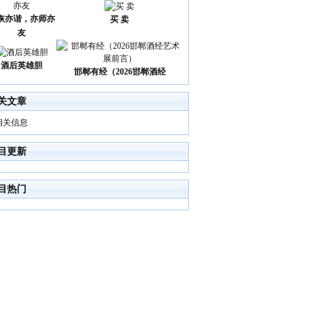
诙亦谐，亦师亦
买 卖
友
酒后英雄胆
邯郸有经（2026邯郸酒经
关文章
相关信息
目更新
目热门