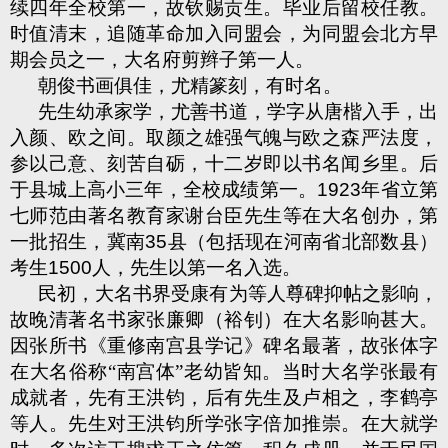
续四年全校第一，故钦赐贡生。毕业后留校任教。
时值清末，追随革命加入同盟会，为同盟会北方早
期会员之一，大名府剪辫子第一人。
朝俊书画俱佳，尤精篆刻，有时名。
先生幼承家学，尤善书道，学字从唐楷入手，出
入颜、欧之间。取颜之雄强气魄与欧之森严法度，
参以己意、刻苦自砺，十二岁即以书名闻乡里。后
于县城上高小三年，全校成绩第一。
1923
年省立第
七师范由著名教育家谢台臣先生等在大名创办，第
一批招生，冀南
35
县（包括现在河南省北部数县）
考生
1500
人，先生以第一名入选。
民初，大名书界受康有为等人尊碑抑帖之影响，
故晚清著名书家张廉卿（裕钊）在大名影响甚大。
因张所书《重修南宫县学记》碑名最著，故张体字
在大名俗称“南宫体”老幼皆知。当时大名学张最有
成就者，先有王洪钧，后有先生及卢相之，李鹤亭
等人。先生对王洪钧所学张字倍加推崇。在大就学