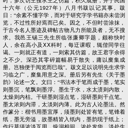
时，多次访王搜求王之仿篇，积久成册，并于民国
十六年（公元
1927
年）八月书跋以记其事。跋
日：“余素不懂字学，而对于研究字学书籍亦未尝浏
览，不过性所好焉而已矣。因之，不但时尝涂抹，
于古今名人墨迹及碑帖古物凡力所能及者，无不搜
求。我邑王锡三先生所临张廉卿字题，颇称快时
人，余在高小及ⅩⅩ科时，每迂课暇，辄偕同学往
谒。一则就正有道，一则索其仿篇，故王君字余得
之不少。深恐其零碎篇幅易于散失，庸以糜集成
册。岂独便于阅览而巳哉”。跋文足以说明先生求学
习临之广，糜集用意之深。册后另有先生《关于墨
韵》论述一文。文曰：“书法本于笔而成于墨，笔实
则墨沉，笔飘则墨浮。墨生于水，水太渍则内散，
太燥则内枯。干研墨则湿点笔，湿研墨则干点笔。
墨太浓则内滞，太淡则内薄。此为古人论墨法。然
作篆分：楷书用墨宜厚，须墨到处皆有笔，笔锋着
纸，墨无旁溢，故墨精皆入纸内，墨韵现于纸上；
作行草须浓淡互用，燥润相间，浓处发华，淡处生