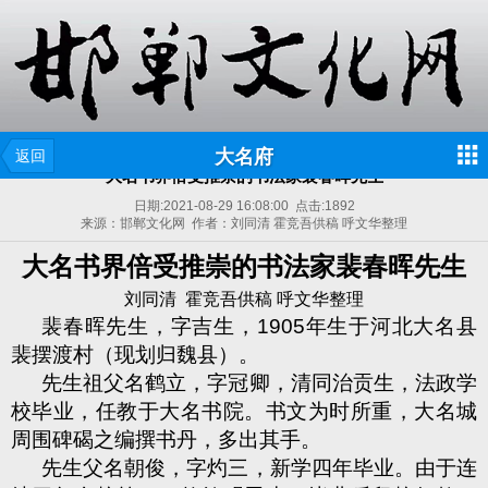
大名府
返回
大名书界倍受推崇的书法家裴春晖先生
日期:
2021-08-29 16:08:00
点击:
1892
来源：邯郸文化网 作者：刘同清 霍竞吾供稿 呼文华整理
大名书界倍受推崇的书法家裴春晖先生
刘同清
霍竞吾供稿
呼文华整理
裴春晖先生，字吉生，
1905
年生于河北大名县
裴摆渡村（现划归魏县）。
先生祖父名鹤立，字冠卿，清同治贡生，法政学
校毕业，任教于大名书院。书文为时所重，大名城
周围碑碣之编撰书丹，多出其手。
先生父名朝俊，字灼三，新学四年毕业。由于连