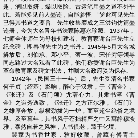
趣，润以取妍，燥以取险。古运笔用墨之道不外乎
此。若能多见前人墨迹，自能参悟。”览此可见先生
已得其书道之要旨。先生收集糜成之王洪钧仿篇墨
迹册，今为大名青年书法家陈惠永珍藏。
1937
年，
七师全体师生为母校创建者、教育家谢台臣先生立
纪念碑，即春晖先生为之书丹。
1945
年
5
月大名城
解放后，刘伯承、邓小平、薄一波、宋任穷等领导
同志路过大名观看了此碑，他们称赞谢台臣先生为
革命教育家及碑文书法，并嘱大名政府妥为保存。
1942
年（民国三十一年）后，先生受清名书家
何子贞（绍基）影响，醉心于汉隶，于《曹金》、
《张迁》及《石门颂》尤著心力。其隶书溶《曹
金》之遒秀逸致，《张迁》之方正尔雅，《石门》
之雄厚奔放，纵横劲拔为一炉，而至超尘绝俗之境
界。及至暮年，其书风于苍拙精严之中又寓静穆淡
雅，泰然自若之风神，人书俱老，臻于化境。
裴家为书香世家，雅好收藏，曾藏有傅青主