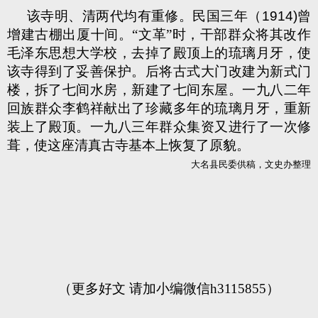
该寺明、清两代均有重修。民国三年（
1914)
曾
增建古棚出厦十间。“文革”时，干部群众将其改作
毛泽东思想大学校，去掉了殿顶上的琉璃月牙，使
该寺得到了妥善保护。后将古式大门改建为新式门
楼，拆了七间水房，新建了七间东屋。一九八二年
回族群众李鹤祥献出了珍藏多年的琉璃月牙，重新
装上了殿顶。一九八三年群众集资又进行了一次修
葺，使这座清真古寺基本上恢复了原貌。
大名县民委供稿，文史办整理
（更多好文 请加小编微信h3115855）