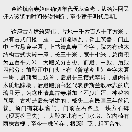
金滩镇南寺始建确切年代无从查考，从杨姓回民
迁入该镇的时间传说推断，至少建于明代后期。
这座古寺建筑宏伟，占地一千六百八十平方米，
原有古式门楼一座，上扣琉璃瓦，脊上筑兽，门正
中上方悬金字匾，上书清真寺三个字，院内有砖木
结构古式大殿一座，长三十米，宽十七米，总面积
为五百平方米。大殿又分古棚、前殿、中殿、后殿
四部分：前殿正中门头上有《普慈今世》金字木匾
一块，殿顶两山筑兽，后殿是三攒式窑殿，殿内铺
木质地蹚板，后殿殿顶高竖代表伊斯兰教标志的琉
璃月牙，为这座清真古寺增加了不少庄严、神秘的
气氛。古棚是后来增建的，椽头上有民国三年的记
载。前门有花棂窗门。门前左右各竖一块方石碑
（现两碑已失）。大殿东北有七间水房。院内植有
两株古槐，至今一株尚存，根深叶茂，粗可合抱。