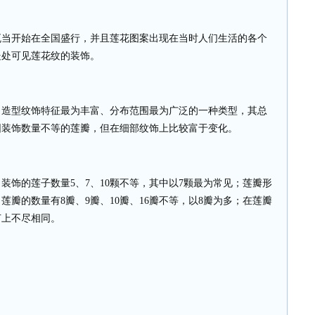
瓦当开始在全国盛行，并且莲花图案出现在当时人们生活的各个
处处可见莲花纹的装饰。
、造型纹饰特征最为丰富、分布范围最为广泛的一种类型，其总
围装饰数量不等的莲瓣，但在细部纹饰上比较富于变化。
，装饰的莲子数量
5
、
7
、
10
颗不等，其中以
7
颗最为常见；莲瓣形
，莲瓣的数量有
8
瓣、
9
瓣、
10
瓣、
16
瓣不等，以
8
瓣为多；在莲瓣
节上不尽相同。