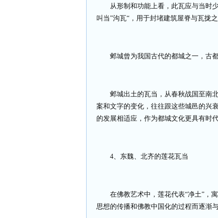
从形制和功能上看，此瓦应与当时
叫当”沟瓦“，用于封堵建筑屋脊与瓦拢
邺城曾为我国古代的都城之一，古都
邺城出土的瓦当，从春秋战国至南
案和文字的变化，往往跟这些城邑的兴
的发展相适应，作为都城文化更具有时
4
、东魏、北齐的莲花瓦当
在佛教艺术中，莲花代表“净土”，
思想的传播和佛教中国化的过程而逐渐