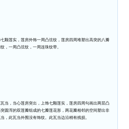
饰七颗莲实，莲房外饰一周凸弦纹，莲房四周堆塑出高突的八瓣
周纹，一周凸弦纹，一周连珠纹带。
花瓦当，当心莲房突出，上饰七颗莲实，莲房四周勾画出两层凸
高突圆浑的双莲瓣组成的七瓣莲花形，两花瓣相邻的空间塑出非
瓦当，此瓦当外围没有饰纹。此瓦当边沿稍有残损。