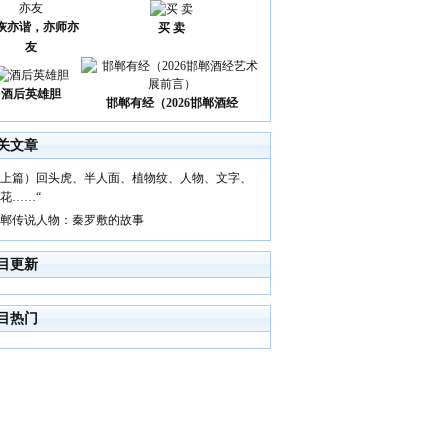
诙亦谐，亦师亦
买 卖
友
酒后英雄胆
邯郸有经（2026邯郸酒经
关文章
上篇）回头虎、半人面、植物纹、人物、文字、
花……“
郸传说人物：秦罗敷的故事
目更新
目热门