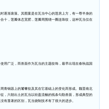
代时逐渐衰落。其图案是在瓦当中心的莲房上方，有一尊半身的
手合十，莲瓣体态宽肥，莲瓣周围绕一圈连珠纹，这种瓦当仅在
。
、使用广泛，而兽面作为瓦当的主题纹饰，最早出现在春秋战国
商周青铜器上的饕餮纹及其在它基础上的变化而形成。魏晋南北
特征，六朝出土的瓦当以轻盈流畅的线条勾勒兽面，形成典型的
上没有显著的区别，瓦当烧制技术有了很大的进步。