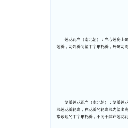
莲花瓦当（南北朝）：当心莲房上
莲瓣，两邻瓣间塑丁字形托瓣，外饰两
复瓣莲花瓦当（南北朝）：复瓣莲
线莲花瓣轮廓，在花瓣的轮廓线内塑出
常矮短的丁字形托瓣，不同于其它莲花