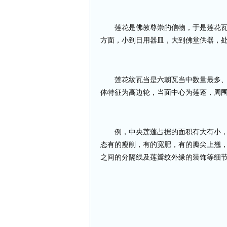
莲花是佛教尊崇的信物，于是莲花
方面，小到日用器皿，大到佛堂供器，
莲花纹瓦当是六朝瓦当中数量最多
体特征为高边轮，当面中心为莲蓬，周
例，中央莲蓬占据的面积有大有小
态有的瘦削，有的宽肥，有的瓣尖上翘
之间的分隔线及莲瓣纹外缘的装饰等细