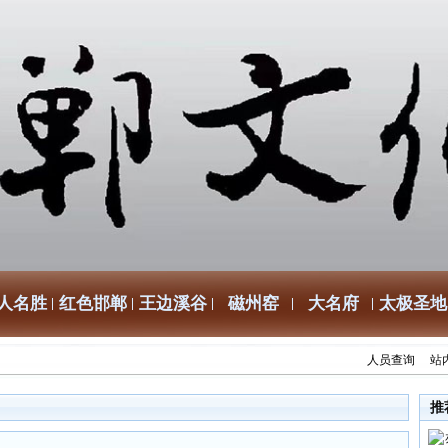
人名胜
红色邯郸
王边溪谷
磁州窑
大名府
太极圣地
人员查询
站
推