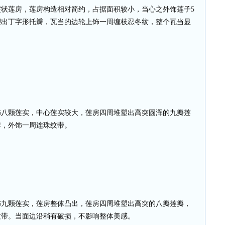
突状莲房，莲房构造相对简约，占据面积较小，当心之外饰莲子
5
塑出丁字形托瓣，瓦当的边轮上饰一周缠枝忍冬纹，整个瓦当显
饰八颗莲实，中心莲实较大，莲房四周堆塑出高突圆浑的九瓣莲
瓣，外饰一周连珠纹带。
饰九颗莲实，莲房整体凸出，莲房四周堆塑出高突的八瓣莲瓣，
纹带。当面边沿稍有破损，不影响整体美感。