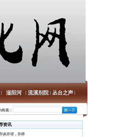
滏阳河
流溪别院
丛台之声
内检索：
荐资讯