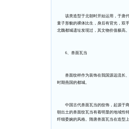
该类造型于北朝时开始运用，于唐
童子形貌的裸体比生，身后有背光，双
北魏都城遗址发现过，其文物价值极高
6
、兽面瓦当
兽面纹样作为装饰在我国源远流长
时期燕国的都城。
中国古代兽面瓦当的纹饰，起源于
朝出土的兽面纹瓦当有着明显的地域性
纤细委婉的风格。隋唐兽面瓦当在造型