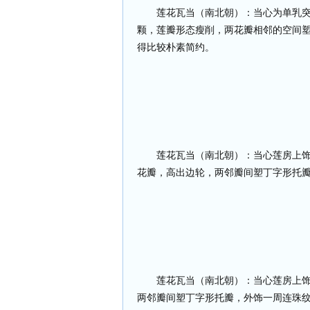
莲花瓦当（南北朝）：当心为单乳
颗，莲瓣形态瘦削，两花瓣相邻的空间
得比较朴素简约。
莲花瓦当（南北朝）：当心莲房上
花瓣，高出边轮，两邻瓣间塑丁字形托
莲花瓦当（南北朝）：当心莲房上
两邻瓣间塑丁字形托瓣，外饰一周连珠