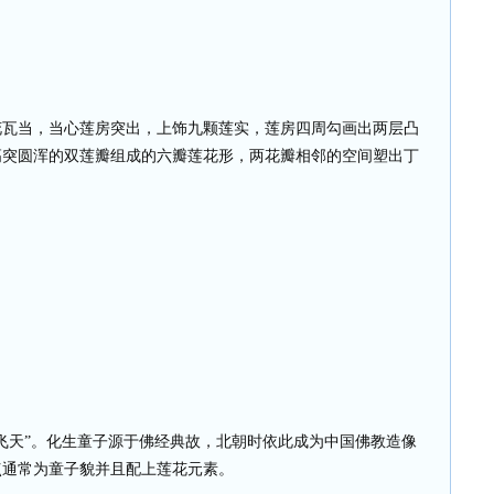
花瓦当，当心莲房突出，上饰九颗莲实，莲房四周勾画出两层凸
高突圆浑的双莲瓣组成的六瓣莲花形，两花瓣相邻的空间塑出丁
飞天”。化生童子源于佛经典故，北朝时依此成为中国佛教造像
点通常为童子貌并且配上莲花元素。