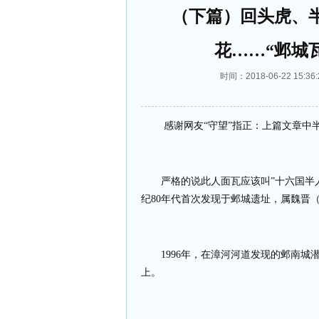
（下篇）回头虎、
花……“邺城
时间：2018-06-22 1
感谢网友“守望”指正：上篇文章中
严格的说此人面瓦应该叫”十六国半
纪
80
年代首次发现于邺城遗址，属魏晋
1996
年，在漳河河道发现的邺南城
上。