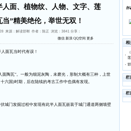
半人面、植物纹、人物、文字、莲
亦
瓦当”精美绝伦，举世无双！
5:36:28 来源：解读邯郸 作者：陈正 浏览：
3841
分享：
微信
新浪
QQ空间
更多
相
半人面瓦当时代有误！
（
莲
邯
人面陶瓦“。一般为细泥灰陶，未磨光，形制大概有三种，上世
栏
（十六国
)
时期，后在陆续的考古工作中也偶有发现。
栏
潜伏城门发掘过程中发现有此半人面瓦嵌装于城门通道两侧墙壁