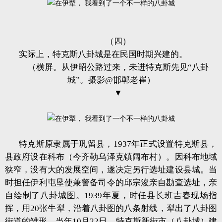
（四）
实际上，特克斯八卦城是在民国时期兴建的。
（横屏。从伊昭公路过来，未进特克斯先见“八卦
城”。摄影@邯郸老崔）
▼
特克斯原隶属于巩留县，1937年正式设置特克斯县，
县政府设在科布（今齐勒乌泽克镇阔布村）。因科布地域
狭窄，没有大的发展空间，遂决定另行选址建设县城。当
时担任伊利屯垦使兼警备司令的邱宗浚亲自勘查选址，亲
自绘制了八卦城图。1939年夏，时任县长班吉春现场指
挥，用20张牛犁，沿着八卦图的八条射线，犁出了八卦图
街道的雏形。当年10月22日，特克斯新街市（八卦城）建