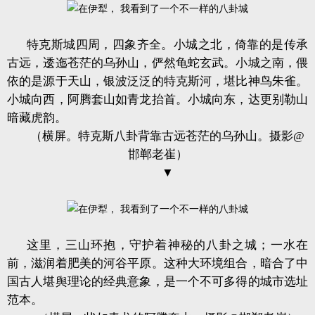
特克斯城四周，四象齐全。小城之北，倚靠的是传承
古远，逶迤苍茫的乌孙山，俨然龟蛇玄武。小城之南，偎
依的是源于天山，银波泛泛的特克斯河，堪比神鸟朱雀。
小城向西，阿腾套山如青龙抬首。小城向东，达更别勒山
暗藏虎韵。
（横屏。特克斯八卦背靠古远苍茫的乌孙山。摄影@
邯郸老崔）
▼
这里，三山环抱，守护着神秘的八卦之城；一水在
前，滋润着肥美的河谷平原。这种大环境组合，暗合了中
国古人堪舆理论的经典意象，是一个不可多得的城市选址
范本。