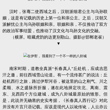
汉时，张骞二使西域之后，汉朝派细君公主与乌孙联
姻，这是有记载的历史上第一位和亲公主。之后，汉朝又
派解忧公主与乌孙联姻和亲。联姻和亲，不仅推动了双方
的政治军事结盟，也推动了汉文化与乌孙文化的交融。
（横屏。暗藏虎韵的达更别勒山。摄影@邯郸老崔）
▼
南宋时期，道教全真派“长春真人”丘处机，应成吉思
汗之邀，前往西域雪山论道。有一个流传甚广的说法：丘
处机西行之旅，路过伊犁河谷，被这里的山之刚气、川之
柔顺、水之盛脉所折服，遂在此地择定坎北、离南、震
东、兑西四个方位建城，成为八卦城最原始的雏形。但
是，此说并无确凿的史实考据，《长春真人西行记》对此
并没有片言只语记载。应该是现代人以讹传讹，人云亦云