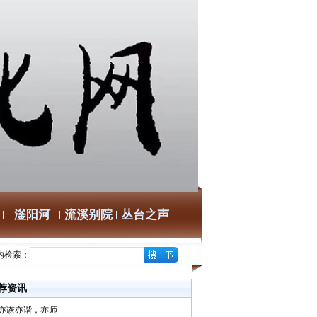
滏阳河
流溪别院
丛台之声
内检索：
荐资讯