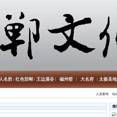
人名胜
红色邯郸
王边溪谷
磁州窑
大名府
太极圣地
人员查询
站
推