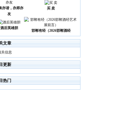
诙亦谐，亦师亦
买 卖
友
酒后英雄胆
邯郸有经（2026邯郸酒经
关文章
相关信息
目更新
目热门