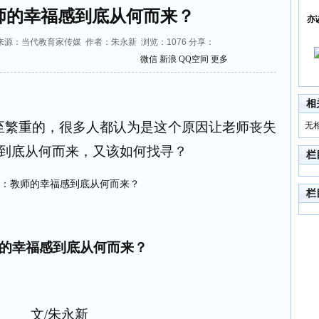
师的幸福感到底从何而来？
亦
9:21 来源：当代教育家传媒 作者：朱永新 浏览：
1076
分享：
微信
新浪
QQ空间
更多
相
至繁重的，很多人都认为是这个原因让老师丧失
无
到底从何而来，又该如何找寻？
栏
栏
的幸福感到底从何而来？
文
/
朱永新