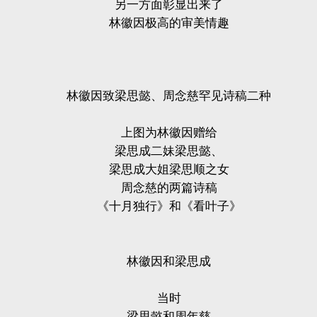
另一方面彰显出来了
林徽因极高的审美情趣
林徽因致梁思懿、周念慈罕见诗稿二种
上图为林徽因赠给
梁思成二妹梁思懿、
梁思成大姐梁思顺之女
周念慈的两篇诗稿
《十月独行》和《看叶子》
林徽因和梁思成
当时
梁思懿和周年慈