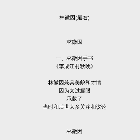
林徽因
(
最右
)
林徽因
一、林徽因手书
《李成江村秋晚》
林徽因兼具美貌和才情
因为太过耀眼
承载了
当时和后世太多关注和议论
林徽因