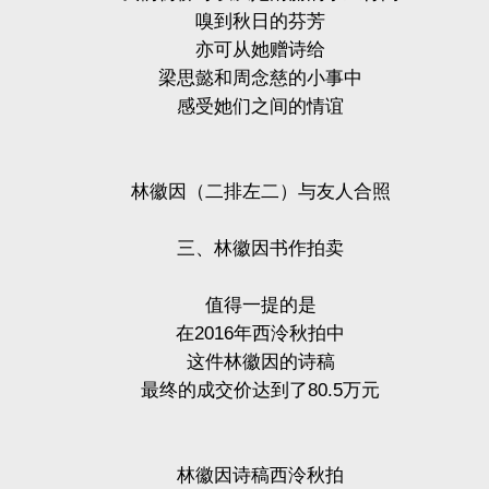
嗅到秋日的芬芳
亦可从她赠诗给
梁思懿和周念慈的小事中
感受她们之间的情谊
林徽因（二排左二）与友人合照
三、林徽因书作拍卖
值得一提的是
在
2016
年西泠秋拍中
这件林徽因的诗稿
最终的成交价达到了
80.5
万元
林徽因诗稿西泠秋拍