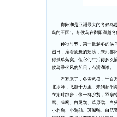
鄱阳湖是亚洲最大的冬候鸟越冬
鸟的王国”。冬候鸟在鄱阳湖越冬
仲秋时节，第一批越冬的候鸟
烈日，扇着疲惫的翅膀，来到鄱
得孤单落寞。但它们生活得多么
候鸟乘坐风的船只，布满湖滩。
严寒来了，冬雪愈盛，千百万
北冰洋，飞越千万里，来到鄱阳
在湖畔踱步，像一群乡贤，羽扇
鹰、雀鹰、白尾鹞、草原鹞、白
小杓鹬、小鸦鹃、斑嘴鸭、白琵鹭