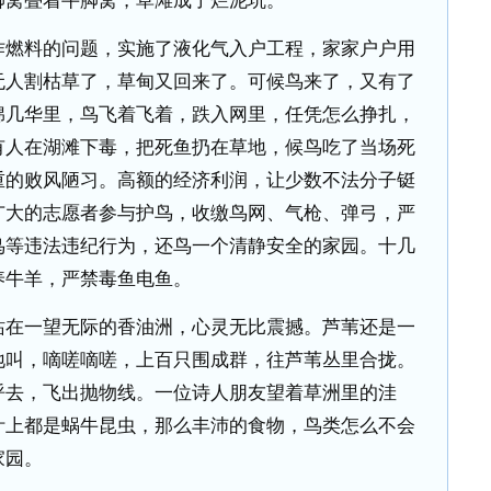
脚窝叠着牛脚窝，草滩成了烂泥坑。”
燃料的问题，实施了液化气入户工程，家家户户用
无人割枯草了，草甸又回来了。可候鸟来了，又有了
绵几华里，鸟飞着飞着，跌入网里，任凭怎么挣扎，
有人在湖滩下毒，把死鱼扔在草地，候鸟吃了当场死
重的败风陋习。高额的经济利润，让少数不法分子铤
广大的志愿者参与护鸟，收缴鸟网、气枪、弹弓，严
鸟等违法违纪行为，还鸟一个清静安全的家园。十几
养牛羊，严禁毒鱼电鱼。
在一望无际的香油洲，心灵无比震撼。芦苇还是一
地叫，嘀嗟嘀嗟，上百只围成群，往芦苇丛里合拢。
呼去，飞出抛物线。一位诗人朋友望着草洲里的洼
叶上都是蜗牛昆虫，那么丰沛的食物，鸟类怎么不会
家园。