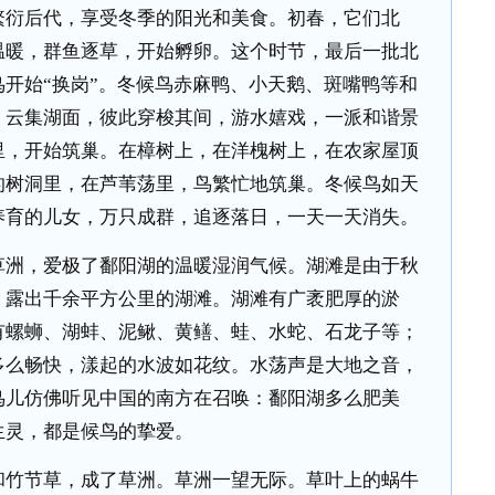
衍后代，享受冬季的阳光和美食。初春，它们北
温暖，群鱼逐草，开始孵卵。这个时节，最后一批北
开始“换岗”。冬候鸟赤麻鸭、小天鹅、斑嘴鸭等和
，云集湖面，彼此穿梭其间，游水嬉戏，一派和谐景
里，开始筑巢。在樟树上，在洋槐树上，在农家屋顶
的树洞里，在芦苇荡里，鸟繁忙地筑巢。冬候鸟如天
养育的儿女，万只成群，追逐落日，一天一天消失。
洲，爱极了鄱阳湖的温暖湿润气候。湖滩是由于秋
，露出千余平方公里的湖滩。湖滩有广袤肥厚的淤
有螺蛳、湖蚌、泥鳅、黄鳝、蛙、水蛇、石龙子等；
多么畅快，漾起的水波如花纹。水荡声是大地之音，
鸟儿仿佛听见中国的南方在召唤：鄱阳湖多么肥美
生灵，都是候鸟的挚爱。
竹节草，成了草洲。草洲一望无际。草叶上的蜗牛