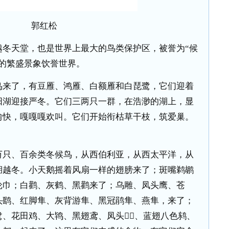
郭红松
天堂，也是世界上最大的鸟类保护区，被誉为“候
的繁盛景象饮誉世界。
来了，有豆雁、鸿雁、白额雁和白琵鹭，它们迎着
阳湖迎接严冬。它们三两只一群，在浩渺的湖上，显
愉快，嘎嘎嘎欢叫。它们开始衔枯草干枝，筑爱巢。
只、百余类冬候鸟，从西伯利亚，从西太平洋，从
湖越冬。小天鹅摇着风扇一样的翅膀来了；斑嘴鹈鹕
纶巾；白鹳、灰鹤、黑鹳来了；乌雕、凤头鹰、苍
头鹞、红脚隼、灰背游隼、黑冠鹃隼、燕隼，来了；
、花田鸡、大鸨、黑翅鸢、凤头、蓝翅八色鸫、