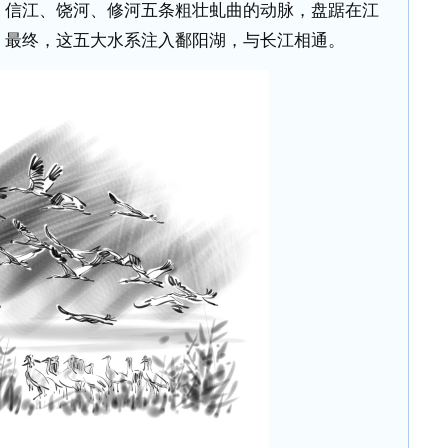
、信江、饶河、修河五条粗壮虬曲的动脉，盘踞在江
。最终，这五大水系注入鄱阳湖，与长江相通。