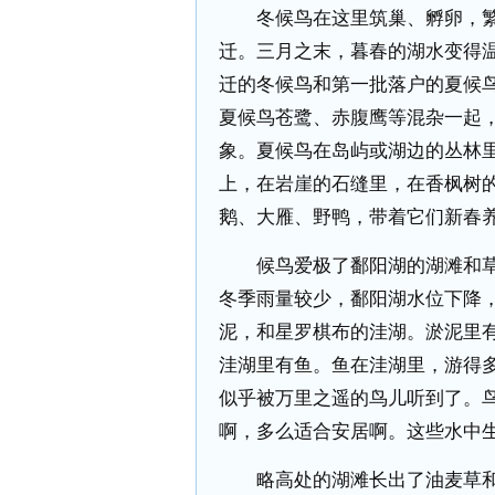
冬候鸟在这里筑巢、孵卵，繁
迁。三月之末，暮春的湖水变得
迁的冬候鸟和第一批落户的夏候鸟
夏候鸟苍鹭、赤腹鹰等混杂一起
象。夏候鸟在岛屿或湖边的丛林
上，在岩崖的石缝里，在香枫树
鹅、大雁、野鸭，带着它们新春
候鸟爱极了鄱阳湖的湖滩和草
冬季雨量较少，鄱阳湖水位下降
泥，和星罗棋布的洼湖。淤泥里
洼湖里有鱼。鱼在洼湖里，游得
似乎被万里之遥的鸟儿听到了。
啊，多么适合安居啊。这些水中
略高处的湖滩长出了油麦草和