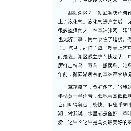
食了一拃，草始终长不起来。牛
鄱阳湖区为了彻底解决草料作
上了液化气。液化气进户之后，
很多盗猎的人，在草洲张网，延
也无济于事，网丝裹住了翅膀。
亡。吃鸟，那阵子成了餐桌上严
而走险。湖区成立护鸟执法队，
厉打击捕鸟、毒鸟、贩卖鸟、吃
年前，鄱阳湖所有的草洲严禁放
草茂盛了，鱼虾多了。当我站
半枯黄一半泛青，低地苇莺低低
它们叫得急促，欢快。麻雀呼来
湖，对我说：水里都是鱼虾，草
爱上这里？这里是鸟类最美好的