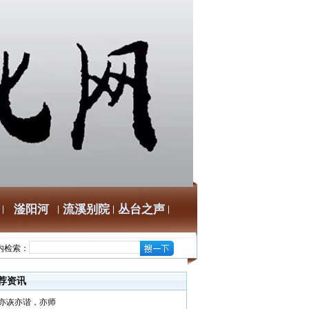
滏阳河
流溪别院
丛台之声
内检索：
荐资讯