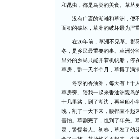
和昆虫，都是鸟类的美食。草丛
没有广袤的湖滩和草洲，便不
面积的破坏，草洲的破坏最为严重
在20年前，草洲不见草。鄱阳
冬，是乡民最重要的事。草洲分
里外的乡民只能开着机帆船，停
草房，割十天半个月，草撂了满
冬季的香油洲，每天有上千人
草房旁。陪我一起来香油洲观鸟
十几里路，到了湖边，再坐船小
晚，割了一天下来，腰都直不起
害怕。草割完了，也到了年关。
灵，警惕着人。初春，草发了幼