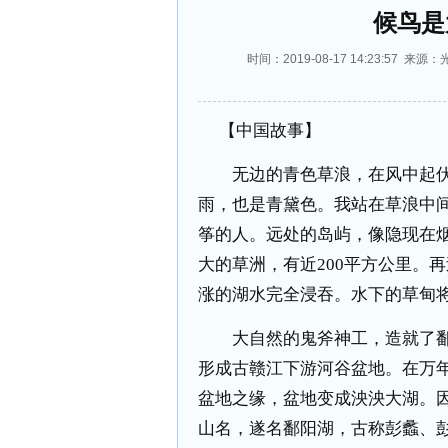
候鸟是
时间：2019-08-17 14:23:5
【中国故事】
无边的青色草浪，在风中起伏
雨，也是青黛色。我站在草浪中
筝的人。远处的岛屿，像隐现在
大的草洲，有近200平方公里。
涨的湖水完全浸吞。水下的草甸
大自然的鬼斧神工，造就了鄱
形成古赣江下游河谷盆地。在万年
盆地之缘，盆地变成泱泱大湖。
山名，遂名鄱阳湖，古称彭蠡、