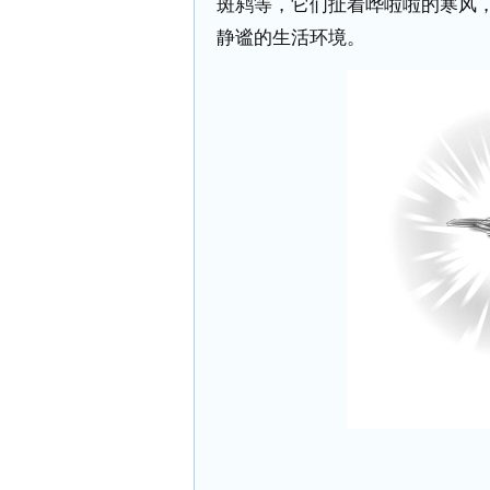
斑鸫等，它们扯着哗啦啦的寒风
静谧的生活环境。