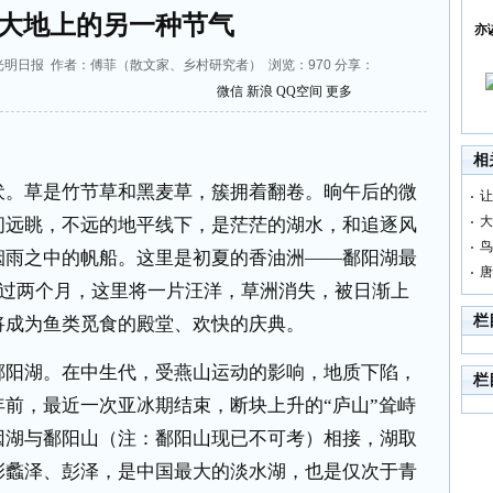
大地上的另一种节气
亦
7 来源：光明日报 作者：傅菲（散文家、乡村研究者） 浏览：
970
分享：
微信
新浪
QQ空间
更多
相
。草是竹节草和黑麦草，簇拥着翻卷。晌午后的微
让
大
间远眺，不远的地平线下，是茫茫的湖水，和追逐风
鸟
烟雨之中的帆船。这里是初夏的香油洲——鄱阳湖最
唐
再过两个月，这里将一片汪洋，草洲消失，被日渐上
栏
将成为鱼类觅食的殿堂、欢快的庆典。
阳湖。在中生代，受燕山运动的影响，地质下陷，
栏
前，最近一次亚冰期结束，断块上升的“庐山”耸峙
因湖与鄱阳山（注：鄱阳山现已不可考）相接，湖取
彭蠡泽、彭泽，是中国最大的淡水湖，也是仅次于青