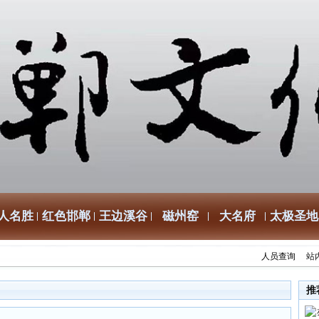
人名胜
红色邯郸
王边溪谷
磁州窑
大名府
太极圣地
人员查询
站
推