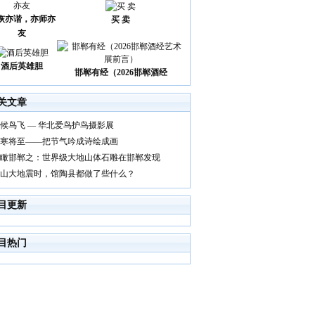
诙亦谐，亦师亦
买 卖
友
酒后英雄胆
邯郸有经（2026邯郸酒经
关文章
候鸟飞 — 华北爱鸟护鸟摄影展
寒将至——把节气吟成诗绘成画
瞰邯郸之：世界级大地山体石雕在邯郸发现
山大地震时，馆陶县都做了些什么？
目更新
目热门