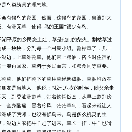
更是鸟类筑巢的理想地。
会有候鸟的家园。然而，这候鸟的家园，曾遭到大
。有洲无草，使得“鸟的王国”很少有鸟。
湖平原的乡民烧土灶，草是他们的柴火。割枯草过
割成一块块，分到每一个村民小组。割枯草了，几十
在湖边，上草洲割草。他们带上粮油，搭临时住宿的
满一船再回家。草料于乡民而言，和粮食同等重要。
割草。他们把割下的草用草绳绑成捆。草捆堆放在
的朋友是当地人。他说：“我七八岁的时候，随父亲走
半天，到香油洲割草，带着铁锅饭盒，从早上割到傍
来，全身酸痛，冒着冷风，茫茫草甸，看起来就让人
草洲成了荒滩，也没有候鸟来。鸟是多么机灵的生
芽，湖边人家把牛羊赶了进来。草长一拃，牛羊也啃