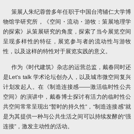
策展人朱纪蓉曾多年任职于中国台湾辅仁大学博
物馆学研究所，《空间・流动・游牧：策展地理学
的探索》从策展研究的角度，探索了当今展览空间
呈现多样性的特征，展览参与者的流动性与游牧
性，以及这样的特性对于展览实践的意义。
作为《时代建筑》杂志的运营总监，戴春同时还
是Let’s talk 学术论坛创办人，以及城市微空间复兴
计划发起人。在《制造连接感——激活临时性公共
空间》的演讲中，戴春博士探讨有活力的临时性公
共空间常常呈现出“暂时的持久性”，“制造连接感”就
是为其提供一种与公共生活之间可以持续发酵的“强
连接”，激发主动性的活动。