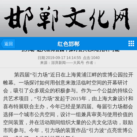
红色邯郸
返回
“引力场”进入世博公园，探讨公共艺术的各种可能
日期:
2019-09-17 14:14:55
点击:
1040
来源：澎湃新闻——大凤号 作者：
第四届“引力场”近日在上海黄浦江畔的世博公园拉开
帷幕。一场探讨如何用创意来激活临时空间的开幕研讨
会，吸引了众多观众的积极参与。作为一个公益的持续公
共艺术项目，“引力场”发起于2015年，由上海大象设计和
喜布特展联合主办，今年已经是第四届。每届引力场都会
选择一个城市公共空间，设计一组兼具审美与使用价值的
空间装置，并在活动期间组织大量的公共文化活动，鼓励
市民参与。今年，引力场的装置作品“引力波”点亮世博公