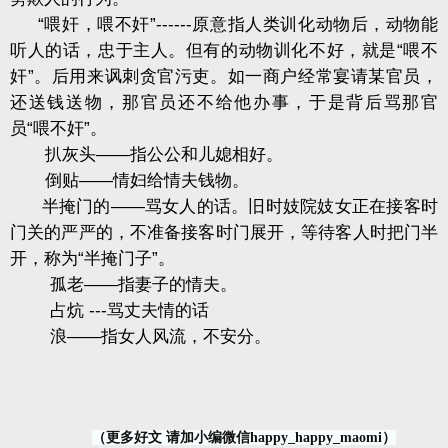
“喂奸，喂不奸”------原意指人类训化动物后，动物能
听人的话，忠于主人。但有的动物训化不好，就是“喂不
奸”。后用来讽刺贪官污吏。如一商户经常宴请某官员，
还送钱送物，那官员还不给他办事，于是背后骂那官
员“喂不奸”。
扒灰头——指公公和儿媳相好。
倒贴——情妇给情夫钱物。
半掩门的——骂女人的话。旧时妓院妓女正在接客时
门关的严严的，不准备接客时门展开，等待客人时把门半
开，称为“半掩门子”。
孤老——指妻子的情夫。
占炕 ---骂丈夫情的话
浪——指女人风流，不安分。
（更多好文 请加小编微信happy_happy_maomi）