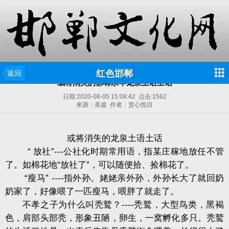
红色邯郸
返回
或将消失的邯郸永年龙泉土语土话
日期:
2020-08-05 15:08:42
点击:
1562
来源：美篇 作者：赏心悦目
或将消失的龙泉土语土话
“ 放社”---公社化时期常用语，指某庄稼地放任不管
了。如棉花地“放社了”，可以随便拾、捡棉花了。
“瘦马” ----指外孙。姥姥亲外孙，外孙长大了就回奶
奶家了，好像喂了一匹瘦马，喂胖了就走了。
不孝之子为什么叫秃鹫？----秃鹫，大型鸟类，黑褐
色，肩部头部秃，形象丑陋，卵生，一窝孵化多只。秃鹫