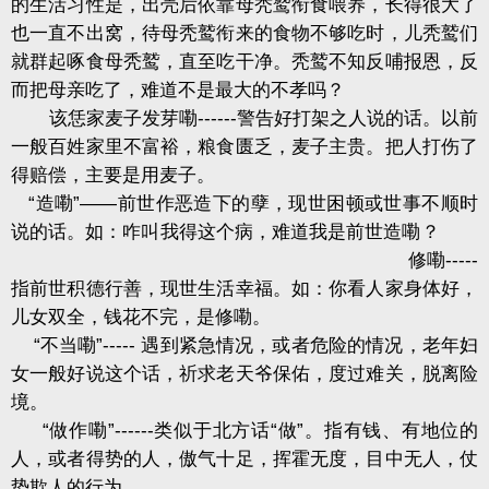
的生活习性是，出壳后依靠母秃鹫衔食喂养，长得很大了
也一直不出窝，待母秃鹫衔来的食物不够吃时，儿秃鹫们
就群起啄食母秃鹫，直至吃干净。秃鹫不知反哺报恩，反
而把母亲吃了，难道不是最大的不孝吗？
该恁家麦子发芽嘞------警告好打架之人说的话。以前
一般百姓家里不富裕，粮食匮乏，麦子主贵。把人打伤了
得赔偿，主要是用麦子。
“造嘞”——前世作恶造下的孽，现世困顿或世事不顺时
说的话。如：咋叫我得这个病，难道我是前世造嘞？
修嘞-----
指前世积德行善，现世生活幸福。如：你看人家身体好，
儿女双全，钱花不完，是修嘞。
“不当嘞”----- 遇到紧急情况，或者危险的情况，老年妇
女一般好说这个话，祈求老天爷保佑，度过难关，脱离险
境。
“做作嘞”------类似于北方话“做”。指有钱、有地位的
人，或者得势的人，傲气十足，挥霍无度，目中无人，仗
势欺人的行为。