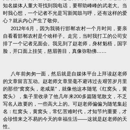
知名媒体人董大哥找到我电话，要帮助峰峰的武老大。当
时我心想，一个记者不光是写新闻鼓与呼，还有这样的爱
心？就从内心产生了敬仰。
2012
年
6
月，因为我骑行邯郸农村一个月时间，要亲
自看看邯郸农村是个啥样子。走完，当时我打工的公司安
排了一个记者见面会。我见到了赵老师，身材魁梧，国字
脸，开口面上挂笑，慈眉善目，真像弥勒佛
……
八年前匆匆一面，然后就是自媒体平台上拜读赵老师
的文章留言互动。赵老师文章里毫不避讳过去艰苦岁月里
的那些
“
窝窝头，老咸菜
”
，就像他这本随笔《红窝头，黄
窝头》，集子里收录了他几年来
200
多篇随笔散文，不乏
写名人政要的，一些高大上的。可赵老师偏偏为随笔集起
名：红窝头，黄窝头，常忆苦难时代，才知节约重要，才
会珍惜来之不易的今天的幸福生活
——
这就是赵老师的天
性。