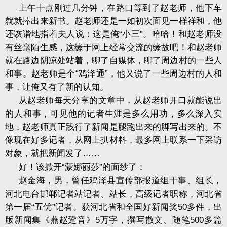
上午十点刚过几分钟，在路口等到了赵老师，他下车
就就捧出来新书。赵老师还是一如初次面见一样祥和，他
还诙谐地指着夫人说：这是俺
“
小三
”
。哈哈！和赵老师没
有丝毫陌生感，这缘于网上经常交流的缘故吧！和赵老师
就在路边阴凉处站着，聊了自媒体，聊了周边村的一些人
和事。赵老师是个
“
鸡泽通
”
，他又说了一些周边村的人和
事，让俺又有了新的认知。
从赵老师每天分享的文章中，从赵老师开口就能说出
的人和事，可见他的记者生涯是多么用功，多么深入实
地，赵老师真正践行了新闻是腿跑出来的脚写出来的。不
像现在好多记者，从网上扒材料，最多网上联系一下采访
对象，就把新闻发了
……
好！该掀开
“
蒙娜丽莎
”
的面纱了：
赵金海，男，曾任鸡泽县宣传部报道组干事、组长，
河北电台邯郸记者站记者、站长，高级记者职称，河北省
第一届
“
五优
”
记者。获河北省和全国好新闻奖
50
多件，出
版新闻集《燕赵跫音》
5
万字，撰写散文、随笔
500
多篇