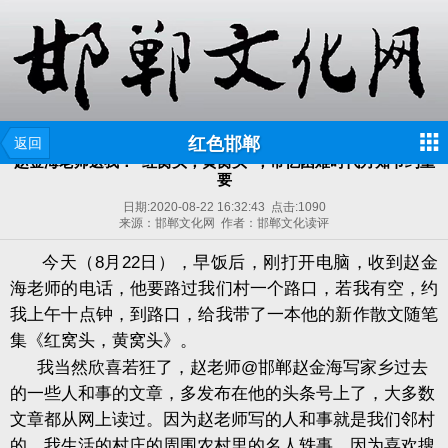
红色邯郸
返回
赵金海老师送我：“红窝头，黄窝头”，常忆困难时代方知节约重
要
日期:
2020-08-22 16:32:43
点击:
1090
来源：邯郸文化网 作者：邯郸文化读评
今天（
8
月
22
日），早饭后，刚打开电脑，收到赵金
海老师的电话，他要路过我们村一个路口，若我有空，约
我上午十点钟，到路口，给我带了一本他的新作散文随笔
集《红窝头，黄窝头》。
我当然欣喜若狂了，赵老师
@
邯郸赵金海写家乡过去
的一些人和事的文章，多发布在他的头条号上了，大多数
文章都从网上读过。因为赵老师写的人和事就是我们邻村
的，我生活的村庄的周围农村里的名人轶事，因为喜欢搜