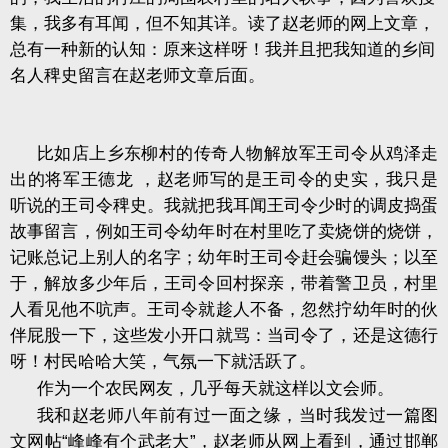
集，我多有耳闻，但不知其详。读了赵老师的网上文章，
总有一种新的认知：原来这样呀！我并且把我知道的乡间
名人稗史留言在赵老师文章后面。
比如店上乡东柳村的传奇人物解放军王司令从鸡泽走
出的将军王德龙
，赵老师写的是王司令的史实，我只是
听说的王司令稗史。我就把我耳闻王司令少时的调皮捣蛋
故事留言，例如王司令幼年时在村里吃了卖烧饼的烧饼，
记账总记上别人的名字；幼年时王司令赶会骗馒头；以至
于，解放多少年后，王司令回村探亲，带着警卫员，村里
人看见他不吭声。王司令就趁人不备，忽然拧幼年时的伙
伴屁股一下，这些发小开口就骂：当司令了，还是这德行
呀！村民哈哈大笑，气氛一下就活跃了。
作为一个农民网友，几乎每天就这样以文会师。
我和赵老师八年前有过一面之缘，当时我发过一篇图
文网帖
“
峰峰有个武老大
”
，赵老师从网上看到，通过邯郸