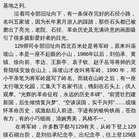
基地之列。
沿着司令部旧址向下，有一条保存完好的石径小路，
名叫五家坡，因为长年累月游人的踩踏，那些石头都已被
磨出了亮光，老院、石径、革命历史及充满诗意的画面吸
引了很多摄影爱好者的目光。
129师司令部旧址向西北百米处是将军岭，原来叫庙
坡山，本是一座不起眼的小山，1986年以后，刘伯承、黄
镇、徐向前、李达、王新亭、袁子钦、赵子岳等将帅的灵
骨陆续安放在山上，庙坡山才改叫将军岭。1990 年，邓
小平亲笔为将军岭题写了岭名。而就在山岭之后，有一座
太行颂文化园，汇集天下名家书法，镌刻在石头上，供人
观摩。“光辉的革命征程，永远的历史丰碑”、“前贤壮烈建
新国，后生倾情复兴梦”、“空谈误国，实干兴邦”……或缅
怀革命历史，或激励后人前进。字迹有的银钩铁画，苍劲
有力，有的小巧细画，清婉秀美，风格不一。
在将军岭，许多数字都与129有关，从岭下登上129
级石砌台阶，是刘伯承纪念亭。出纪念亭，往上登129级