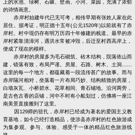
上的水池、绿树、石碾、壁画、小河、菜园，充满了浓郁
的诗情画意。
赤岸村始建年代已无可考，相传早期有张姓人家在此
居住。据考证，明正德十五年(公元1520年)以前就有了赤
岸村。村中现仍存有明万历四十年修建的栈道。最早的赤
岸村紧靠清漳河，遇洪水常被冲毁，后迁至村西高岸上，
便成了现在的模样。
赤岸村的房屋多为毛石砌筑、砖木结构，院落依山而
建，错落有致，布局严谨。房屋、石路、树木、土洞……
这里的每一个地方，都蕴藏着一段流传甚广的故事。而与
赤岸隔河相对，坐落着一片布局巧妙、结构精致的房屋，
白墙灰瓦、小桥碧水、花草相间、青石铺地。沿河两旁，
是古色古香的店铺，河中不时有小船划过，仿佛将一座江
南美景直接搬到了这里。
因129师的驻扎，赤岸村已经成为著名的爱国主义教
育基地，如今已经打造精品，使涉县赤岸村的红色旅游成
为集参观、参与、体验、感受于一体的精品红色旅游线