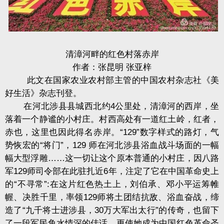
清漳河畔的红色村落赤岸
作者：张昆明 张亚梓
此文在国家农业农村部主管的中国农村杂志社《美
好生活》杂志刊登。
在河北涉县县城西北约4公里处，清漳河的西岸，坐
落着一个静谧的小村庄。村西高处有一道红土岭，红者，
赤也，这里也因此得名赤岸。“129”数字样式的路灯，气
势恢宏的“将门”，129 师在河北涉县浴血战斗场面的一幅
幅大型浮雕……这一切让这个原本普通的小村庄，因八路
军129师司令部在此驻扎近6年，注定了它在中国革命史上
的“不寻常”:在这片红色热土上，刘伯承、邓小平运筹帷
幄、决胜千里，率领129师将土团结抗敌、浴血奋战，缔
造了“九千将士进涉县，30万大军出太行”的传奇，也留下
了一段军民鱼水情深的佳话，更使她成为中国红色革命圣