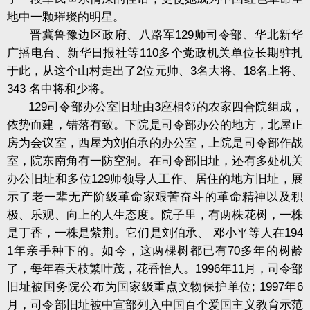
地中一颗璀璨的明星。
晋冀鲁豫边区政府、八路军129师司令部、华北新华
广播电台、新华日报社等110多个党政机关单位长期驻扎
于此，从这个山村走出了2位元帅、3名大将、18名上将、
343 名中将和少将。
129司令部办公室旧址由3座相邻的农家四合院组成，
依势而建，错落有致。下院是司令部办公的地方，北屋正
房为会议室，西屋为刘伯承的办公室，上院是司令部作战
室，院东南角有一防空洞。在司令部旧址，还有多处机关
办公旧址和多位129师领导人工作、居住的地方旧址，展
示了老一辈无产阶级革命家艰苦奋斗的革命精神以及积
极、乐观、向上的人生态度。院子里，有两株花树，一株
是丁香，一株是紫荆。
它们
是刘伯承、 邓小平等人在194
1年亲手种下的。如今，这两棵树都已有70多年的树龄
了，每年春天枝繁叶茂，花香怡人。1996年11月，司令部
旧址被国务院公布为国家级重点文物保护单位; 1997年6
月，司令部旧址被中宣部列入中国百个爱国主义教育示范