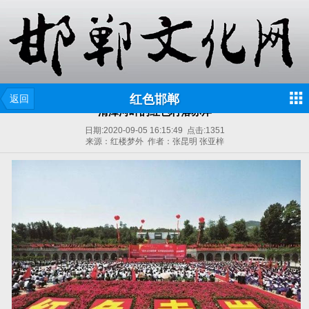
红色邯郸
返回
清漳河畔的红色村落赤岸
日期:
2020-09-05 16:15:49
点击:
1351
来源：红楼梦外 作者：张昆明 张亚梓