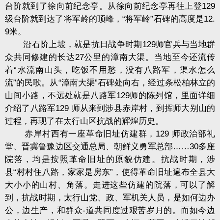
台阶就到了徐向前纪念亭。从徐向前纪念亭再往上登129
级台阶就到达了将军岭的顶峰，“将军岭”石碑的高度是12.
9米。
沿石阶上坡，就是抗日战争时期129师官兵与当地群
众共同修建的长达27公里的漳南大渠。当地至今还流传
着“水流南山头，吃饭不用愁，没有八路军，渠水怎么
流”的民歌。从“漳南大渠”石碑处向右，经过条松柏林立的
山间小路，不远处就是八路军129师的陈列馆，里面详细
介绍了八路军129 师从来到涉县赤岸村，到挥师大别山的
过程，再现了在太行山区抗战的辉煌历史。
赤岸村西有一座革命旧址仿建群，129 师政治部礼
堂、晋冀鲁豫边区交通总局、朝鲜义勇军总部……30多座
院落，均是按照革命旧址的原貌仿建。抗战时期，涉
县“村村住八路，家家是房东”，使得革命旧址遍布全县大
大小小的山村、角落。走进这些仿建的院落，可以了解
到，抗战时期，太行山党、政、军机关人员，是如何边办
公，边生产，和群众-道共同度过艰苦岁月的。而如今边