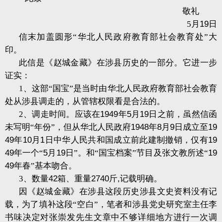
敬礼
5
月
19
日
信末加盖圆形“华北人民政府教育部社会教育处”大
印。
此信是《赵城金藏》在涉县历史的一部分。它进一步
证实：
1
、这部“国宝”是当时由华北人民政府教育部社会教育
处从涉县调走的，从管辖权限看是合法的。
2
、调走时间。应该在
1949
年
5
月
19
日之前，虽然信函
未写明“年份”，但从华北人民政府
1948
年
8
月
9
日成立至
19
49
年
10
月
1
日中华人民共和国成立前此建制撤销，仅有
19
49
年一个“
5
月
19
日”。和“国宝档案”节目及张文教所述“
19
49
年春”基本吻合。
3
、数量
42
箱、重量
2740
斤
,
记载明确。
因《赵城金藏》在涉县这段历史涉县文史资料没有记
载，为了填补这段“空白”，笔者和涉县党史研究室主任李
书味决定对张崇发先生文章中不够详细地方进行一次调