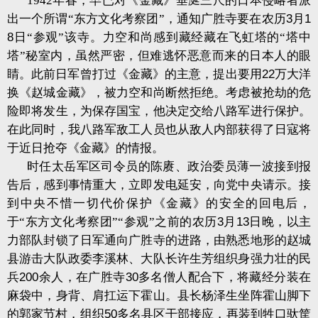
1942
年春，早已对《金藏》垂涎三尺的日本侵略者派
出一个所谓“东方文化考察团”，通知广胜寺要在农历
3
月
1
8
日“参观”该寺。力空和尚感到藏经藏在飞虹塔的“塔中
塔”秘室内，虽然严密，但难逃怀恶意而来的日本人的眼
睛。此前日军曾打过《金藏》的主意，提出要用
22
万大洋
换《赵城金藏》，被力空和尚断然拒绝。考虑被抢劫的危
险即将发生，为保存国宝，他决定交给八路军进行保护。
在此同时，我八路军敌工人员也从敌人内部获得了日寇将
于近日抢夺《金藏》的情报。
时任太岳军区司令员的陈赓、政治委员薄一波接到报
告后，感到事情重大，立即发电延安，向党中央请示。接
到中央不惜一切代价保护《金藏》的安全的回电后，
于“东方文化考察团”“参观”之前的农历
3
月
13
日晚，以主
力部队封锁了日军通向广胜寺的进路，由熟悉地形的赵城
县游击大队政委李溪林、大队长许生芳组织身强力壮的民
兵
200
余人，在广胜寺
30
多名僧人配合下，将藏经分装在
麻袋中，身背、肩扛运下霍山。县长杨泽生坐阵霍山脚下
的郭家节村，组织
50
多名县区干部接应，再装到牲口驮筐