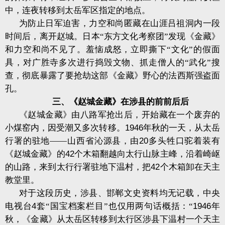
中，连夜转移到太岳军区指定的地点。
为防止日军迫害，力空和尚匿藏在山涯吕祖洞内一段
时间后，离开赵城。日本“东方文化考察团”发现《金藏》
和力空和尚不见了。羞恼成怒，立即撕下“文化”的假面
具，对广胜寺多次进行捣毁文物、抓走僧人的“武化”搜
查，彻底暴露了要抢劫这部《金藏》野心的法西斯强盗面
孔。
三、《赵城金藏》在涉县的前前后后
《赵城金藏》由八路军抢出后，开始藏在一个废弃的
小煤窑内，因受潮又多次转移。
1946
年秋的一天，从太岳
行署的驻地——山西省沁源县，由
20
多头牲口驼着装有
《赵城金藏》的
42
个木箱翻越向太行山脉主峰，沿着崎岖
的山路，来到太行行署驻地下温村，把
42
个木箱卸在天主
教堂里。
对于这段历史，涉县、邯郸文史资料均无记载，中央
电视台
4
套“国宝档案栏目”也仅用两句话概括：“
1946
年
秋，《金藏》从太岳区转移到太行区涉县下温村一个天主