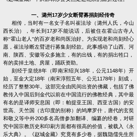
一、潞州
17
岁少女断臂募捐刻经传奇
相传，当时有一名女子名叫崔法珍（潞州人氏，今山
西长治），年长到
17
岁不能说话，后被住在霍山古寺人
称“霍山老人”的百岁老和尚医治好。为实现老和尚刻经心
愿，崔法珍断左臂进行募集刻经款。此事感动了山西、河
南、陕西、安徽等众多施主，有的出钱，有的捐出牲口，
有的卖掉土地、房屋，踊跃资助。
刻经于皇统
8
年（即南宋绍兴
18
年，公元
1148
年）开
始，至金大定
18
年（南宋淳熙五年、公元
1178
年）刻成，
经历了整整
30
年。这部完全由民间出资的佛藏，包括了佛
教传入中国后到金代以前在中国流行的佛教经典，其中最
有名的是译师安息国（即：
帕提亚王国、西亚古国
）的安
世高、天竺国（古印度的别称）的鸠摩罗什，唐代的玄奘
和敬义等中外
200
多名高僧参加翻译、编纂的经卷，对研
究中国宗教历史和印刷方面都有很高的价值，被载入《永
乐大典》。《赵城金藏》究竟有多少卷，据魏隐儒先生所