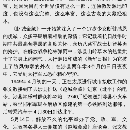
宝，是因为目前全世界仅有这么一部，连佛教发源地印
度，也没有这么完整、这么丰富、这么古老的大藏经祖
本。
《赵城金藏》一开始就注入了一个
17
岁少女断臂感恩
的虔诚，众多平民解囊相助的深情；它记载着抗日战争时
期中共最高领导层的高度关怀，亲历八路军战士机智英勇
的掩护。在解放战争枪林弹雨中，涉县山岭草木的热量烘
干了它身上的潮气，太行麻纸印成的《新华日报》为它披
上了防风御寒的外衣；在涉县两年零
8
个月的日日夜夜
中，它受到太行军民悉心精心守护。
1949
年４月初的一天，正在太原进行城市接收工作的
张文教接到了去涉县护送《赵城金藏》进京（北平）的电
令。涉县常乐村群众将
42
箱，
2740
斤经卷送到涉县小火车
站，乘坐邯郸军民在解放区修建的第一条铁路到达邯郸，
后转乘汽车于４月
30
日到达北平。
5
月
14
日，解放不久的北平举办了党、政、军、文
化、宗教等各界人士参加的《赵城金藏》座谈会。张文教