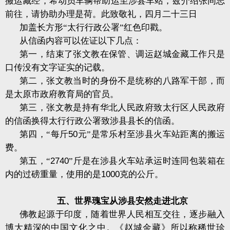
搬运藏经，希动员车辆帮助运至涉县车站，兹介绍张同志
前往，请协助办理是荷。此致敬礼，四月二十三日
加盖长方形“太行行政公署”红色印戳。
从信函内容可以佐证以下几点：
第一，结束了张文教在保管、调运赵城金藏工作只是
口传没有文字证实的记载。
第二，张文教当时的身份不是统称的八路军干部，而
是太原市政府教育局的官员。
第三，张文教是持有华北人民政府致太行区人民政府
的信函换得太行行政公署致涉县县长的信函。
第四，“每斤
50
元”是常乐村至涉县火车站距离的搬运
费。
第五，“
2740
”斤是在涉县火车站承运时连同包装箱在
内的过磅重量，使用的是
1000
克的公斤。
五、世界瑰宝从涉县安然走进北京
佛教起源于印度，随着世界人民相互交往，逐步融入
博大精深的中国文化之中。《赵城金藏》所以称稀世珍