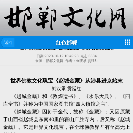
红色邯郸
返回
世界佛教文化瑰宝《赵城金藏》从涉县进京始末
日期:
2020-10-12 10:49:23
点击:
3334
来源：邯郸文化网 作者：刘汉承 贡延红
世界佛教文化瑰宝《赵城金藏》从涉县进京始末
刘汉承 贡延红
《赵城金藏》和《敦煌遗书》、《永乐大典》、《四
库全书》并称为中国国家图书馆“四大镇馆之宝”。
《赵城金藏》因刻于金代，故称《金藏》；又因原藏
于山西省赵城县东南
40
里的霍山广胜寺内，后又称《赵城
金藏》。它
是世界文化瑰宝，在全球佛教界占有至高无上