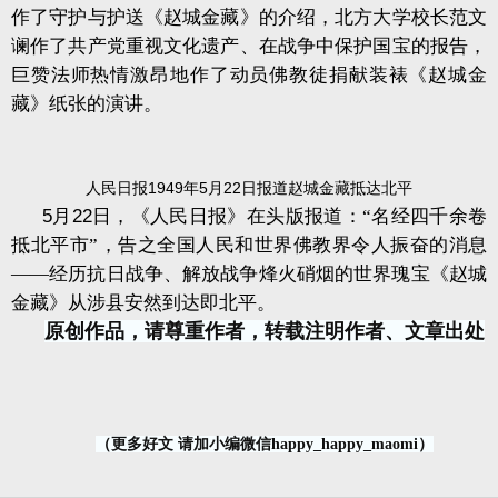
作了守护与护送《赵城金藏》的介绍，北方大学校长范文
谰作了共产党重视文化遗产、在战争中保护国宝的报告，
巨赞法师热情激昂地作了动员佛教徒捐献装裱《赵城金
藏》纸张的演讲。
人民日报1949年5月22日报道赵城金藏抵达北平
5
月
22
日，《人民日报》在头版报道：“名经四千余卷
抵北平市”，告之全国人民和世界佛教界令人振奋的消息
——经历抗日战争、解放战争烽火硝烟的世界瑰宝《赵城
金藏》从涉县安然到达即北平。
原创作品，请尊重作者，转载注明作者、文章出处
（更多好文 请加小编微信happy_happy_maomi）