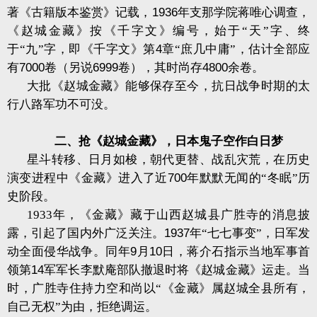
著《古籍版本鉴赏》记载，
1936
年支那学院蒋唯心调查，
《赵城金藏》按《千字文》编号，始于“天”字、终
于“九”字，即《千字文》第
4
章“庶几中庸”，估计全部应
有
7000
卷（另说
6999
卷），其时尚存
4800
余卷。
大批《赵城金藏》能够保存至今，抗日战争时期的太
行八路军功不可没。
二、抢《赵城金藏》，日本鬼子空作白日梦
星斗转移、日月如梭，朝代更替、战乱灾荒，在历史
演变进程中《金藏》进入了近
700
年默默无闻的“冬眠”历
史阶段。
1933
年，《金藏》藏于山西赵城县广胜寺的消息披
露，引起了国内外广泛关注。
1937
年“七七事变”，日军发
动全面侵华战争。同年
9
月
10
日，蒋介石指示当地军事首
领第
14
军军长李默庵部队撤退时将《赵城金藏》运走。当
时，广胜寺住持力空和尚以“《金藏》属赵城全县所有，
自己无权”为由，拒绝调运。