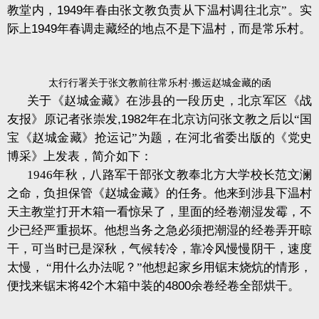
教堂内，
1949
年春由张文教负责从下温村调往北京”。实
际上
1949
年春调走藏经的地点不是下温村，而是常乐村。
太行行署关于张文教前往常乐村·搬运赵城金藏的函
关于《赵城金藏》在涉县的一段历史，北京军区《战
友报》原记者张崇发
,1982
年在北京访问张文教之后以“国
宝《赵城金藏》抢运记”为题，在河北省委出版的《党史
博采》上发表，简介如下：
1946
年秋，八路军干部张文教奉北方大学校长范文澜
之命，负担保管《赵城金藏》的任务。他来到涉县下温村
天主教堂打开木箱一看惊呆了，里面的经卷潮湿发霉，不
少已经严重损坏。他想当务之急必须把潮湿的经卷弄开晾
干，可当时已是深秋，气候转冷，靠冷风慢慢阴干，速度
太慢， “用什么办法呢？”他想起家乡用锯末烧炕的情形，
便找来锯末将
42
个木箱中装的
4800
余卷经卷全部烘干。