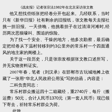
《战友报》记者张宗法1982年在北京采访张文教
他又想找些纸张把经卷分开包起来。几经联系，当时
只有《新华日报》社有剩余的旧报纸，张文教每天去报社
挑一担旧报。一天傍晚，他挑着担子在过清漳河滩时
,
经
历两次恶狼嚎叫、围追的惊险。
为了找一个安全、干燥的地方，他多次勘察，最后确
定把经卷从下温村转移到约
3
公里外的常乐村一个四面通
风的地主家的阁楼上。
关于这一段历史，只是张崇发根据张文教口述所写，
并无实物资料证实。
2007
年春，笔者（刘汉承）在邯郸市古玩城地摊上收
藏了一张用“华北人民政府公用笺”写的信函，内容是：
二科负责同志：
常乐村群众搬运四十二箱藏经，重
2740
斤，每斤（搬
运费）
50
元，合计人民币
1370
元（第一套人民币）现已领
下寄去，祈转常乐村群众为荷。
此致