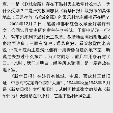
查。一是《赵城金藏》存在下温村天主教堂什么地方，为
什么受潮？二是张文教同志从《新华日报》取报纸的具体
地点；三是存放《赵城金藏》的常乐村地主阁楼还在吗？
2008
年
12
月２日，笔者和邯郸红色收藏爱好者许剑
文，会同涉县党史研究室主任李书味、干事申苗瑞一行
4
人，驾车到来到下温村天主教堂。教堂地面高出附近居民
房地面许多，三面有窗户，通风良好。看管教堂的老者
说：“教堂院内主建筑北侧有一用青砖修建的地下室，听
说过去放过什么东西，为了防雨水，前几年用条石封了
口。”此时，我们才明白，经卷所以受潮，是一度存放在
地下室。
《新华日报》在涉县有桃城、中原、西戌村三处旧
址，中原村“完定寺”俗称“大庙”，
1944
年秋至
1948
年６月
是《新华日报》太行版旧址，从时间推算张文教所说《新
华日报》无疑是在中原村，它距下温村约
4
公里。