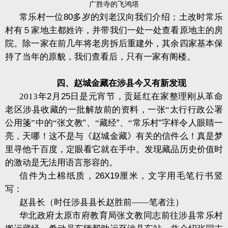
广胜寺的飞鸿塔
常乐村一位
80
多岁的刘老汉向我们介绍；土改时常乐
村有５家地主都姓许，并带我们一处一处查看原地主的房
院。除一家在前几年将老房拆后重建外，其余四家基本保
持了当年的原貌，我们查看后，只有一家有阁楼。
四、赵城金藏在涉县今又有新发现
2013
年
2
月
25
日是元宵节，贡延红在家整理刚从革命
老区涉县收藏的一批解放前的资料，一张“太行行政公署
公用箋”中的“张文教
”
、“藏经
”
、“常乐村
”
字样令人眼睛一
亮，天哪！这不是与《赵城金藏》有关的信件么！真是梦
里寻他千百度，定眼看它就在手中。发现藏品历史价值时
的激动是无法用语言形容的。
信件为土棉纸质，
26X19
厘米，文字用毛笔行书竖
写：
赵县长（时任涉县县长赵胜前——笔者注）
华北政府太原市府教育局张文教同志前往涉县常乐村