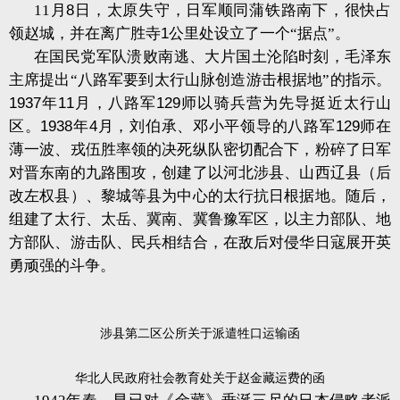
11
月
8
日，太原失守，日军顺同蒲铁路南下，很快占
领赵城，并在离广胜寺
1
公里处设立了一个“据点”。
在国民党军队溃败南逃、大片国土沦陷时刻，毛泽东
主席提出“八路军要到太行山脉创造游击根据地”的指示。
1937
年
11
月，八路军
129
师以骑兵营为先导挺近太行山
区。
1938
年
4
月，刘伯承、邓小平领导的八路军
129
师在
薄一波、戎伍胜率领的决死纵队密切配合下，粉碎了日军
对晋东南的九路围攻，创建了以河北涉县、山西辽县（后
改左权县）、黎城等县为中心的太行抗日根据地。随后，
组建了太行、太岳、冀南、冀鲁豫军区，以主力部队、地
方部队、游击队、民兵相结合，在敌后对侵华日寇展开英
勇顽强的斗争。
涉县第二区公所关于派遣牲口运输函
华北人民政府社会教育处关于赵金藏运费的函