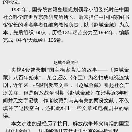
的地位。
1982
年，国务院古籍整理规划领导小组委托时任中国
社会科学院世界宗教研究所所长、后来担任中国国家图书
馆馆长的著名学者任继愈教授负责，以
《赵城金藏》为底
本，
先后组织
160
人，历经
13
年艰苦努力至
1994
年，编纂
完成
《中华大藏经》
106
卷。
赵城金藏局部
央视
4
套曾录制“国宝档案背后的故事——《赵城金
藏》八百年始末”，某台还以《夺宝》为名拍成电视连续
剧，近年来一些报刊发表文章，《赵城金藏》引起社会广
泛关注。但是解放战争时期《赵城金藏》在涉县近
3
年时
间并无文字记载，作者收藏到与其有关的两份文献，不仅
填补了这段空白，还据此纠正一些文章和电视剧中的错
误。
本文讲述的是经历了抗日、解放战争烽火硝烟的国宝
《赵城金藏》，从邯郸涉县安然走进北京的曲折过程。