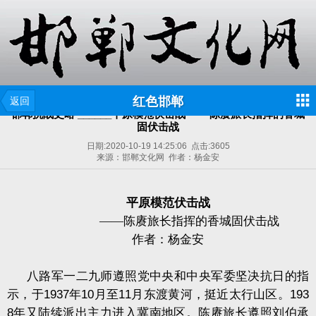
红色邯郸
返回
邯郸抗战史略 ______平原模范伏击战 ——陈赓旅长指挥的香城
固伏击战
日期:
2020-10-19 14:25:06
点击:
3605
来源：邯郸文化网 作者：杨金安
平原模范伏击战
——陈赓旅长指挥的香城固伏击战
作者：杨金安
八路军一二九师遵照党中央和中央军委坚决抗日的指
示，于
1937
年
10
月至
11
月东渡黄河，挺近太行山区。
193
8
年又陆续派出主力进入冀南地区。陈赓旅长遵照刘伯承