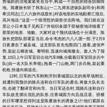
势顷斜的洼地紧紧夹在当中
,
构成一个自然的钳形防御阵
地。陈赓旅长听了韩东山
(
一二九师东进纵队副司令
)
和周
希汉同志
(
三八六旅作战股长
)
对该地形的实地勘察汇报后
,
高兴地说
:“
这是一个很理想的袋形伏击阵地。我们就在这
里让小日本鬼子见阎王
!”
并组织各团干部秘密地详细看了
那里的地形、地貌。大家对这个预伏战场也十分满意。陈
旅长把部队部署妥当后
,
命令韦杰的六八八团一部
,
于
2
月
9
日夜袭击了威县城。这支部队首先包围四门
,
接着
,
虚张声
势
,
架起云梯攻城。黎明前
,
迅速向城南撤去。敌人为了报
复
,10
日上午日军盲目出动汽车
8
辆
,
分载着日军安田步兵中
队
(
由一名大队长率领
),
拖着一门山炮
,
两门步兵炮
,
架起重
机枪
,
快速向南追击。
12
时
,
日军的汽车刚刚开到香城固以北的南草场附近
,
就遭到我预伏的骑兵连和自行车队的袭击
,
将敌大队长击
伤
,
击毙了翻译官和向导。当日军还击时
,
我骑兵连和自行
车队故意摆出混乱的队形
,
往香城固方向且战且退。骄横
的日军哪里想得到这是陈赓旅长的诱敌之计
!
他们紧跟在