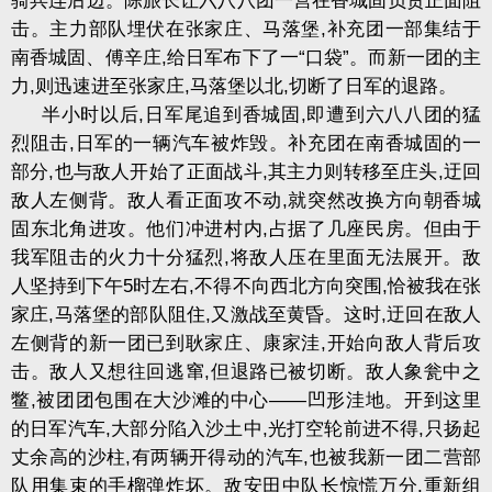
骑兵连后边。陈旅长让六八八团一营在香城固负责正面阻
击。主力部队埋伏在张家庄、马落堡
,
补充团一部集结于
南香城固、傅辛庄
,
给日军布下了一
“
口袋
”
。而新一团的主
力
,
则迅速进至张家庄
,
马落堡以北
,
切断了日军的退路。
半小时以后
,
日军尾追到香城固
,
即遭到六八八团的猛
烈阻击
,
日军的一辆汽车被炸毁。补充团在南香城固的一
部分
,
也与敌人开始了正面战斗
,
其主力则转移至庄头
,
迂回
敌人左侧背。敌人看正面攻不动
,
就突然改换方向朝香城
固东北角进攻。他们冲进村内
,
占据了几座民房。但由于
我军阻击的火力十分猛烈
,
将敌人压在里面无法展开。敌
人坚持到下午
5
时左右
,
不得不向西北方向突围
,
恰被我在张
家庄
,
马落堡的部队阻住
,
又激战至黄昏。这时
,
迂回在敌人
左侧背的新一团已到耿家庄、康家洼
,
开始向敌人背后攻
击。敌人又想往回逃窜
,
但退路已被切断。敌人象瓮中之
鳖
,
被团团包围在大沙滩的中心
——
凹形洼地。开到这里
的日军汽车
,
大部分陷入沙土中
,
光打空轮前进不得
,
只扬起
丈余高的沙柱
,
有两辆开得动的汽车
,
也被我新一团二营部
队用集束的手榴弹炸坏。敌安田中队长惊慌万分
,
重新组