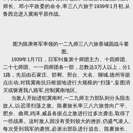
师长、邓小平政委的命令
,
率三八六旅于
1939
年
1
月初
,
从
鲁西北进入冀南平原作战。
图为陈庚将军率领的一二九师三八六旅香城固战斗要
图。
1939
年
1
月
7
日，日军纠集第十师团主力、十四师团、
二十七师团、一一四师团各一部，总数达
3
万人以上，分
1
1
路，先后由石家庄、邯郸、邢台、大名、聊城
,
德州等据
点出动
,
对我冀南抗日根据地进行大规模的“扫荡”
,
妄图消
灭或驱逐我八路军
,
控制冀南地区。
当敌人开始进犯冀南时
,
一二九师主力部队则分头阻击
故人
,
以迟滞扫荡之敌。陈赓旅长率三八六旅曾向广平、
肥乡、曲周
,
鸡泽
,
威县各据点之敌进行过多次袭击
,
取得了
一些战果。这时敌人因没有受到较大的挫折
,
仍盛气凌人
,
每次受到我军的袭扰
,
必派出部队进行追击。陈赓旅长、