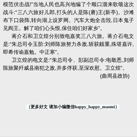
模范伏击战
!”
当地人民也高兴地编了个顺口溜来歌颂这次
战斗
:“
三八六旅好儿郎
,
打头的人是陈
(
赓
)
王
(
新亭
)
。沙滩
布下口袋阵
,
转向湖上设罗网。汽车大炮全击毁
,
日本鬼子
见阎王。解了咱们心头恨
,
保住咱们好家乡
”
。
蒋介石和卫立煌分别致电嘉奖三八六旅。蒋介石电文
是
:“
朱总司令玉阶
:
刘师陈旅努力杀敌
,
斩获颇重
,
殊堪嘉许
,
即希传谕嘉勉。中正寒
”
。
卫立煌的电文是
:“
朱总司令、彭副总司令
:
电敬悉
,
刘师
陈旅聚歼威县南犯之敌
,
并多俘获
,
至深欢慰。卫立煌
”
。
(
曲周县政协
)
（更多好文 请加小编微信happy_happy_maomi）