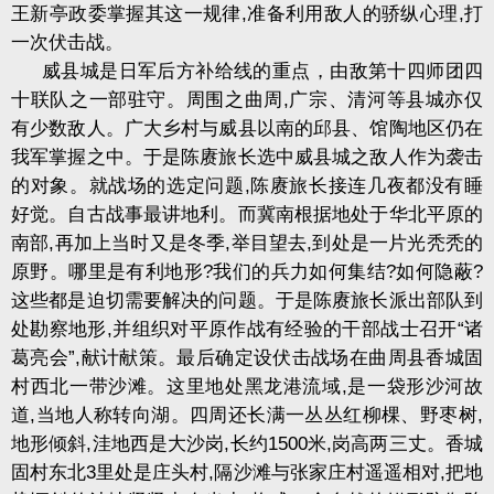
王新亭政委掌握其这一规律
,
准备利用敌人的骄纵心理
,
打
一次伏击战。
威县城是日军后方补给线的重点，由敌第十四师团四
十联队之一部驻守。周围之曲周
,
广宗、清河等县城亦仅
有少数敌人。广大乡村与威县以南的邱县、馆陶地区仍在
我军掌握之中。于是陈赓旅长选中威县城之敌人作为袭击
的对象。就战场的选定问题
,
陈赓旅长接连几夜都没有睡
好觉。自古战事最讲地利。而冀南根据地处于华北平原的
南部
,
再加上当时又是冬季
,
举目望去
,
到处是一片光秃秃的
原野。哪里是有利地形
?
我们的兵力如何集结
?
如何隐蔽
?
这些都是迫切需要解决的问题。于是陈赓旅长派出部队到
处勘察地形
,
并组织对平原作战有经验的干部战士召开
“
诸
葛亮会
”,
献计献策。最后确定设伏击战场在曲周县香城固
村西北一带沙滩。这里地处黑龙港流域
,
是一袋形沙河故
道
,
当地人称转向湖。四周还长满一丛丛红柳棵、野枣树
,
地形倾斜
,
洼地西是大沙岗
,
长约
1500
米
,
岗高两三丈。香城
固村东北
3
里处是庄头村
,
隔沙滩与张家庄村遥遥相对
,
把地