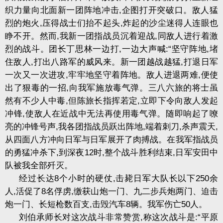
织力量向北面新一团阵地冲击
,
企图打开突破口。敌人猛
烈的炮火
,
压得战士们抬不起头
,
炸起的沙尘迷得人连眼也
睁不开。然而
,
我新一团指战员沉着迎战
,
同敌人进行着激
烈的战斗。团长丁思林一边打
,
一边大声喊
:“
坚守阵地
,
堵
住敌人
,
打出八路军的威风来。新一团越战越猛
,
打退日军
一次又一次进攻
,
牢牢地坚守着阵地。敌人进退两难
,
便使
出了狠毒的一招
,
向我军施放毒气弹。三八六旅的将士虽
然有不少人中毒
,
但陈旅长指挥若定
,
立即下令向敌人发起
冲锋
,
使敌人在近战中无法再使用毒气弹。随即响起了嘹
亮的冲锋号声
,
我各团指战员跃出阵地
,
端着刺刀
,
杀声震天
,
从四面八方冲向日军与日军展开了肉搏战。在我军指战员
的勇猛冲杀下
,
到深夜
12
时
,
整个战斗胜利结束
,
日军安田中
队被我全部歼灭。
经过长达
8
个小时的硬仗
,
击毙日军大队长以下
250
余
人
,
活促了
8
名俘虏
,
缴获山炮一门、九二步兵炮两门、迫击
炮一门、长短枪数百支
,
击毁汽车
8
辆。我军伤亡
50
人。
刘伯承师长对这次战斗非常赞赏
,
称这次战斗是
:“
平原