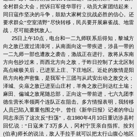
全村群众大会，控诉日军侵华罪行，动员大家团结起来，
同日寇作坚决的斗争，鼓励大家树立抗战必胜的信心。还
要求群众“空室清野”尽快转移，民兵要开展麻雀战、地雷
战，尽可能袭扰敌人。
25
日上午
10
点，电台和一二九师联系后得知，黎城方
向之敌已渡过清漳河，从南面向这一带疾进，涉县一带的
一二九师一部也遭敌之袭击，激战正在进行。敌将从东南
方向包抄过来，而西北方向之敌，于昨日控制了太北区制
高点峻极关后，已进至上庄、下庄地区。近处的敌情是阳
邑方向枪声密集，是我军十三团与从武安出动之敌交火；
泽城、尖庙之敌已进至山庄村，羊角之敌已到达红土垴；
麻田、偏城之敌尾随总部，正向这一带前进，七六九团李
德生营长率领两个连队正在阻击。多方情报表明，我转移
人员已陷入重重包围之中。曾任《新华日报》记者的华山
同志亲历了这次反“扫荡”，在
1980
年
4
月
10
日重访涉县时
回忆说：“日寇来了
3
万多人，冈村宁茨亲自指挥。按刘
(
伯承
)
师长的说法，敌人手拉手就可以把太行山腹心地区