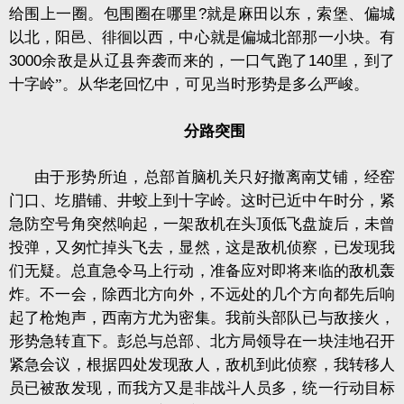
给围上一圈。包围圈在哪里
?
就是麻田以东，索堡、偏城
以北，阳邑、徘徊以西，中心就是偏城北部那一小块。有
3000
余敌是从辽县奔袭而来的，一口气跑了
140
里，到了
十字岭”。从华老回忆中，可见当时形势是多么严峻。
分路突围
由于形势所迫，总部首脑机关只好撤离南艾铺，经窑
门口、圪腊铺、井蛟上到十字岭。这时已近中午时分，紧
急防空号角突然响起，一架敌机在头顶低飞盘旋后，未曾
投弹，又匆忙掉头飞去，显然，这是敌机侦察，已发现我
们无疑。总直急令马上行动，准备应对即将来临的敌机轰
炸。不一会，除西北方向外，不远处的几个方向都先后响
起了枪炮声，西南方尤为密集。我前头部队已与敌接火，
形势急转直下。彭总与总部、北方局领导在一块洼地召开
紧急会议，根据四处发现敌人，敌机到此侦察，我转移人
员已被敌发现，而我方又是非战斗人员多，统一行动目标