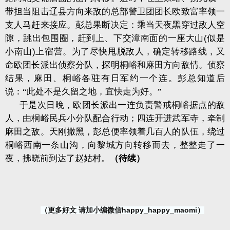
带担当阻击辽县方向来敌的总部警卫团团长欧致富率领一
支人马赶来接应。彭总果断决定：乘当天夜黑穿过敌人空
隙，跳出包围圈，赶到上、下交漳南面的一座大山
(
似是
小南山
)
上宿营。为了尽快甩脱敌人，确定转移路线，又
命欧团长派出侦察分队，探明桐峪和麻田方向敌情。侦察
结果，麻田、桐峪各驻有日军约一个连。彭总知道后
说：“此处不是久留之地，宜快走为好。”
于是次日晚，欧团长派出一连负责警戒桐峪据点的敌
人，由桐峪民兵小分队配合行动；四连开进武军寺，牵制
麻田之敌。天刚撒黑，彭总便率领着几百人的队伍，绕过
桐峪西南一条山沟，向黎城方向转移而去，整整走了一
夜，拂晓前到达了赵姑村。
（待续）
（更多好文 请加小编微信happy_happy_maomi）