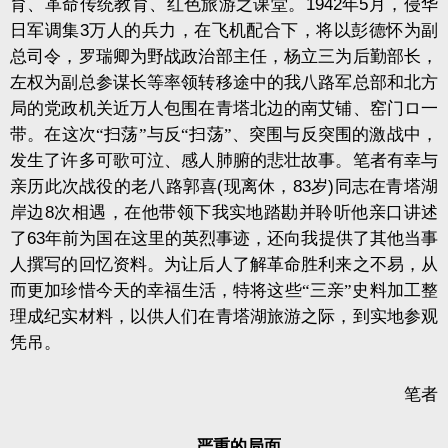
育、革命传统教育、红色旅游之课堂。
1942
年
5
月，侵华
日军调集
3
万人的兵力，在飞机配合下，将以彭德怀为副
总司令，罗瑞卿为野战政治部主任，杨立三为后勤部长，
左权为副总参谋长等率领转移途中的我八路军总部和北方
局的党政机关近万人包围在青塔北边的南艾铺、窑门ロ一
带。在这次“扫荡”与反“扫荡”、突围与反突围的激战中，
发生了许多可歌可泣、感人肺腑的悲壮故事。笔者有幸与
亲历此次战役的老八路郭喜
(
现离休，
83
岁
)
同志在青塔湖
岸边
8
次相遇，在他带领下我实地踏勘并聆听他亲口讲述
了
63
年前为国在这里的英烈事迹，还向我提供了其他当事
人撰写的回忆资料。为让后人了解革命胜利来之不易，从
而更加珍惜今天的幸福生活，特将这些“三亲”史料加工整
理成纪实材料，以供人们在青塔湖旅游之际，到实地参观
凭吊。
笔者
严重的局面