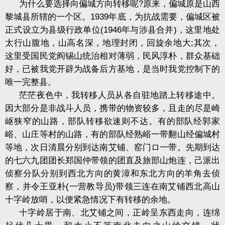
为什么要选择向偏城方向转移呢
?
原来，偏城原是山西
黎城县所辖的一个区。
1939
年底，为抗战需要，偏城区被
正式设立为县级行政单位
(1946
年与涉县合并
)
，这里地处
太行山腹地，山高名深，地理封闭，回旋余地大
;
其次，
这里受国民党阎锡山统治相对薄弱，民风淳朴，群众基础
好，已被我党开辟为战备后方基地，是当时我党控制下的
唯一完整县。
茫茫夜色中，我转移人员从各自驻地踏上转移途中。
因大部分是非战斗人员，携带的物资较多，且走的尽是崎
岖狭窄的山路，部队转移欲速则不达。有的部队经郭家
峪、山庄等村的山路，有的部队经熟峪一带翻山经偏城村
等地，次日清晨分别到达南艾铺、窑门ロ一带。先期到达
的七六九团团长郑国仲带领的团直及旅部山炮连，己派出
侦察分队分别到西北方向的黄漳和东北方向的羊角去侦
察，并令王亚朴
(
一营教导员
)
带领三连在南艾铺西北高山
十字岭放哨，以便紧急情况下有转移的余地。
十字岭居于南、北艾铺之间，正岭呈东西走向，连绵