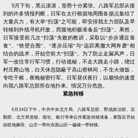
5
月下旬，黑云滚滚，形势十分紧张。八路军总部从接
到的许多情报判断，日军在太行根据地周围各据点集结了
大量兵力，有大举“扫荡”之可能，即安排我主力部队及早
转移到外线寻机歼敌，而腹地积极准备反“扫荡”。果然，
日军接受前几次“扫荡”失败的教训，采取以“步步通近蚕
食”、“铁壁合围”、“逐步压缩”与“远距离撤大网奔袭”相
结合的战术，开始空前大“扫荡”。为了防止走漏风声，日
军一改往常行军习惯，行动诡秘，不走大路走小路，绕过
村庄爬山地，白天休息隐蔽于高山密林间，不生火做饭，
专吃干粮，夜晚秘密行军。日军昼伏夜行，以极快的速度
向我八路军总部所在地扑来。情况万分危急。
紧急转移
5
24
月
日下午，中共中央北方局、八路军总部、野战政治部、后
勤部、北方局党校、报社、银行等单位作紧急转移准备，黄昏后开始
由驻地麻田、山庄一带向东面山区一偏城一带转移。