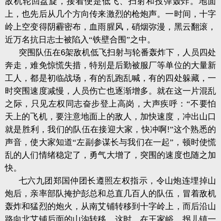
敌机轮回盘旋，接着便是低飞、扫射和投弹轰炸。地面
上，也先后从几个方向传来激烈的枪炮声。一时间，十字
岭上空变得阴霾密布，血雨腥风，硝烟弥漫，黑云翻滚，
近万名抗日志士被陷入“铁壁合围”之中。
突围队伍在
6
架敌机低飞扫射与轮番轰炸下，人员四处
奔走，难免惊慌失措，特别是后勤被服厂等单位的大量新
工人，都是初临战场，有的乱跑乱喊，有的四处躲藏，一
时突围速度减慢，人员伤亡也逐渐增多。就在这一片混乱
之际，只见左权同志奋步登上高岗，大声疾呼：“不要怕
天上的飞机，要注意地面上的敌人，加快速度，冲出山口
就是胜利，我们的队伍在接迎大家，快冲啊
!
”这个熟悉的
声音，使大家知道“左副参谋长与我们在一起”，顿时使慌
乱的人们情绪稳定了，勇气大增了，突围的速度也随之加
快。
七六九团郑国仲团长遵照左权指示，令山炮连埋掉山
炮后，亲率部队掩护彭总和总直几百人的队伍，冒着敌机
轰炸和猛烈的炮火，从南艾铺转移到十字岭上，而后沿山
路向北艾铺后面的山沟转移。这时，在王家峪、拐儿镇一