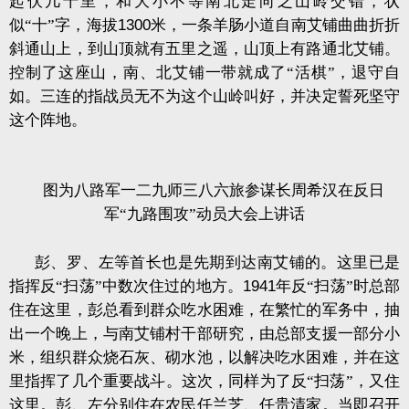
起伏几十里，和大小不等南北走向之山岭交错，状
似“十”字，海拔
1300
米，一条羊肠小道自南艾铺曲曲折折
斜通山上，到山顶就有五里之遥，山顶上有路通北艾铺。
控制了这座山，南、北艾铺一带就成了“活棋”，退守自
如。三连的指战员无不为这个山岭叫好，并决定誓死坚守
这个阵地。
图为八路军一二九师三八六旅参谋长周希汉在反日
军“九路围攻”动员大会上讲话
彭、罗、左等首长也是先期到达南艾铺的。这里已是
指挥反“扫荡”中数次住过的地方。
1941
年反“扫荡”时总部
住在这里，彭总看到群众吃水困难，在繁忙的军务中，抽
出一个晚上，与南艾铺村干部研究，由总部支援一部分小
米，组织群众烧石灰、砌水池，以解决吃水困难，并在这
里指挥了几个重要战斗。这次，同样为了反“扫荡”，又住
这里。彭、左分别住在农民任兰芝、任贵清家。当即召开