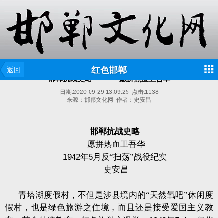
红色邯郸
返回
邯郸抗战史略 ______ 愿拼热血卫吾华
日期:
2020-09-29 13:09:25
点击:
1138
来源：邯郸文化网 作者：史安昌
邯郸抗战史略
愿拼热血卫吾华
1942
年
5
月反“扫荡”战役纪实
史安昌
青塔湖度假村，不但是涉县境内的“天然氧吧”休闲度
假村，也是绿色旅游之住境，而且还是接受爱国主义教