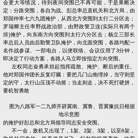
会更大等情况，待到夜间突围已不再可能，于是果断决
定：分路突围，各自为战。彭总率总直机关和北方局，由
郑国仲率七六九团掩护，从西北方突围到太行二分区去；
罗瑞卿主任率野战政治部，由野政警卫连
(
实际只有两个
排
)
掩护，向东南方向突围到太行六分区去；杨立三部长
率总后人员由后勤警卫队掩护，向北面突围，各路均配一
名作战参谋、一部电台，以便联络。会议仅用了
3
分钟，
即决定了行动方案，各路人马立即按指定方向突围。
左权同志奋勇承担起指挥疏散、掩护、断后的重任。
他对郑国仲团长反复叮嘱：要把几门山炮埋掉，当守则坚
定的守，太行山压顶不动摇；当走则走，决不死打硬拼，
要机智勇敢
图为八路军一二九师开辟冀南、冀鲁、晋冀豫抗日根据
地示意图
的掩护好彭总和北方局领导同志安全突围。
不一会，敌机又出现了，
1
架、
2
架、
3
架，以至
6
架，