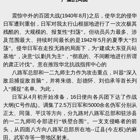
震惊中外的百团大战
(1940
年
8
月
)
之后，使华北的侵华
日军遭到重创，日军对我太行山根据地进行了一次次极其
残酷的、大规模的、报复性“扫荡”。但动员兵力最多、涉
及范围最大、持续时间最长的是
1942
年
5
月的夏季大“扫
荡”。侵华日军在走投无路的局面下，为“建成大东亚兵站
基地”，决意“以剿共为主”，“彻底的、不间断地进行所谓
的肃正讨伐”。意在推毁华北抗战指挥中心的
八路军总部和一二九师主力作为攻击重点，叫嚣“深入
敌后捕捉敌首脑”，并将朱德、彭德怀、刘伯承等首长列
入“捕捉”名单。为此，
日军从
4
月初开始准备，
16
日便向各兵团下达了作战
大纲
(C
号作战
)
。调集了
2.5
万日军和
5000
余名伪军分别从
正太、同蒲、平汉等方向，分九路对八路军总部和驻涉县
的一二九师司令部进行“铁壁合围”。一支支侵略者的箭
头，从四面八方向八路军总部所在地
--
辽县
(
今左权
)
的麻
田、武军寺等一带地区射来。