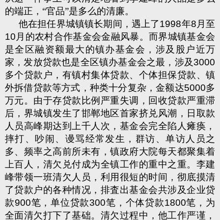
的端正，“官品”是多么的清廉。
他在担任界城镇镇长期间，遇上了
1998
年
8
月至
10
月的农村合作基金会金融风暴。而界城镇基金会
是全区融资额最大的镇办基金会，涉及股户近万
家，发放贷款也是全区镇办基金会之最，涉及
3000
多个贷款户，有镇村集体贷款、个体担保贷款、镇
外拆借贷款等方式，种类十分复杂，金额达
5000
多
万元。由于存贷款比例严重失调，回收贷款严重滞
后，界城镇发生了邯郸地区首家挤兑风潮，日取款
人员高峰期达到上千人次，基金会完全陷人瘫痪，
摔打、吵闹、谩骂经常发生，群访、单访人员之
多、频率之高前所未有，镇政府大院每天都聚集着
上百人，清欠兑付成为全镇工作的重中之重。李建
峰带领一班清欠人员，利用很短的时间，彻底摸清
了贷款户的各种情况，排査出基金会共涉及企业贷
款
900
笔，单位贷款
300
笔，个体贷款
1800
笔，为
全面清欠打下了基础。清欠过程中，他工作严谨，