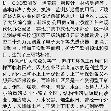
机、
COD
监测仪、培养箱、酸度计、林格曼镜等，
基本解决了办公、执法、监测所必需的用品。环境
监察大队标准化建设提前破格通过一级验收，成立
了大队综合室，新增办公用房
5
间，添置了各种现
代化办公设备，实现了集中式现代化办公。区环境
监测站积极按照国家三级站标准开展达标建设，投
资二十余万元购置了电子天平等先进仪器，更换了
实验台，增加了实验室面积，扩大了监测领域和项
目，达到了三级站标准。
环保局机关形象改善了，但打开环保工作局面同
样面临着困难。因为企业经营者追求的是利益最大
化，能不上就不上正环保设备，上了环保设备又不
想开动环保设备。而峰峰矿区又是一个资源型工矿
区，钢铁、煤炭、焦化、陶瓷、水泥、石料大大小
小的重污染企业遍布全区，结构性污染短期内改
变，难度较大。河水发黑、烟尘蔽日。曾经一个外
地人，来峰峰出差，正遇上下雨天，他赶到路旁一