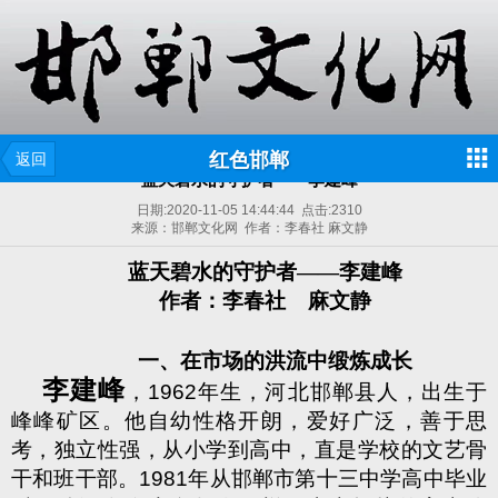
红色邯郸
返回
蓝天碧水的守护者——李建峰
日期:
2020-11-05 14:44:44
点击:
2310
来源：邯郸文化网 作者：李春社 麻文静
蓝天碧水的守护者——李建峰
作者：李春社
麻文静
一、
在市场的洪流中缎炼成长
李建峰
，
1962
年生，河北邯郸县人，出生于
峰峰矿区。他自幼性格开朗，爱好广泛，善于思
考，独立性强，从小学到高中，直是学校的文艺骨
干和班干部。
1981
年从邯郸市第十三中学高中毕业