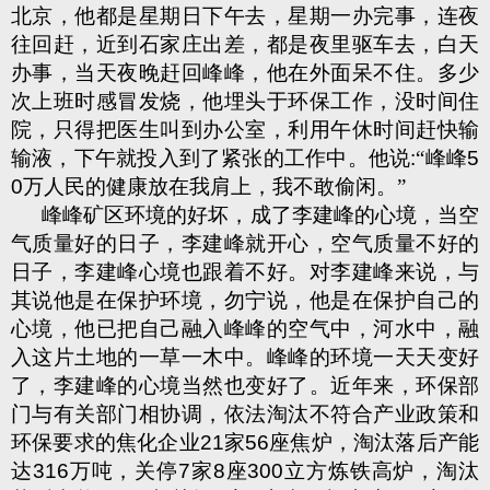
北京，他都是星期日下午去，星期一办完事，连夜
往回赶，近到石家庄出差，都是夜里驱车去，白天
办事，当天夜晚赶回峰峰，他在外面呆不住。多少
次上班时感冒发烧，他埋头于环保工作，没时间住
院，只得把医生叫到办公室，利用午休时间赶快输
输液，下午就投入到了紧张的工作中。他说
:
“峰峰
5
0
万人民的健康放在我肩上，我不敢偷闲。”
峰峰矿区环境的好坏，成了李建峰的心境，当空
气质量好的日子，李建峰就开心，空气质量不好的
日子，李建峰心境也跟着不好。对李建峰来说，与
其说他是在保护环境，勿宁说，他是在保护自己的
心境，他已把自己融入峰峰的空气中，河水中，融
入这片土地的一草一木中。峰峰的环境一天天变好
了，李建峰的心境当然也变好了。近年来，环保部
门与有关部门相协调，依法淘汰不符合产业政策和
环保要求的焦化企业
21
家
56
座焦炉，淘汰落后产能
达
316
万吨，关停
7
家
8
座
300
立方炼铁高炉，淘汰