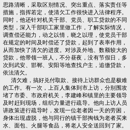
思路清晰，采取区别情况、突出重点、落实责任等
措施，指挥若定，使清欠工作很快进入法律程序。
同时，他还针对机关干部、党员、职工贷款的不同
类型，深入千部职工家里做工作，了解实际情况，
调查偿还能力，动之以情，晓之以理，使党员干部
在规定的时间及时偿还了贷款，起到了表率作用，
从而加快了清欠的进度。对涉及外地、数额较大的
贷款，他带领一班人，不分昼夜，没有节假日，多
次到武安、邯郸、安阳等地查找户主，追缴贷款，
依法清欠。
清欠难，搞好兑付取款、接待上访群众也是极难
的工作。有一次，上百人集体到市上访，分别围攻
堵了市委、市政府机关，李建峰和镇里的主要领导
及时赶到现场，组织力量进行疏导。他向上访人员
讲政策进行疏导时，发现一位老者因一天的劳困，
身体出现虚脱，他与同行的镇干部掏钱为老者买来
水、面包、火腿等食品，将老人安全送回到了家。