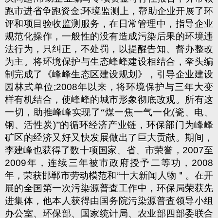
跑市进省争跑资金
;
环境监测上，帮助企业开展了环
评和项目验收监测服务，在日常管理中，指导企业
规范化操作，一般性的没有造成污染后果的环境违
法行为，只纠正，不处罚，以提醒告知、督办整改
为主。将环境保护与生态峰峰建设相结合，羍头编
制完成了《峰峰生态区建设规划》，引导企业建设
园林式单位
;2008
年以来，将环境保护与三年大变
样有机结合，使峰峰的城市形象彻底改观。所有这
一切，助推峰峰实现了“煤一焦一气一化
(
瓷、电、
钢、活性炭
)
”的循环经济产业链，环保部门为峰峰
矿区的经济又好又快发展做出了巨大贡献。期间，
李建峰也获得了数十项国家、省、市荣誉，
2007
至
2009
年，连续三年被市政府授予二等功，
2008
年，荣获邯郸市劳动模范和“十大新闻人物＂。在开
展的全国第一次污染源普査工作中，环保局荣获先
进集体，他本人获得由国务院污染源普査领导小组
办公室、环保部、国家统计局、农业部四部委联合