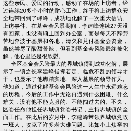
这些亲民、爱民的行动，感动了在场的上访者，经
过连续
20
多个小时的耐心工作，终于将上访群众安
全地带回到了峰峰，成功地化解了一次重大信访、
上访事件。在基金会风暴期间，李建峰连续
27
天没
有回家，也没有顾上回到办公室，而是每天不辞劳
苦地奔波于基层和各地，清欠和兑付基金会资金，
虽然尝尽了酸甜苦辣，但看到基金会风险最终被化
解，他心里还是很欣慰。
全区基金会风险最大的界城镇得到成功化解，展
示了一镇之长李建峰指挥若定、临危不乱的領导オ
干，也显示了他脚踏实地、深入基层的领导作风。
他知道，通过化解基金会风险这一人生中永远难忘
的历程，今后的工作中无论再遇到什么困难、什么
难关，没有他不能克服的、不能闯过去的。不久，
区委任命他担任界城镇党委书记，主持界城镇的全
面工作。在此后的岁月中，李建峰带领界城镇党政
一班人，攻克了许多老大难问题。比如小土焦窑的