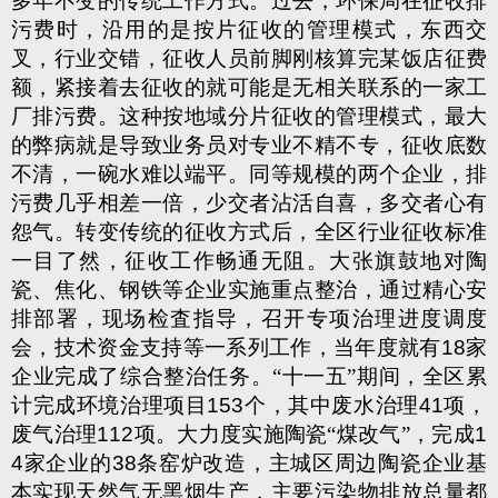
多年不变的传统工作方式。过去，环保局在征收排
污费时，沿用的是按片征收的管理模式，东西交
叉，行业交错，征收人员前脚刚核算完某饭店征费
额，紧接着去征收的就可能是无相关联系的一家工
厂排污费。这种按地域分片征收的管理模式，最大
的弊病就是导致业务员对专业不精不专，征收底数
不清，一碗水难以端平。同等规模的两个企业，排
污费几乎相差一倍，少交者沾活自喜，多交者心有
怨气。转变传统的征收方式后，全区行业征收标准
一目了然，征收工作畅通无阻。大张旗鼓地对陶
瓷、焦化、钢铁等企业实施重点整治，通过精心安
排部署，现场检査指导，召开专项治理进度调度
会，技术资金支持等一系列工作，当年度就有
18
家
企业完成了综合整治任务。“十一五”期间，全区累
计完成环境治理项目
153
个，其中废水治理
41
项，
废气治理
112
项。大力度实施陶瓷“煤改气”，完成
1
4
家企业的
38
条窑炉改造，主城区周边陶瓷企业基
本实现天然气无黑烟生产，主要污染物排放总量都