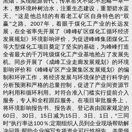
黑烟，实现能源替代，传承窑火不熄
;
不忽略一草一
木，整环境种树治水，注重生态建设，重塑碧水蓝
天。”这是他总结的有着老工矿区自身特色的“双
赢”之路。
2007
年，着眼于煤化工产业的长远发
展，在全省率先开展了《峰峰矿区煤化工循环经济
发展规划》环境影响评价，为促进峰峰集团煤化工
等大型煤化工项目奠定了坚实的基础，为峰峰打造
全省最大的千万吨级煤化工产业基地抢占了发展先
机。同步开展了《成峰工业走廊发展规划》的环境
影响评价和《峰峰矿区产业聚集区发展规划》的编
制和环评工作，将经济发展与环境保护进行科学的
分析预测和严格的总量控制，促进了产业间资源节
约利用和循环利用。对符合准入门槛实行提前介入
服务，专人和全程跟踪服务。在项目审批服务上，
将环境影响报告书、报告表、登记表由国家规定的
60
日、
30
日、
15
日减为
15
日、
3
日、
1
日，“三同
时”执行率达
100
％
;
定期组织人员到企业现场帮助解
决问题
;
帮助企业编写专项资金可行性报告，并带领