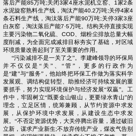
落后产能
85
万吨
;
关闭
3
家
4
座水泥机立窑、
1
家
2
条
水泥旋窑熟料生产线，淘汰产能
40.2
万吨
;
关停
4
家
4
条石料生产线，淘汰落后产能
90
万吨
;
关停
3
家
3
座
白灰窑，淘汰落后产能
7
·
5
万吨。结构关停直接实现
主要污染物二氧化硫、
COD
、烟粉尘排放总量大幅
度削减，为全面完成减排目标夯实了基础，对区域
环境质量改善起到了至关重要的作用。
“污染减排不是一关了之”。李建峰领导的环保局
并不仅仅是“关”、“管”，更多的行政作为
是“建”与“服务”，他始终把环保工作做为落实科学
发展观、调结构促转型、助推经济可持续发展的重
要抓手，努力实现环境保护与经济发展“双贏”。工
作中，牢固树立“既要金山银山，更要绿水青山”的
理念，立足区情，统筹兼顾，从节约资源中求发
展，从保护环境中求发展，从建设生态中求发
展。“不否定资源优势，大关停腾出容量，通过破旧
立新，谋求产业新生
;
不放弃传统产业，煤改气告别