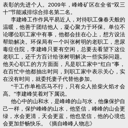
表彰的先进个人。
2009
年，峰峰矿区在全省“双三
十”节能减排综合排名第二名。
李建峰工作作风平易近人，对待职工像春天般的
温暖，他善于团结他人，凝心聚力于环保。单位不
论哪位职工家中有事，他都会挂在心上，想方设法
帮助解决。环保局有一个叫张树明的老职工，患尿
毒症住院，李建峰只要有空闲，总要去看望下这位
老职工，还千方百计给张树明解决一些实际问题。
他关心职工的方方面面，凡是职工家中“红白”事，
在百忙中他都抽出时间，到职工家中表示关心，实
在没有时间，就委托妻子代替他参加。
“干工作单枪匹马不行，只有众人拾柴火焰オ会
高。”李建峰笑着对下属说。
他心中的山和水，是峰峰的山与水，他像保护自
己一样，保护峰峰的山水，他坚信，峰峰的山会更
绿，水会更清，天会更蓝，他也坚信，他的心境也
会更加舒畅快乐。《摘自峰峰人物志》