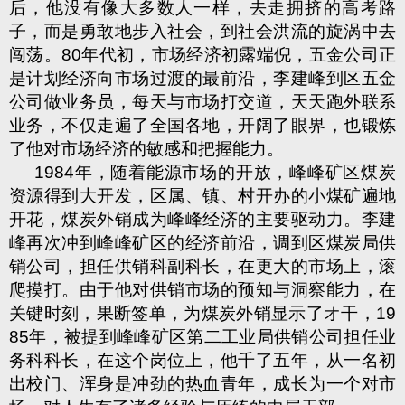
后，他没有像大多数人一样，去走拥挤的高考路
子，而是勇敢地步入社会，到社会洪流的旋涡中去
闯荡。
80
年代初，市场经济初露端倪，五金公司正
是计划经济向市场过渡的最前沿，李建峰到区五金
公司做业务员，每天与市场打交道，天天跑外联系
业务，不仅走遍了全国各地，开阔了眼界，也锻炼
了他对市场经济的敏感和把握能力。
1984
年，随着能源市场的开放，峰峰矿区煤炭
资源得到大开发，区属、镇、村开办的小煤矿遍地
开花，煤炭外销成为峰峰经济的主要驱动力。李建
峰再次冲到峰峰矿区的经济前沿，调到区煤炭局供
销公司，担任供销科副科长，在更大的市场上，滚
爬摸打。由于他对供销市场的预知与洞察能力，在
关键时刻，果断签单，为煤炭外销显示了オ干，
19
85
年，被提到峰峰矿区第二工业局供销公司担任业
务科科长，在这个岗位上，他千了五年，从一名初
出校门、浑身是冲劲的热血青年，成长为一个对市