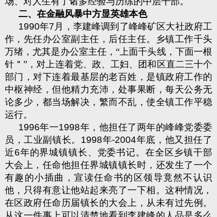
场、对人生有了诸多经验与历练的中层干部。
二、在金融风暴中方显英雄本色
1990
年
7
月，李建峰调到了峰峰矿区大社政府工
作，先任办公室副主任，后任主任。乡镇工作千头
万绪，尤其是办公室主任，“上面千头线，下面一根
针＂”，对上连着党、政、工妇、团和区直二三十个
部门，对下连着最基层的老百姓，是镇政府工作的
中枢神经，但他精力充沛，处事果断，每天公务无
论多少，都当场解决，繁而不乱，使全镇工作平稳
运行。
1996
年一
1998
年，他担任了两年的峰峰党委委
员，工业副镇长。
1998
年
-2004
年底，他又担任了
近
6
年的界城镇镇长、党委书记。在全区乡镇干部
大会上，任命他担任界城镇镇长时，还发生了一个
有趣的小插曲，宣读任命书的区领导竟然不认识
他，只得有意让他站起来亮了一下相。这种情况，
在区政府任命历届镇长的大会上，从未有过先例。
从这一件事上可以清楚地看到李建峰的人品是多么