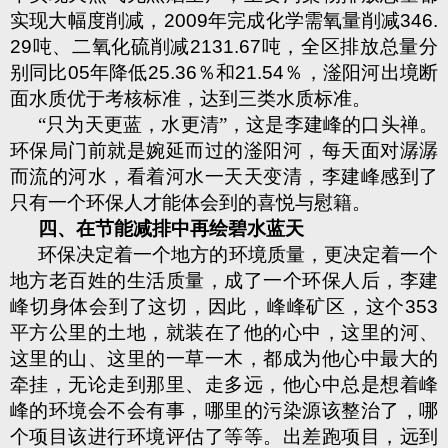
实现大幅度削减，
2009
年完成化学需氧量削减
346.
29
吨、二氧化硫削减
2131.67
吨，全区排放总量分
别同比
05
年降低
25.36
％和
21.54
％，滏阳河出境断
面水质优于考核标准，达到三类水质标准。
“只为天更蓝，水更清”，这是李建峰的口头禅。
环保局门前就是婉延而过的滏阳河，每天面对潺潺
而流的河水，看着河水一天天变清，李建峰感到了
只有一个环保人才能体会到的喜悦与慰籍。
四、在节能减排中再绘碧水蓝天
环保决定着一个地方的环境质量，更决定着一个
地方老百姓的生活质量，成了一个环保人后，李建
峰切身体会到了这切，因此，峰峰矿区，这个
353
平方公里的土地，就装在了他的心中，这里的河、
这里的山、这里的一草一木，都成为他心中最大的
牵挂，无论走到那里、走多远，他心中总是想着峰
峰的环境会不会有事，哪里的污染源该整治了，哪
个项目该进行环境评估了等等。出差跑项目，远到