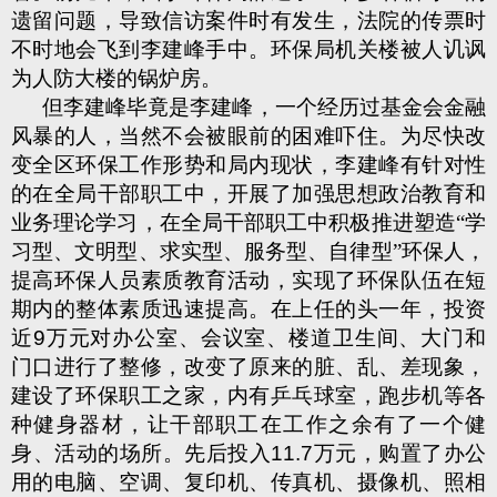
遗留问题，导致信访案件时有发生，法院的传票时
不时地会飞到李建峰手中。环保局机关楼被人讥讽
为人防大楼的锅炉房。
但李建峰毕竟是李建峰，一个经历过基金会金融
风暴的人，当然不会被眼前的困难吓住。为尽快改
变全区环保工作形势和局内现状，李建峰有针对性
的在全局干部职工中，开展了加强思想政治教育和
业务理论学习，在全局干部职工中积极推进塑造“学
习型、文明型、求实型、服务型、自律型”环保人，
提高环保人员素质教育活动，实现了环保队伍在短
期内的整体素质迅速提高。在上任的头一年，投资
近
9
万元对办公室、会议室、楼道卫生间、大门和
门口进行了整修，改变了原来的脏、乱、差现象，
建设了环保职工之家，内有乒乓球室，跑步机等各
种健身器材，让干部职工在工作之余有了一个健
身、活动的场所。先后投入
11.7
万元，购置了办公
用的电脑、空调、复印机、传真机、摄像机、照相