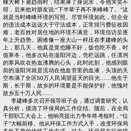
棵大树下避趋雨时，结果淋了身泥水，令他哭笑不
得，后来他对朋友说
:
“下半辈子再不来峰峰了。”这
就是当时峰峰环境的写照。尽管环境如此，但企业
的违法成本远远大于守法成本，正常排污费征收因
难，老百姓对居住地的环境不满意，环境信访呈逐
年上升趋势。困难像一座大山一样压在李建峰的头
上，那几天，他真是觉也睡不好，饭也吃不香，时
值寒冬，他多次站在滏阳河边，凭栏远跳，任凛冽
的寒风吹在热血沸腾的心头，此时此刻，他感到眼
前的滏阳河就是流动在他血管里的血液，头顶的天
空布满了全区
50
万人民渴望蓝天的目光……他生于
斯，长于斯，故乡的环境要是不能保护好，他愧对
故乡五十万人民……
李建峰多次召开领导班子会，通过调査研究，认
真分析，摸清了环保局的工作症结。随后，在全局
干部职工大会上，他响亮提出力争年终考核时，“位
子”大幅前移。他从环保工作方式入手，改变环保局