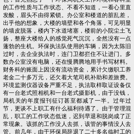
的工作性质与工作状态、不看不知道，一看心里直
发酸，眉头不由得紧锁。办公室和楼道的脏乱差，
出乎他的想象，大楼的墙壁和各个角落，可见明显
的墙皮脱落，楼内下水道堵塞，楼前的小院尘土飞
扬，整座大楼给人的感觉死气沉沉，全然没有一点
蓬勃的生机。环保执法队使用的车辆，因为太陈旧
过时，去企业执法时，连门卫都拦住不让进门。多
数办公室没有电脑，还在慢腾腾地用手书写材料。
财务科的账面上因没有流动资金，累计欠缴职工养
老金二十多万元，还欠着大笔司机补助和差旅费。
环境监测仪器设备严重不足，执法取样取证设备仅
有一台老式照相机和一台老式摄影机，由于没钱，
局机关的年度报刊征订甚至都减了
一半。过年过
节，更谈不上职工有什么福利待遇了。由于管理混
乱，职工的工作状态低迷，迟到早退和脱岗成了正
常现象。该抓的工作没人去抓，该管的事情没人去
管。前几年，由于环保局辞退了二十多名临时工的