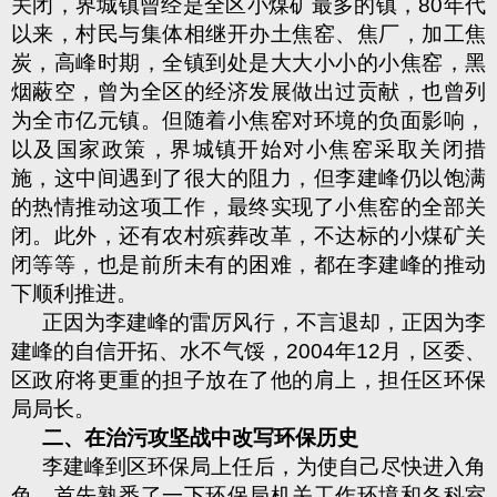
关闭，界城镇曾经是全区小煤矿最多的镇，
80
年代
以来，村民与集体相继开办土焦窑、焦厂，加工焦
炭，高峰时期，全镇到处是大大小小的小焦窑，黑
烟蔽空，曾为全区的经济发展做出过贡献，也曾列
为全市亿元镇。但随着小焦窑对环境的负面影响，
以及国家政策，界城镇开始对小焦窑采取关闭措
施，这中间遇到了很大的阻力，但李建峰仍以饱满
的热情推动这项工作，最终实现了小焦窑的全部关
闭。此外，还有农村殡葬改革，不达标的小煤矿关
闭等等，也是前所未有的困难，都在李建峰的推动
下顺利推进。
正因为李建峰的雷厉风行，不言退却，正因为李
建峰的自信开拓、水不气馁，
2004
年
12
月，区委、
区政府将更重的担子放在了他的肩上，担任区环保
局局长。
二、
在治污攻坚战中改写环保历史
李建峰到区环保局上任后，为使自己尽快进入角
色，首先熟悉了一下环保局机关工作环境和各科室