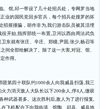
临、馆
,
邱一带设了几十处招兵处，专网罗当地
务正业的国民党回乡官兵，每个招兵处搜罗的坏
处招摇撞骗，胡作非为
,
我们游击队员被其活埋
战役开始
,
指挥部统一布置
,
卫河以西由周法武负
只卫东就有张庄、辛庄、郑瞳
,
尹固
,
张少
,
杨召等
夜之间全部给解决了。除了这一大害
,
对冠、馆、
一定作用。
师团第四十联队约
1000
余人向我威县扫荡
,
我三
的火力消灭敌人大队长以下
200
余人
,
俘
8
人
,
缴获
各种武器甚多。这次胜利后
,
敌人为了进行报复
,
人
,
在飞机配合下向我临清、馆陶、邱县、威县地