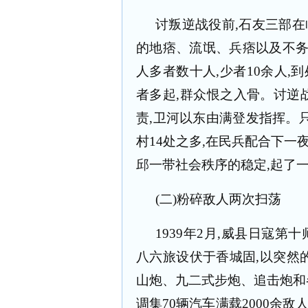
讨叛逆战役前
,
石友三部在
的地痞、流氓、兵痞以及不
人多者数十人
,
少者
10
余人
,
到
者多起
,
群众恨之入骨。讨逆
责
,
卫河以东由满登发指挥。
村
14
处之多
,
在民兵配合下一
邱一带社会秩序的稳定
,
起了
(
二
)
粉碎敌人两次扫荡
1939
年
2
月
,
威县日寇第十
八六旅设伏于香城固
,
以突然
山炮、九二式步炮、追击炮和
调集
70
辆汽车满载
2000
余敌