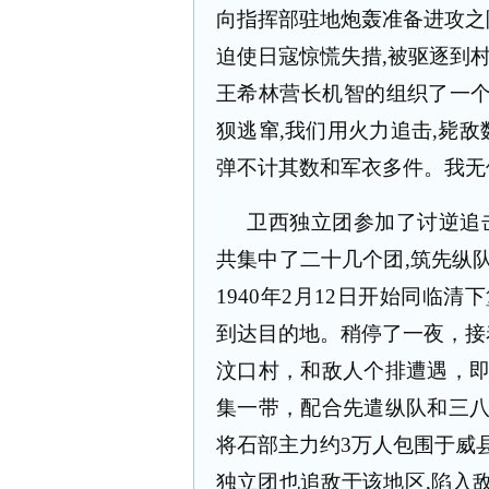
向指挥部驻地炮轰准备进攻之
迫使日寇惊慌失措
,
被驱逐到
王希林营长机智的组织了一
狈逃窜
,
我们用火力追击
,
毙敌
弹不计其数和军衣多件。我无
卫西独立团参加了讨逆追
共集中了二十几个团
,
筑先纵
1940
年
2
月
12
日开始同临清下
到达目的地。稍停了一夜，接
汶口村，和敌人个排遭遇，
集一带，配合先遣纵队和三
将石部主力约
3
万人包围于威
独立团也追敌于该地区
,
陷入