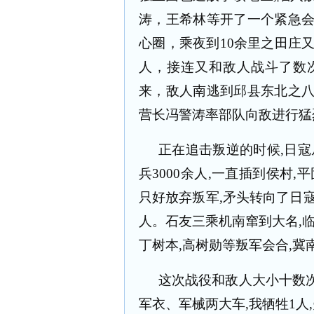
涛，王希林等开了一个紧急
心圈，乘夜到
10
余里之田庄
人，接连又和敌人战斗了数
来，敌人南逃到邱县东北之
营长冯警涛率部队向敌进行猛
正在追击叛逆的时候
,
日寇
兵
3000
余人
,
一直插到侯村
,
平
只好放弃叛军
,
矛头转向了日
人。石友三乘机南窜到大名
,
丁树本
,
高树勋等叛军会合
,
冀
这次战役和敌人大小十数
军衣、军械两大车
,
我牺牲
1
人
,