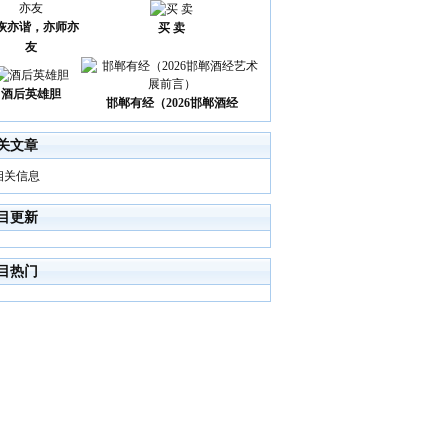
诙亦谐，亦师亦
买 卖
友
酒后英雄胆
邯郸有经（2026邯郸酒经
关文章
相关信息
目更新
目热门