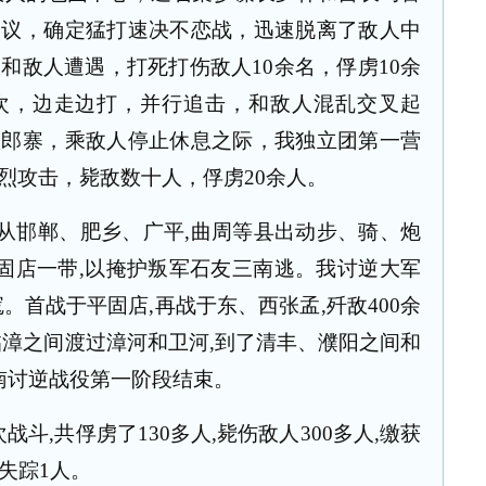
会议，确定猛打速决不恋战，迅速脱离了敌人中
又和敌人遭遇，打死打伤敌人
10
余名，俘虏
10
余
次，边走边打，并行追击，和敌人混乱交叉起
八郎寨，乘敌人停止休息之际，我独立团第一营
烈攻击，毙敌数十人，俘虏
20
余人。
从邯郸、肥乡、广平
,
曲周等县出动步、骑、炮
固店一带
,
以掩护叛军石友三南逃。我讨逆大军
寇。首战于平固店
,
再战于东、西张孟
,
歼敌
400
余
临漳之间渡过漳河和卫河
,
到了清丰、濮阳之间和
南讨逆战役第一阶段结束。
次战斗
,
共俘虏了
130
多人
,
毙伤敌人
300
多人
,
缴获
失踪
1
人。