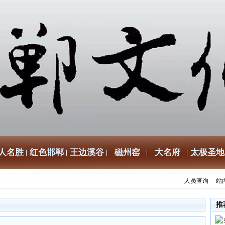
人名胜
红色邯郸
王边溪谷
磁州窑
大名府
太极圣地
人员查询
站
推