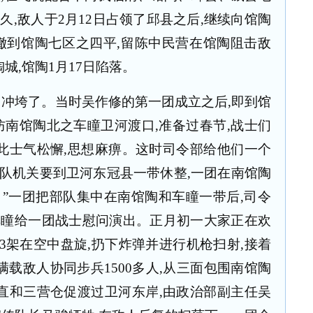
之久
,
敌人于
2
月
12
日占领了邱县之后
,
继续向馆陶
撤到馆陶七区之四平
,
留陈中民营在馆陶阻击敌
陶城
,
馆陶
1
月
17
日陷落。
团冲垮了。当时吴作修的第一团成立之后
,
即到馆
防南馆陶北之车瞳卫河渡口
,
准备过春节
,
战士们
此士气松懈
,
思想麻痹。这时司令部给他们一个
队机关要到卫河东冠县一带休整
,
一团在南馆陶
”一团把部队集中在南馆陶和车瞳一带后
,
司令
车瞳给一团战士慰问演出。正月初一大家正在欢
3
架在空中盘旋
,
扔下炸弹并进行机枪扫射
,
接着
满载敌人协同步兵
1500
多人
,
从三面包围南馆陶
直和三营仓促渡过卫河东岸
,
由政治部副主任吴