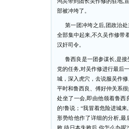
鸿宾带到团长吴作修的驻地
,
部被冲垮了。
第一团冲垮之后
,
团政治处
全部集中起来
,
不久吴作修带
汉奸司令。
鲁西良是一团参谋长
,
是接
党的任务
,
对吴作修进行最后
城，深入虎穴，去说服吴作修
平时和鲁西良、傅好仲关系很
处坐了一会
,
即由他领着鲁西
的
!
鲁说；“我冒着危险进城来
,
形势给他作了详细的分析
,
最
败
,
待日本失败后
,
你怎么办呢
?