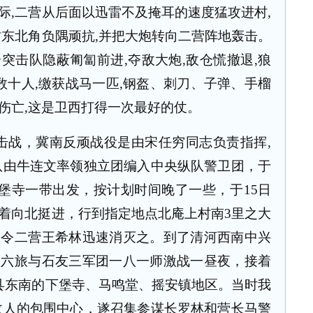
际
,
二营从后面以迅雷不及掩耳的速度猛攻进村
,
村东北角负隅顽抗
,
并把大炮转向二营阵地轰击。
个突击队隐蔽匍匐前进
,
夺敌大炮
,
敌仓慌撤退
,
狼
数十人
,
缴获战马一匹
,
钢盔、刺刀、子弹、手榴
伤亡
,
这是卫西打得一次最好的仗。
击战，冀南反顽战役是由宋任穷同志负责指挥
,
队由牛连文率领独立团编入中央纵队警卫团，于
堡寺一带出发，按计划时间晚了一些，于
15
日
着向北挺进，行到指定地点北庵上村南
3
里之大
即令二营王希林迅速消灭之。到了清河西南中兴
八六旅与石友三军团一八一师激战一昼夜，接着
县东南的下堡寺、马鸣堂、摇安镇地区。当时我
敌人的包围中心，遂召集参谋长罗林和营长马警