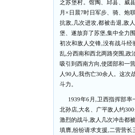
之苏堡村。馆陶、邱县、威
月×日晨
7
时日军步、骑、炮
抗敌
,
几次进攻
,
都被击退
,
敌
堡、遂放弃了苏堡
,
集中全力
初次和敌人交锋
,
没有战斗经
乱
,
分西南和西北两路突围
,
政
吸引到西南方向
,
使团部和一
人
90
人
,
我伤亡
30
余人。这次
斗力。
1939
年
6
月
,
卫西指挥部率
北孙店
,
大名、广平敌人约
300
激烈的战斗
,
敌人几次冲击都
填膺
,
纷纷请求支援
,
二营营长