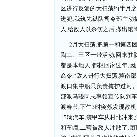
区进行反复的大扫荡约半月
进犯
,
我筑先纵队司令部主动
人
,
给敌人以杀伤之后
,
撤出馆
2
月大扫荡
,
把第一和第四
陶二、三区一带活动
,
回来驻
都是本地人
,
都想回家过年
,
因
命令
:
“敌人进行大扫荡
,
冀南部
渡口集中船只负责掩护过河。
部派马骏同志率领宣传队到
渡春节
,
下午
3
时突然发现敌机
15
辆汽车
,
装甲车从村北冲来
,
和车瞳
,
二营被敌人冲散了
,
团