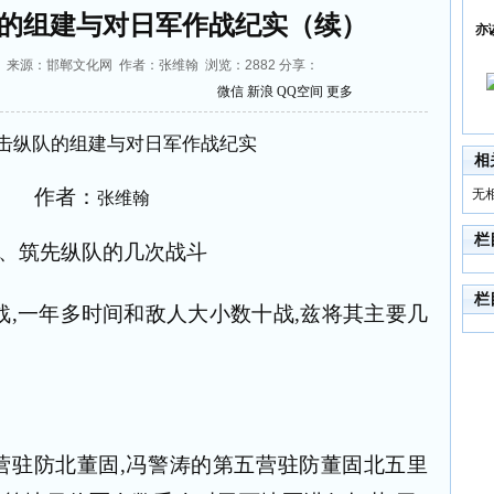
的组建与对日军作战纪实（续）
亦
51:42 来源：邯郸文化网 作者：张维翰 浏览：
2882
分享：
微信
新浪
QQ空间
更多
击纵队的组建与对日军作战纪实
相
作者：
无
张维翰
栏
、筑先纵队的几次战斗
栏
战
,
一年多时间和敌人大小数十战
,
兹将其主要几
营驻防北董固
,
冯警涛的第五营驻防董固北五里