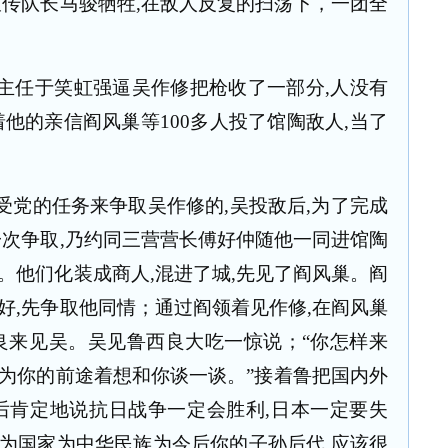
宣传队长马骏牺牲
,
在敌人反复的扫荡下，一团全
主任于笑虹强逼吴作修把枪收了一部分
,
人没有
着他的亲信阎风巢等
100
多人投了馆陶敌人
,
当了
受党的任务来争取吴作修的
,
吴投敌后
,
为了完成
一次争取
,
乃约同三营营长傅好仲随他一同进馆陶
。他们化装成商人
,
混进了城
,
先见了阎风巢。阎
好
,
先争取他同情；通过阎领着见作修
,
在阎风巢
良来见吴。吴见鲁西良大吃一惊说；“你怎样来
为你的前途着想和你谈一谈。”接着鲁把国内外
后肯定地说抗日战争一定会胜利
,
日本一定要失
为国家为中华民族为今后你的子孙后代
,
应该很