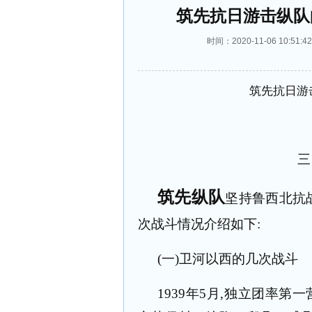
筑先抗日游击纵队
时间：2020-11-06 10:
筑先抗日游
三
筑先纵队
坚持鲁西北抗
次战斗情况介绍如下
:
(
一
)
卫河以西的几次战斗
1939
年
5
月
,
独立团率第一