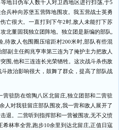
县等地日伪军人数千人对卫西地区进行扫荡
,
于
5
联合兵种向苏堡五营阵地围攻。我五营战士英勇
人伤亡很大。一直打到下午
2
时
,
敌人未能打下苏
围攻北董固我独立团阵地。独立团是新编的部队
,
验
,
待敌人包围圈压缩距村
200
米时
,
部队有些混
治部副主任阎兆亨率第三连为了掩护主力把敌人
营突围
,
他和三连连长光荣牺牲。这次战斗杀伤敌
战斗政治影响很大，鼓舞了群众，提高了部队战
一营驻防在馆陶八区北留庄
,
独立团部和二营驻
余人对我驻留庄部队围攻
,
我一营和敌人展开了
被击退。二营听到指挥部和一营被围攻
,
无不义愤
王希林率全营
,
跑步
10
余里到达北留庄
,
正值日寇