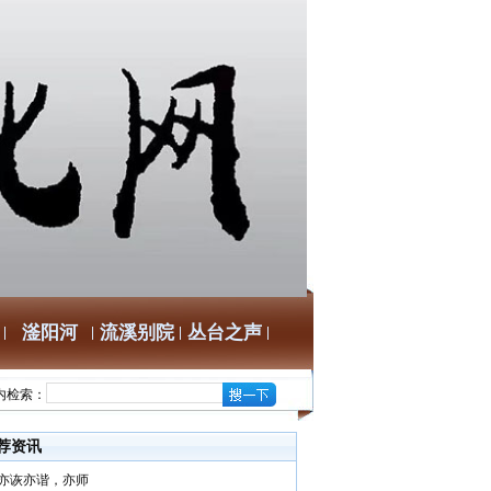
滏阳河
流溪别院
丛台之声
内检索：
荐资讯