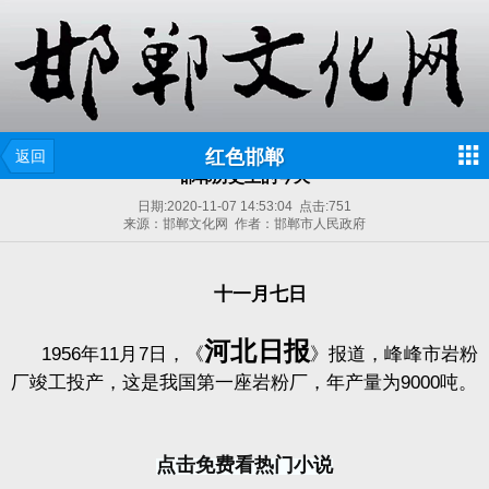
红色邯郸
返回
邯郸历史上的今天
日期:
2020-11-07 14:53:04
点击:
751
来源：邯郸文化网 作者：邯郸市人民政府
十一月七日
河北日报
1956
年
11
月
7
日，《
》报道，峰峰市岩粉
厂竣工投产，这是我国第一座岩粉厂，年产量为
9000
吨。
点击免费看热门小说