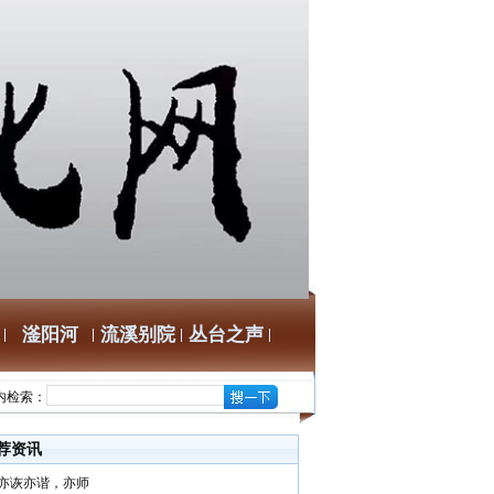
滏阳河
流溪别院
丛台之声
内检索：
荐资讯