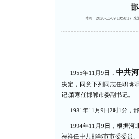
邯
时间：2020-11-09 10:58
中共河
1955
年
11
月
9
日，
决定，同意下列同志任职
:
郝
记
;
萧寒任邯郸市委副书记。
1981
年
11
月
9
日
2
时
1
分，
1994
年
11
月
9
日，根据河
禄祥任中共邯郸市市委委员、