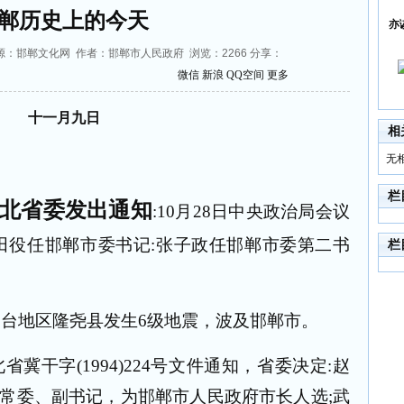
郸历史上的今天
亦
:17 来源：邯郸文化网 作者：邯郸市人民政府 浏览：
2266
分享：
微信
新浪
QQ空间
更多
十一月九日
相
无
栏
北省委发出通知
:10
月
28
日中央政治局会议
田役任邯郸市委书记
:
张子政任邯郸市委第二书
栏
邢台地区隆尧县发生
6
级地震，波及邯郸市。
北省冀干字
(1994)224
号文件通知，省委决定
:
赵
常委、副书记，为邯郸市人民政府市长人选
;
武