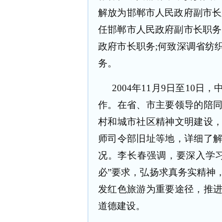
解放为邯郸市人民政府副市长
任邯郸市人民政府副市长职务
政府市长职务
;
何致深调省纺
务。
2004
年
11
月
9
日至
10
日，
作。在省、市主要领导的陪
村和城市社区精神文明建设
师司令部旧址等地，详细了
况。李长春强调，要深入学
必”要求，弘扬求真务实精神
发红色旅游为重要途径，推
道德建设。