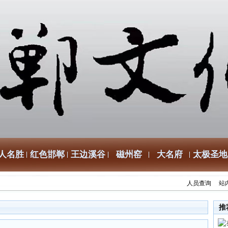
人名胜
红色邯郸
王边溪谷
磁州窑
大名府
太极圣地
人员查询
站
推