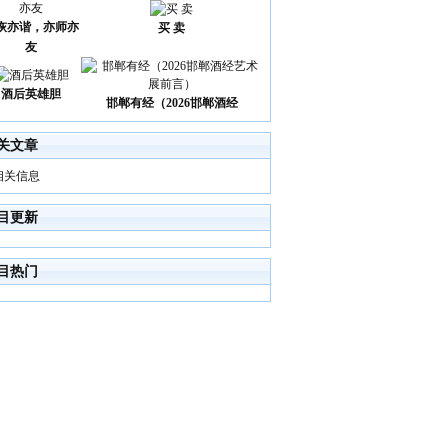
诙亦谐，亦师亦
买 卖
友
酒后英雄胆
邯郸有经（2026邯郸酒经
关文章
相关信息
目更新
目热门