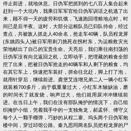
停止前进，就地休息。日伪军把抓到的七八百人集合起来
赶到一个大坑内，我乘日军军官给日伪军训话之机逃了出
来，顾不得一天的疲劳和饥饿，飞速跑回埋粮地点时，时
间已是后半夜。这时，大部分运粮队员已归队待命，经过
查点，共被敌人抓走人40余名，抢走车40辆，队员程龙屏
(东姚四头人)被日军用刺刀挑死在拐村东，为运粮救灾光
荣地献出了自己的宝贵生命。天亮后，我们乘往南扫荡的
日伪军没有向北返回之机，立即动手，把埋藏的粮食全部
挖了出来，把被日伪军抢走的40辆车和人剩下的粮食，均
在其它车上，快速把车装好，拼命往北赶，脚上打了泡，
就用针穿后，继续前进。龚堡艾连增兄弟二人一辆小红车
就装粮700多斤，由于载重量过大，小红车木轴缺油，磨
的时间长了就发烧，响声过大，他们就用尿冲冲继续前
进。在当日上午，我们在没有部队掩护的情况下，自己组
织掩护小组，凭着我手中的一支独角龙，郝孟怀、傅守义
每个人一颗手榴弹，巧妙的从程二寨、坞头两个日伪军炮
楼中间，穿过邱馆公路。秦九思同两名队员把程龙屏的尸