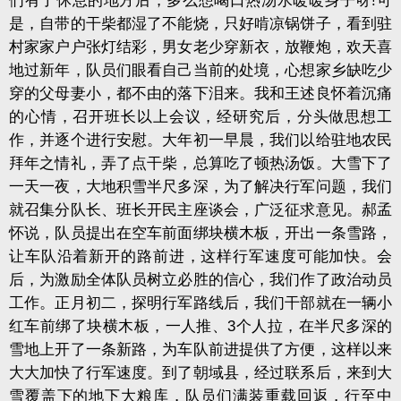
们有了休息的地方后，多么想喝口热汤水暖暖身子呀!可
是，自带的干柴都湿了不能烧，只好啃凉锅饼子，看到驻
村家家户户张灯结彩，男女老少穿新衣，放鞭炮，欢天喜
地过新年，队员们眼看自己当前的处境，心想家乡缺吃少
穿的父母妻小，都不由的落下泪来。我和王述良怀着沉痛
的心情，召开班长以上会议，经研究后，分头做思想工
作，并逐个进行安慰。大年初一早晨，我们以给驻地农民
拜年之情礼，弄了点干柴，总算吃了顿热汤饭。大雪下了
一天一夜，大地积雪半尺多深，为了解决行军问题，我们
就召集分队长、班长开民主座谈会，广泛征求意见。郝孟
怀说，队员提出在空车前面绑块横木板，开出一条雪路，
让车队沿着新开的路前进，这样行军速度可能加快。会
后，为激励全体队员树立必胜的信心，我们作了政治动员
工作。正月初二，探明行军路线后，我们干部就在一辆小
红车前绑了块横木板，一人推、3个人拉，在半尺多深的
雪地上开了一条新路，为车队前进提供了方便，这样以来
大大加快了行军速度。到了朝域县，经过联系后，来到大
雪覆盖下的地下大粮库，队员们满装重载回返，行至中