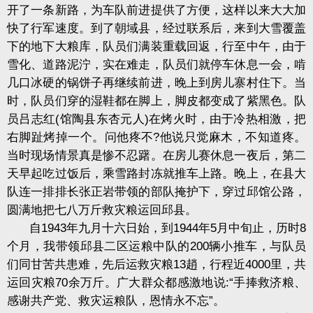
开了一条新路，为车队前进提供了方便，这样以来大大加
快了行军速度。到了朝域县，经过联系后，来到大雪覆盖
下的地下大粮库，队员们满装重载回返，行至中午，由于
雪化、道路泥泞，实在难走，队员们就停车休息一会，啃
几口冰硬的锅饼子再继续前进，晚上到房儿寨村住下。当
时，队员们穿的湿鞋都在脚上，脚皮都变成了紫黑色。队
员吕志红(馆陶县东杏元人)在烤火时，由于冷热相激，把
右脚趾烤掉一个。问他疼不?他说只觉麻木，不知道疼。
当时现场情景真是惨不忍躇。在房儿赛休息一夜后，第二
天早起吃过饭后，乘雪路封冻就推车上路。晚上，在县大
队连一排排长张正岩带领的部队掩护下，穿过邱馆公路，
圆满地把七八万斤救灾粮运回邱县。
自1943年九月十六日始，到1944年5月中旬止，历时8
个月，我带领邱县二区运粮中队的200辆小推车，与队员
们同甘苦共患难，先后运救灾粮13趙，行程近4000里，共
运回灾粮70余万斤。广大群众都感激地说:“手捧救济粮、
感谢共产党、救灾运粮队，恩情永不忘”。