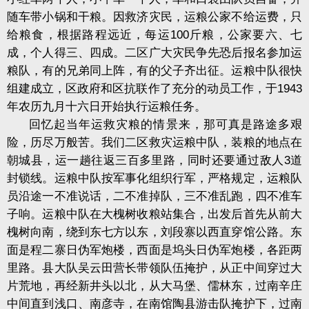
随车带小锅和干粮。因救济灾民，运粮公家不给运费，只
给粮食，根据路程远近，每运100斤粮，公家要六、七
成，个人得三、四成。二区广大灾民争先恐后报名参加运
粮队，有的兄弟同上阵，有的父子齐出征。运粮中队很快
组建成立，区政府和区抗联作了充分的动员工作，于1943
年农历九月十六日开始执行运粮任务。
回忆起当年运救灾粮的情景来，那可真是路途多艰
险，历尽万般苦。我们二区救灾运粮中队，装粮的地点在
朝城县，运一趟往返三百多里路，同时还要通过敌人3道
封锁线。运粮中队按军事化组织行军，严格规定，运粮队
员沿途一不准说话，二不准掉队，三不准乱跑，四不准车
子响。运粮中队在大槐树收粮站集合，出发后首先从前大
槐树向南，绕到东七方以东，刘段寨以西直穿馆公路。东
面是程二寨日伪军炮楼，西面是坞头日伪军炮楼，各距两
里路。县大队吴云田营长带领队伍掩护，从正中间穿过大
片荒地，再经新井头以北，从大马堡、儒林东，过南辛庄
中间直到浅口、南彦寺，在南馆陶县游击队掩护下，过南