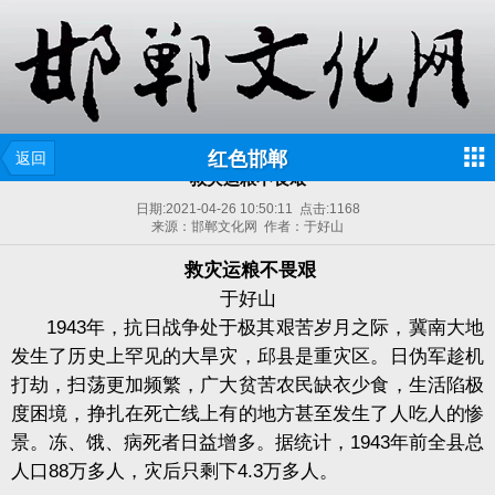
红色邯郸
返回
救灾运粮不畏艰
日期:
2021-04-26 10:50:11
点击:
1168
来源：邯郸文化网 作者：于好山
救灾运粮不畏艰
于好山
1943年，抗日战争处于极其艰苦岁月之际，冀南大地
发生了历史上罕见的大旱灾，邱县是重灾区。日伪军趁机
打劫，扫荡更加频繁，广大贫苦农民缺衣少食，生活陷极
度困境，挣扎在死亡线上有的地方甚至发生了人吃人的惨
景。冻、饿、病死者日益增多。据统计，1943年前全县总
人口88万多人，灾后只剩下4.3万多人。