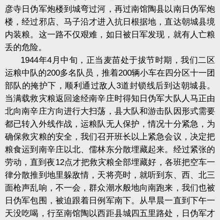
彦寺日伪军炮楼到城弯过河，再过南馆陶县以南日伪军炮
楼，经过邪店、马子沿才进入抗日根据地，直达朝城县境
内装粮。这一路不仅艰难，如日被日军发现，就有人亡粮
丢的危险。
1944年4月中旬，正当麦苗处于拔节时期，我们二区
运粮中队的200多名队员，推着200辆小车在四分区十一团
部队的掩护下，顺利通过敌人3道封锁线后到达朝城县。
当满载救灾粮返回途经南辛庄时得知日伪军大队人马正由
北向南辛庄方向进行大扫荡，县大队和游击队因形式需要
都已转入外线作战，运粮队无人保护，情况十分紧急，为
确保救灾粮的安全，我们召开班长以上紧急会议，决定把
粮食运到南辛庄以北、儒林东分散埋藏起来。经过紧张的
劳动，直到夜12点才把救灾粮全部埋藏好，各班把空车一
律分散推到地里躲敌情，天将亮时，就听到东、西、北三
面枪声乱响，不一会，群众潮水般地向南跑来，我们也被
日伪军包围，被迫跟着日例军南下。从早晨一直到下午一
天没吃喝，行至南馆陶以西距县城四五里路处，日伪军才