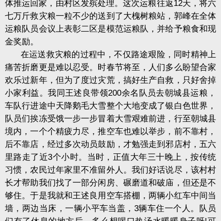
体推运回家，由村区发殡处理。这次运粮往返12天，将六
七万斤救灾粮一粒不少的送到了大槐树粮站，郭峰在全体
运粮队员会议上表彰二区是模范运粮队，并给予粮食和现
金奖励。
在运送救灾粮的过程中，不仅路途艰险，同时精神上
痛苦折磨更是难以忍受。时春节将至，人们多么盼望合家
欢乐过新年，但为了度过灾荒，搞好生产自救，只好舍掉
小家利益。我同王述良带领200余名队员去朝城县运粮，
车队行进途中天降鹅毛大雪整个大地变成了银白色世界，
队员们挨冻受饿一步一步冒着大雪艰难前进，行至朝城县
境内，一个个精疲力尽，推空车也难以举步，前不靠村，
后不靠店，经过多次动员鼓励，才勉强走到邪店村，五六
里路走了近3个小时。当时，正值大年三十晚上，按传统
习惯，农民过年家里不准留外人。我们好话说尽，该村村
长才帮助我们找了一部分闲房、碾磨道和破庙，但还是不
够住。于是我就和王述良用空车搭棚，两辆小红车中间当
墙，两边当床，一辆小平车当盖，3辆车住一个人。队员