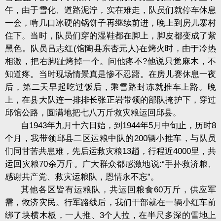
午，由于雪化、道路泥泞，实在难走，队员们就停车休息
一会，啃几口冰硬的锅饼子再继续前进，晚上到房儿寨村
住下。当时，队员们穿的湿鞋都在脚上，脚皮都变成了紫
黑色。队员吕志红(馆陶县东杏元人)在烤火时，由于冷热
相激，把右脚趾烤掉一个。问他疼不?他说只觉麻木，不
知道疼。当时现场情景真是惨不忍躇。在房儿赛休息一夜
后，第二天早起吃过饭后，乘雪路封冻就推车上路。晚
上，在县大队连一排排长张正岩带领的部队掩护下，穿过
邱馆公路，圆满地把七八万斤救灾粮运回邱县。
自1943年九月十六日始，到1944年5月中旬止，历时8
个月，我带领邱县二区运粮中队的200辆小推车，与队员
们同甘苦共患难，先后运救灾粮13趙，行程近4000里，共
运回灾粮70余万斤。广大群众都感激地说:“手捧救济粮、
感谢共产党、救灾运粮队，恩情永不忘”。
其他各区皆有运粮队，共运回粮食60万斤，供应军
需，救济灾民。行军路线后，我们干部就在一辆小红车前
绑了块横木板，一人推、3个人拉，在半尺多深的雪地上