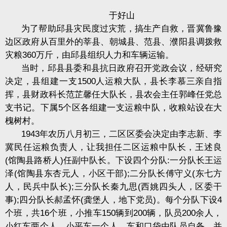
于好山
为了帮助邱县灾民度过灾荒，搞生产自救，晋冀鲁豫
边区政府从百里外的莘县、朝城县、范县、濮阳县调拨救
灾粮360万斤，由邱县组织人力和车辆运输。
当时，邱县县委和县抗日政府召开党政会议，经研究
决定，县组建一支1500人运粮大队，县长李慕三亲自指
挥，县财政科长范芷馨任大队长，县农会主任郭峰任党总
支书记。下属5个区各组建一支运粮中队，收粮站设在大
槐树村。
1943年农历八月初三，二区区委会决定由李志新、李
冀民任运粮负责人，让我担任二区运粮中队长，王述良
(馆陶县路桥人)任副中队长。下设四个分队:一分队长王运
泽(馆陶县东杏元人，小区干部);二分队长傅守义(东七方
人，民兵中队长);三分队长秦九思(西姚四头人，区委干
事);四分队长郝孟怀(龚堡人，地下党员)。每个分队下设4
个班，共16个班，小推车150辆到200辆，队员200余人，
小红车两个人，小平车一个人，车和口袋由队员自备，并