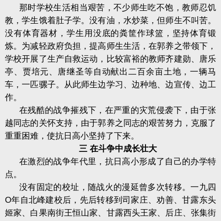
那时学校生活相当艰苦，不少师生吃不饱，教师忍饥
教，学生饿着肚子学。没有油，水炒菜，但师生不叫苦。
没有体育器材，学生用没底的粪筐作球篮，坚持体育锻
炼。为减轻政府负担，提高师生生活，在郭养之带领下，
学校开展了生产自救运动，比较富裕的教师齐建勋、唐乐
亭、贾培元、唐继圣等自动献出二百余亩土地，一辆马
车，一匹骡子。从此师生边学习、边种地、边宣传、边工
作。
在残酷的战争摧残下，在严重的灾荒侵袭下，由于张
越同志的关怀支持，由于郭养之同志的艰苦努力，克服了
重重困难，使抗日高小坚持了下来。
三 在斗争中成长壮大
在激烈的战争年代里，抗日高小形成了自己的办学特
点。
没有固定的校址，随战火的漫延曾多次转移。一九四
O
年自北峰建校后，先后转移到司家庄、劝善、甘露东头
姬家、白果南街王恒山家、甘露西头王家、后庄、张集街