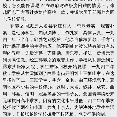
校，怎么能停课呢？”在政府财政极度困难的情况下，张
越同志千方百计拨给抗高粮、款，并派党员干部郭养之同
志住校督导。
郭养之同志是大名县郭庄村人，忠厚老实，艰苦朴
素，是七师学生，知识渊博，工作扎实，具体认真。一九
四二年下半年，郭养之到校后，他亲自催粮要款，千方百
计地保证师生的生活供应，他还到处奔波选聘有能力有名
望的教师，先后选聘：齐建勋、唐乐亭、杨法、贾培元等
到抗高任教。经过郭养之的艰苦工作，学校从劝善迁到甘
露东头姬家大院，学生陆续回校开始复课，一九四二年
秋，学校从甘露搬到了白果南街开明绅士王恒山家，在这
里招收了二、三班学生，共六十余名。由于环境恶化，冀
南地区不少县的学校停办。这时，大名、魏县、成安、曲
周、邱县、馆陶、冠县等县的干部子女、爱国青年纷纷来
元城抗日高小求学。因有的文化水平过低，四二年冬季学
校招收了两个初小班，共九十余人。为解决外地学生生活
问题，县长张越给学校拨发了救济粮，也实行供给制。