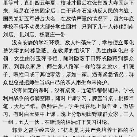
里等村，直到四五年夏，校址才最后在张集西大寺固定下
来。就是在张集固定后，由于蒋介石发动反人民的内战，
国民党新五军进占大名，在敌情严重的情况下，四六年底
学校不得不动员大部分学生回村，只剩下几十人转移到南
刘店、北刘店、杨夏庄一带。
没有安静的学习环境。敌人扫荡来了，学校便立即化
整为零的转移隐蔽。在教师的组织下，男生由李化忠带
领，女生由张玉萍带领，随时隐蔽于田野或隐藏到群众
家。到群众家后，师生象八路军一样给群众挑水、扫院
子、喂牲口或干其他零活，亲如一家。遇有紧急情况，群
众也总是把师生当成白己的亲人用生命来掩护。
没有固定的课时，没有桌凳，连笔纸都很短缺。学校
利用战争的点滴空隙，随时上课学习，膝盖当桌，棍棒当
笔，大地当纸。教师讲后，学生就在地上做作业，做练
习。有时白天集中上课，晚上分散到田野或群众家，三人
一组，五人一伙，在暗淡的棉油灯下复习讨论。
郭养之督学经常说：“抗高是为共产党培养干部的学