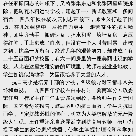
在任家振同志的带领下，又将张集东边和北张两座庙院拆
除，把砖瓦木料运到学校，建起了一排新式教室和十多间
宿舍。四八年秋在杨友云同志带领下，师生又打起了围
墙。在几次建校中，发扬自力更生，艰苦奋斗的抗大精
神，师生齐动手，搬砖运瓦，担水和泥，垛墙瓦房。肩压
得红肿，手上磨成了血泡，但没有一个人叫苦叫累。建校
之初，抗高一无所有，经过几年的艰苦努力，却建成了有
二十五亩面积的校园，有六十间房里的一座美丽壮观的学
校。从此在这座文雅安静的环境里，教师兢兢业业地教，
学生如饥似渴地学，为国家培养了大量的人才。
抗日高小是培养干部的学校，各级领导对它都非常关
怀和重视。一九四四年学校在白果村时，冀南军分区政委
宋任穷、行署主任王任重曾多次到校，并给师生作关于国
际、国内形势的报告，鼓励教师为抗日而教，学生为抗日
而学，坚定抗战必胜的信心，树立为人类求解放的无产阶
级人生观。王任重还亲自送霍延堂到抗高当教师。教师为
提高学生的政治思想觉悟，使学生掌握好理论和科学知