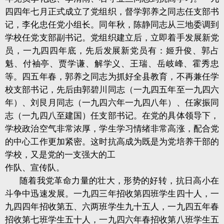
四四年七月正式成立了党组织，督学郭养之同志任支部书
记，李化忠任党小组长。同年秋，陈静同志从三地委调到
学校任党支部副书记。党组织建立后，立即着手发展新党
员，一九四四年底，先后发展新党员有：姬升俊、郭占
魁、付袖亭、贾学谦、解学义、王瑞、岳岐峰、霍秀忠
等。四五年春，郭养之同志为抓好全县教育，不再兼任学
校支部书记，先后由郭碧川同志（一九四五年至一九四六
年）、刘艮月同志（一九四六年一九四八年）、任家振同
志（一九四八至建国）任支部书记。在党的具体领导下，
学校政治空气非常浓厚，学生学习情绪非常高涨，配合党
的中心工作更加紧密。这时抗高成为既是为党培养干部的
学校，又是党的一支强大的工
作队、宣传队。
随着我党革命力量的壮大，形势的好转，抗日高小在
斗争中迅速发展。一九四三年招收第四班学生四十人，一
九四四年招收第五、六两班学生九十五人，一九四五年春
招收第七班学生五十人，一九四六年春招收第八班学生五