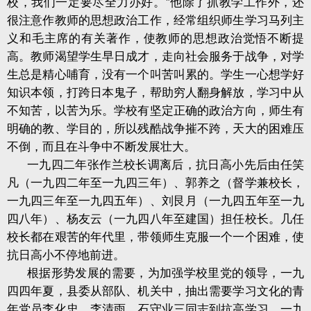
校，我们一定要尽全力办好。”他除了抓教学工作外，还
很注意作教师的思想政治工作，经常组织师生学习马列主
义和毛主席的有关著作，使教师的思想政治觉悟不断提
高。教师渴望学生早日成才，走向社会服务于战争，对学
生总是精心哺育，没有一个叫苦叫累的。学生一心想学好
知识本领，打跨日本鬼子，帮助穷人翻身解放，学习中从
不知苦，以苦为乐。学校有坚定正确的政治方向，师生有
明确的教、学目的，所以残酷战争摧不跨，天大的困难压
不倒，而且在斗争中不断发展壮大。
一九四二年张作兰校长调离后，抗日高小先后由任笑
凡（一九四二年至一九四三年）、郭养之（督学兼校长，
一九四三年至一九四五年）、刘艮月（一九四五年至一九
四八年）、杨友云（一九四八年至建国）担任校长。几任
校长都在艰苦的年代里，带领师生克服一个一个困难，使
抗日高小不停地前进。
根据形势发展的需要，为加强学校里党的领导，一九
四四年夏，县委从部队、机关中，抽出需要学习文化的青
年党员李化忠、李清雨、石守业三同志到抗高学习。一九