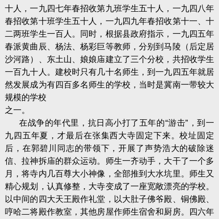
十人，一九四七年春招收第九班学生五十人，一九四八年
春招收第十班学生五十人，一九四九年春招收第十一、十
二两班学生一百人。同时，根据县政府指示，一九四五年
春派黄曲辰、杨法、杨彩巨等教师，分别到马陵（后定居
沙河路）、东土山、娘娘庙建立了三个分校，共招收学生
一百九十人。建校时只有几十名师生，到一九四五年就居
然发展成为有四百多名师生的学校，当时是冀南一带较大
规模的学校
之一。
在战争的年代里，抗日高小打了五年的“游击”，到一
九四五年夏，才最后在张集西大寺固定下来。校址固定
后，在郭碧川同志的带领下，开展了声势浩大的破除迷
信、拉神拆庙的群众运动。师生一齐动手，大干了一个多
月，将寺内几百尊大小神像，全部推到大水坑里。师生又
精心规划，认真修整，大寺变成了一座宽敞漂亮的学校。
以中间的四大天王殿作礼堂，以大肚子佛爷殿、铜佛殿、
哼哈二将殿作教室，其他房屋作师生宿舍和厨房。四六年