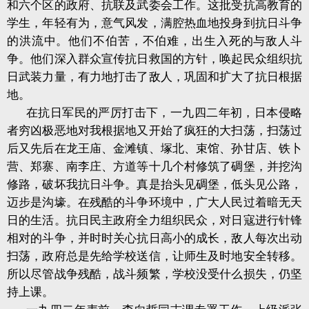
和六个区的政府、抗联及武委会工作。这批受抗高教育的
学生，年轻有为，意气风发，满腔热血地投身到抗日斗争
的洪流中。他们不伯苦，不伯难，出生入死的与敌人斗
争。他们深入群众宣传抗日救国的方针，唤起民众组织抗
日武装力量，有力地打击了敌人，巩固和扩大了抗日根据
地。
在抗日军民的严厉打击下，一九四二年初，日本侵略
者穷凶极恶地对我根据地又开始了疯狂的大扫荡，扫荡过
后又先后在龙王庙、金滩镇、塚北、束馆、孙甘店、铁卜
营、郑寨、南李庄、方道等十几个村修筑了碉堡，并挖沟
修路，破坏我抗日斗争。真是抬头见碉堡，低头见公路，
迈步是沟壕。在残酷的斗争环境中，广大人民过着暗无天
日的生活。抗日民主政府全力组织民众，对日寇进行针锋
相对的斗争，并时时关心抗日高小的成长，敌人每次出动
扫荡，政府总是先给学校送信，让师生及时地安全转移。
所以尽管战争残酷，战斗频繁，学校没受什么损失，仍坚
持上课。