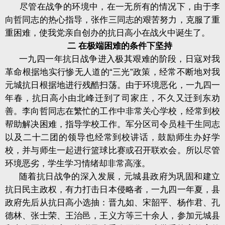
尽管在战争的环境中，在一无所有的情况下，由于李
向哲同志的热心指导，张作三同志的艰苦努力，克服了重
重困难，使我党亲自创办的抗日高小在战火中诞生了。
二 在极端困难的条件下坚持
一九四一年抗日战争进入极其艰难的阶段，日寇对我
革命根据地实行惨无人道的“三光”政策，经常不断地对我
元城抗日根据地进行残酷扫荡。由于环境恶化，一九四一
年春，抗日高小由北峰迁到了司家庄，不久又迁到东劝
善。李向哲同志在繁忙的工作中非常关心学校，经常到校
帮助解决困难，指导学校工作。军分区司令员桂干生同志
以及二十二团的领导也经常到校讲话，鼓励师生办好学
校，并与师生一起进行篮球比赛或召开联欢会。所以尽管
环境恶劣，学生学习情绪却非常高涨。
随着抗日战争的深入发展，元城县政府为巩固和建立
抗日民主政权，有力打击日本侵略者，一九四一年夏，县
政府先后从抗日高小选抽：晋九如、宋韶平、杨作君、孔
德林、张士荣、王治邑，王义方等三十余人，参加元城县