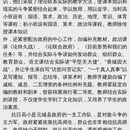
识，他们采取了理论联系实际的教学方法，使课本知识和
现实的斗争紧密结合起来，学以致用，用以促学。当时高
小班设有：国语、算术、政治、历史、地理、常识、体育
等课程；初小班设有国语、算术、政治等课程。教师除传
授课本知识
外，还紧密配合政府的中心工作，自编补充教材。政治课
讲《论持久战》、《论联合政府》、《目前形势和我们的
任务》等，并结合实际斗争讲如何发动群众、组织群众、
教育群众。语文课结合实际讲“平型关大捷”、“香城固大
战”，并让学生亲自写“访贫问苦记实”、“一个真人真事”以
及写通知、报导、总结等。讲算术时，教师齐建勋自编了
减租、减息、二五增资的各种比例补充题。教师霍延堂自
编的教材和剧本，曾获得冀南行署二等奖。教师结合实际
的讲授，不仅使学生学到了文化知识，又培养了学生的政
治素质。
抗日高小是元城县政府的一支工作队，是对敌斗争的
主力军。政府紧紧依靠抗高师生，群众也非常相信抗高师
生。政府缺少干部时，就从抗高中抽，遇有艰难的工作，