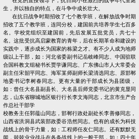
在党的直按领导下，抗日高小在激烈的战争年代里诞
生，并以独自的特点，在斗争中成长壮大。
在抗日战争时期招收了七个教学班，在解放战争时期
招收了五个教学班，连同分校，建国前共培养学生七百多
名。学校党组织至建国前，先后发展五批党员，共七十
名。这批受抗高启蒙教育的青年，后在长期革命和建设的
实践中，逐步成长为国家的栋梁之才。有不少人成为地师
级以上干部，如：河北省委副书记岳岐峰同志、中国驻联
合国科教文组秘书长贾学谦同志、广东佛山市人大常委会
副主任宋韶平同志、海军某师副师长梁清选同志、原邯郸
地委书记李树春同志。更有大量的干部成长为县团级，
如：曾任大名县副县长、大名县后师党委书记的黄克显同
志，山东省聊城地区银行行长李文海同志，北京市生产合
作总社干部学
校教务主任郭蕴山同志，邯郸行政处副处长李善修同志，
山西省洪洞县武装部政委谷浩然同志。也有的成长为科技
战线上的骨干力量，如：工程师任友仁同志。还有默默无
闻，兢兢业业战斗在各条战线上的一般干部，如：四十年