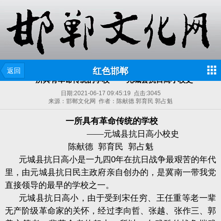
红色邯郸
返回
一所具有革命传统的学校 ——元城县抗日高小校史
日期:
2021-06-17 09:45:19
点击:
3045
来源：邯郸文化网 作者：陈献德 郭育民 郭占魁
一所具有革命传统的学校
——元城县抗日高小校史
陈献德
郭育民
郭占魁
元城县抗日高小是一九四
0
年在抗日战争最艰苦的年代
里，由元城县抗日民主政府亲自创办的，是冀南一带我党
直接领导的最早的学校之一。
元城县抗日高小，由于受到宋任穷、王任重等老一辈
无产阶级革命家的关怀，经过李向哲、张越、张作三、郭