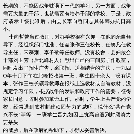
长期的，不能因战争耽误下一代的学习，另一方面，战争
需要大量的干部，也就需要有培养干部的学校。于是，政
府请示上级批准后，由县长李向哲同志具体筹办抗日高
小。
李向哲曾当过教师，对办学校很有兴趣。在他的亲自领
导下，经组织部门批准，任命张作三任校长，任笑凡任教
导主任，宋慕雍、李子敬等任教师。没有校舍，县妇救会
干部刘玉芳（后北峰村人）献出自己的三间房子作教室，
同时发出了招生广告，采取招、送相结合的方法，一九四
O
年十月下旬在北峰招收第一班，学生四十余人。没有课
本，张作三校长领导教师在报纸上选教材或自编教材，没
规定学习年限，根据战争的发展和政府工作的需要，征得
家长同意，随时参加革命工作。那时，学生上共产党的学
校，经常遭到农村封建顽固势力的威吓，说什么“共产党
兴不长”等等。一班学生晋九如因上抗高曾遭到封顽势力
要杀头
的威胁，后在政府的帮助下，才得以妥善解决。