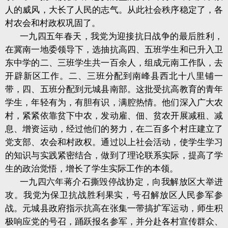
人的威风，大长了人民的志气。从此社会秩序稳定了，各
村农会和村政权巩固了。
一九四五年春天，我党为迎接抗日战争的最后胜利，
在冀南一地委领导下，选抽抗高四、五班学生和已升入卫
东中学的二、三班学生共一百余人，组成元南工作队，去
开辟新区工作。二、三班分配到南峰县西北十八里铺一
带，四、五班分配到元城县南部。这批受抗高教育的青年
学生，年轻有为，有胆有识，满腔热情。他们深入广大农
村，紧紧依靠贫下中农，发动雇、佃、贫农开展减租、减
息、增资运动，经过他们的努力，在二百多个村庄建立了
党支部、农会和村政权。通过以上社会活动，使学生学习
的知识与实践紧密结合，做到了理论联系实际，提高了学
生的政治觉悟，增长了学生实际工作的本领。
一九四六年蒋介石撕毁停战协定，向我解放区大举进
攻。我党为保卫抗战胜利果实，号召解放区人民参军参
战。元城县政府指示抗高在张集一带搞扩军运动，师生积
极响应党的号召，踊跃报名参军，并分赴各村宣传群众、