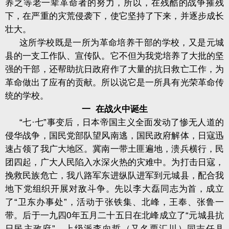
养之等老一辈革命者的努力，所以，在残酷的战争摧残
下，在严重的灾荒侵袭下，使它坚持了下来，并逐步成长
壮大。
这所学校既是一所为革命培养干部的学校，又是元城
县的一支工作队、宣传队。它不但为我党培养了大批的坚
强的干部，还帮助抗日政府作了大量的抗日救亡工作，为
革命做出了应有的贡献。所以说它是一所具有光荣革命传
统的学校。
一
在战火中诞生
“七·七”事变后，日本帝国主义全面发动了惨无人道的
侵华战争，国民党部队望风南逃，国民政府解体，日寇迅
速占领了我广大地区。冀南一带土匪遍地，溃兵横行，民
团四起，广大人民陷入水深火热的灾难中。为打击日寇，
挽救民族危亡，我八路军东进纵队进军到元城县，配合我
地下党组织开展对敌斗争。先以李大磊同志为首，成立
了“卫东办事处”，活动于张铁集、北峰，王奉、张鲁一
带。后于一九四
0
年五月二十五日在北峰成立了“元城县抗
日民主政府”，上级派李向哲（又名栗汇川）同志任县