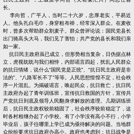
长。
李向哲，广平人，当时二十六岁，忠厚老实，平易近
人。他头扎白毛巾，身穿粗布褂，经常深入群众。在麦收
时，曾多次帮助群众割麦子。群众曾评论说：国民党县长
出门骑高头大马，我们见了害怕；共产党的县长和我们亲
如一家。
抗日民主政府虽已成立，但形势相当复杂，日伪据点林
立，虎视眈眈与我们相恃，内部谣言四起，扰乱人民群众
的抗日情绪，说什么“国民党是正统”、“抗日民主政府是非
法的”、“八路军长不了”等等。人民思想惶惶不定，社会秩
序一片混乱。为揭破谣言，唤起民众，抗日救亡，抗日民
主政府办起了青年训练班，宣传抗日救国的方针，宣传共
产党抗日到底及领导人民翻身求解放的道理。几期训练班
后，抗日民主政权较前稳固了，社会秩序较前稳定了，这
时各村相继办起了小学校。有了小学没有高小不行，小学
毕业后，孩子往哪里上学已成为亟待解决的问题。当地群
众纷纷要求抗日政府办高小。政府也考虑到：抗日战争是