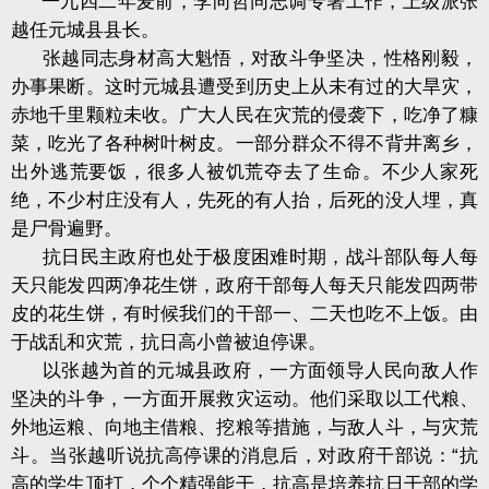
一九四二年麦前，李向哲同志调专署工作，上级派张
越任元城县县长。
张越同志身材高大魁悟，对敌斗争坚决，性格刚毅，
办事果断。这时元城县遭受到历史上从未有过的大旱灾，
赤地千里颗粒未收。广大人民在灾荒的侵袭下，吃净了糠
菜，吃光了各种树叶树皮。一部分群众不得不背井离乡，
出外逃荒要饭，很多人被饥荒夺去了生命。不少人家死
绝，不少村庄没有人，先死的有人抬，后死的没人埋，真
是尸骨遍野。
抗日民主政府也处于极度困难时期，战斗部队每人每
天只能发四两净花生饼，政府干部每人每天只能发四两带
皮的花生饼，有时候我们的干部一、二天也吃不上饭。由
于战乱和灾荒，抗日高小曾被迫停课。
以张越为首的元城县政府，一方面领导人民向敌人作
坚决的斗争，一方面开展救灾运动。他们采取以工代粮、
外地运粮、向地主借粮、挖粮等措施，与敌人斗，与灾荒
斗。当张越听说抗高停课的消息后，对政府干部说：“抗
高的学生顶打，个个精强能干，抗高是培养抗日干部的学