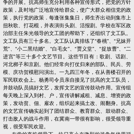
争的开展。抗高师生充分利用各种宣传形式，把党的方针
政策，及时地广泛地宣传给群众，使广大群众相信党的政
策，执行党的政策．每逢张集集日，师生齐出动到集市上
扭秋歌、打花棍，并表演街头剧、活报剧。学校在军区政
治部主任朱光领导的文工团的帮助下，还组织了文工队。
文工队员有三十多名。文工队认真排练了“春桃”、“兄妹开
荒”、“小二黑结婚”、“白毛女”、“贾义堂”、“捉放曹”、“二
进宫”等三十多个文艺节目。这些节目有：歌剧、话剧、
河北梆子和京剧。他们经常向打仗归来的部队、民兵、劳
模、庆功贺模慰问演出。一九四三年冬，在从善楼召开的
军民联欢会上。杨勇司令员亲自接见了抗高的文工队员，
并鼓动队员搞好文艺，发挥文艺的宣传鼓动作用。宣传组
每天晚上深入到村、户，宣传讲解减租、减息、增资的政
策，发动贫、佃、雇农，组织起来搞土改、闹翻身。抗高
的文艺宣传确实起到了团结群众、教育群众、鼓动群众、
打击敌人的战斗作用，在冀南一带很有影响，很受领导重
视，很受军民欢迎。