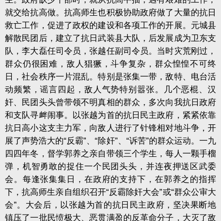
就交给抗高做。抗高师生也积极协助政府做了大量的抗日
救亡工作，促进了政权的建设和各项工作的开展。元城县
解散民团后，建立了抗日武装县大队，后发展成为卫东支
队，李大磊任司令员，张越任副司令员。当时灾荒刚过，
群众仍很困难，敌人猖獗，斗争复杂，群众惶惶不可终
日，社会秩序一片混乱。特别是张集一带，敌特、电台活
动频繁，谣言四起，敌人气势特别嚣张。几个恶棍、汉
奸、民团头头曾带领不明真相的群众，多次向我抗日政府
和支队寻衅闹事。以张越为首的抗日民主政府，紧紧依靠
抗日高小这支主力军，向敌人进行了针锋相对地斗争，开
展了声势浩大的“反霸”、“除奸”、“诉苦”的群众运动。一九
四四年冬，督学郭养之亲自带领三个学生，每人一颗手榴
弹，机智勇敢的捉住一个民团头头，并连夜押送区武委
会。每逢张集集日，在政府的支持下，在郭养之的指挥
下，抗高师生亲自组织召开“反霸除奸大会”或“群众公审大
会”。大会后，以张越为首的抗日民主政府，坚决果断地
镇压了一批民愤极大、恶贯满盈的反革命分子，大灭了敌