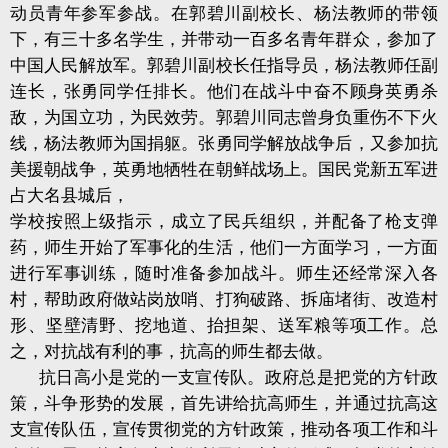
动员青年参军参战。在郭碧川副校长、杨法教师的带领
下，有三十多名学生，并带动一百多名青年群众，参加了
中国人民解放军。郭碧川副校长任指导员，杨法教师任副
连长，张勇同学任排长。他们在战斗中奋不顾身英勇杀
敌，为国立功，为民效劳。郭碧川同志曾身负重伤不下火
线，杨法教师为国捐躯。张勇同学解放战争后，又参加抗
美援朝战争，英勇地牺牲在朝鲜战场上。国民党新五军进
占大名县城后，
学校按照上级指示，成立了民兵组织，并配备了枪支弹
药，师生开始了军事化的生活，他们一方面学习，一方面
进行军事训练，随时准备参加战斗。师生还经常深入各
村，帮助政府做站岗放哨、打狗破路、拆庙堵街、改造村
形、坚壁清野、挖地道、抬担架、送军粮等项工作。总
之，对抗战有利的事，抗高的师生都去做。
抗日高小是党的一支宣传队。政府总是把党的方针政
策，斗争形势的发展，首先讲给抗高师生，并通过抗高这
支宣传队伍，宣传贯彻党的方针政策，推动各项工作和斗