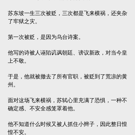
苏东坡一生三次被贬，三次都是飞来横祸，还夹杂
了牢狱之灾。
第一次被贬，是因为
乌台诗案
。
他写的诗被人诬陷讥讽朝廷、谤议新政，对当今皇
上不敬。
于是，他就被撤去了所有官职，被贬到了荒凉的黄
州。
面对这场飞来横祸，苏轼心里充满了恐惧，一种不
确定感、不安全感笼罩着他。
他不知道什么时候又被人抓住小辫子，因此整日惶
惶不安。