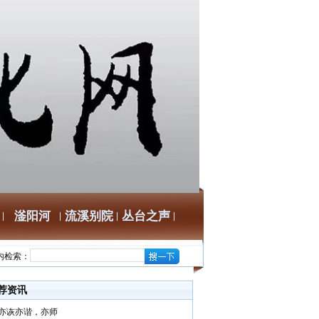
滏阳河
流溪别院
丛台之声
内检索：
荐资讯