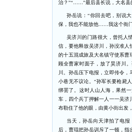
治？”“……”最后县长说，大名县
孙岳说：“你回去吧，别说
保，我也不能放他……我这个衙
吴济川的门路很大，曾托人
信，要他释放吴济川，孙没准人
的十五混成旅及大名镇守使系曹
顾全曹家时面子，放了昊济川。
川。孙岳压下电报，立即传令，
小巷无不议论。“孙军长要枪毙
绑罢了。这时人山人海，果然一
车，四个兵丁押解一人一一吴济
布勒住了他的眼，由黄小街出发
当天，孙岳向天津拍了电报
后，曹琨把孙岳训斥了一顿，指