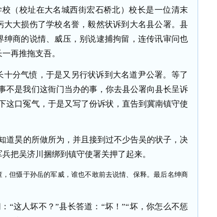
学校（校址在大名城西街宏石桥北）校长是一位清末
污大大损伤了学校名誉，毅然状诉到大名县公署。县
界绅商的说情、威压，别说逮捕拘留，连传讯审问也
长一再推拖支吾。
长十分气愤，于是又另行状诉到大名道尹公署。等了
这事不是我们这衙门当办的事，你去县公署向县长呈诉
不下这口冤气，于是又写了份诉状，直告到冀南镇守使
知道昊的所做所为，并且接到过不少告吴的状子，决
军兵把吴济川捆绑到镇守使署关押了起来。
董，但慑于孙岳的军威，谁也不敢前去说情、保释。最后名绅商
。
：“这人坏不？”县长答道：“坏！”“坏，你怎么不惩