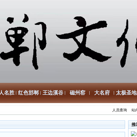
人名胜
红色邯郸
王边溪谷
磁州窑
大名府
太极圣地
人员查询
站
推