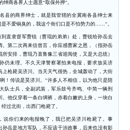
的绅商各界人士愿意“取保外押”。
大名县的商界绅士，就是我管辖的全冀南各县绅士来
门是不爱铜臭的，我这个衙们口是不怕势力的……”。
情到直隶督军曹锐（曹琨的弟弟）处，曹锐给孙岳去
情。第二次再来信曾言，你应感曹家之恩，（指孙岳
琨所安排，曹琨乃直鲁豫三省巡阅使，又是大总统）
孙仍未理。不久天津警察署拍来电报，要求放吴济
马上枪毙吴济川。当天天气很热，全城轰动了，大街
人咧！传说是昊济川。”许多人不相信，以为他只是陪
大队士兵，全副武装，军乐鼓号齐鸣、中简一辆刑
川。他仅穿着一条白绸裤，赤着白嫩的上身，一块白
，经过北街，出西门枪毙了。
，说你们来的电报晚了，我已把吴济川枪毙了。事
出孙岳是地方军队，不应该干涉政事，后来也没有影