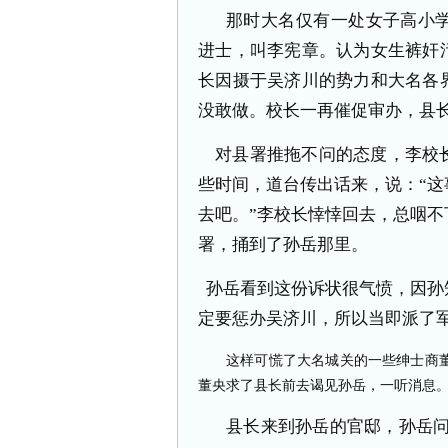
那时大名仅有一处女子高小
进士，叫李宪章。认为女生裤奸
长因摄于吴济川的势力和大名各
没敢做。校长一再催促审办，县
对县署推拖不问的态度，李校
些时间，道台传出话来，说：“
去吧。”李校长悻悻回去，总咽
署，捅到了孙岳那里。
孙岳看到这份诉状很气愤，因孙
定要惩办吴济川，所以当即派了
这样可慌了大名城关的一些绅士商
董央求了县长前去谒见孙岳，一听消息
县长来到孙岳的官邸，孙岳问