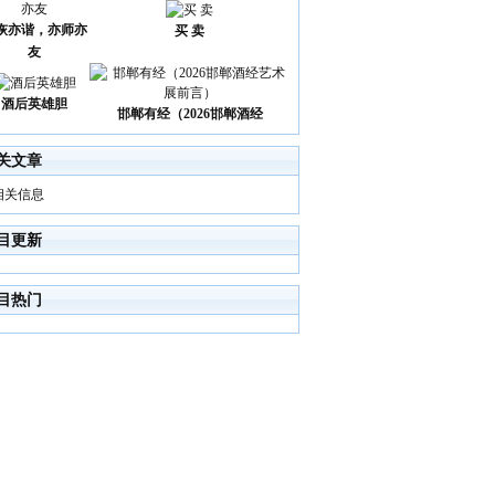
诙亦谐，亦师亦
买 卖
友
酒后英雄胆
邯郸有经（2026邯郸酒经
关文章
相关信息
目更新
目热门