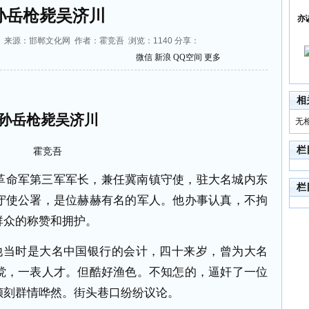
孙岳枪毙吴济川
亦
32:45 来源：邯郸文化网 作者：霍竞吾 浏览：
1140
分享：
微信
新浪
QQ空间
更多
相
孙岳枪毙吴济川
无
栏
霍竞吾
革命军第三军军长，兼任冀南镇守使，驻大名城内东
栏
守使公署，是位赫赫有名的军人。他办事认真，不拘
群众的称赞和拥护。
他当时是大名中国银行的会计，四十来岁，曾为大名
傥，一表人才。但酷好渔色。不知怎的，逼奸了一位
倾刻群情哗然。街头巷口纷纷议论。