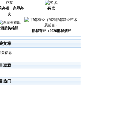
诙亦谐，亦师亦
买 卖
友
酒后英雄胆
邯郸有经（2026邯郸酒经
关文章
相关信息
目更新
目热门