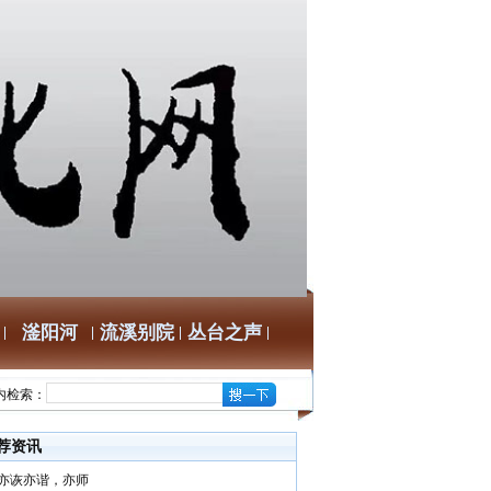
滏阳河
流溪别院
丛台之声
内检索：
荐资讯