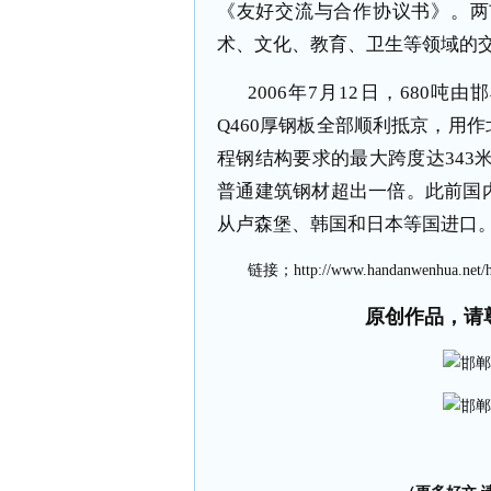
《友好交流与合作协议书》。两
术、文化、教育、卫生等领域的
2006
年
7
月
12
日，
680
吨由邯
Q460
厚钢板全部顺利抵京，用作
程钢结构要求的最大跨度达
343
普通建筑钢材超出一倍。此前国
从卢森堡、韩国和日本等国进口
链接；
http://www.handanwenhua.net/
原创作品，请