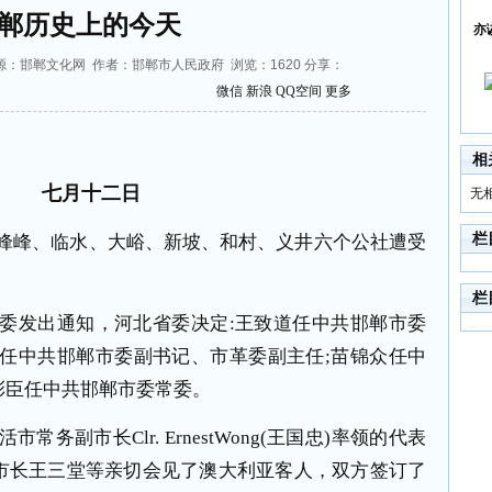
郸历史上的今天
亦
:04 来源：邯郸文化网 作者：邯郸市人民政府 浏览：
1620
分享：
微信
新浪
QQ空间
更多
相
七月十二日
无
栏
峰峰、临水、大峪、新坡、和村、义井六个公社遭受
栏
委发出通知，河北省委决定
:
王致道任中共邯郸市委
任中共邯郸市委副书记、市革委副主任
;
苗锦众任中
彩臣任中共邯郸市委常委。
活市常务副市长
Clr. ErnestWong(
王国忠
)
率领的代表
市长王三堂等亲切会见了澳大利亚客人，双方签订了