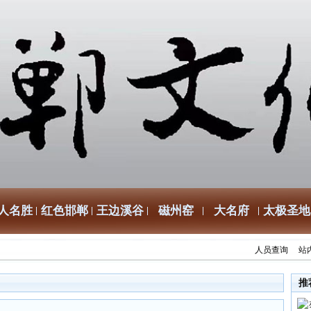
人名胜
红色邯郸
王边溪谷
磁州窑
大名府
太极圣地
人员查询
站
推