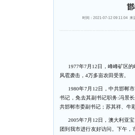
邯
时间：2021-07-12 09:11
1977
年
7
月
12
日，峰峰矿区的
风雹袭击，
4
万多亩农田受害。
1980
年
7
月
12
日，中共邯郸市
书记，免去其副书记职务
:
冯景长
共邯郸市委副书记；苏其祥、牛
2005
年
7
月
12
日，澳大利亚宝
团到我市进行友好访问。下午，