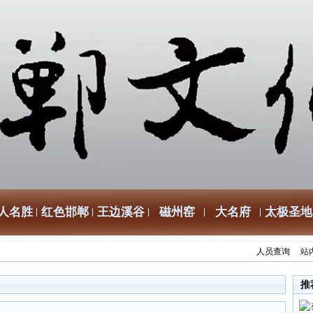
人名胜
红色邯郸
王边溪谷
磁州窑
大名府
太极圣地
人员查询
站
推