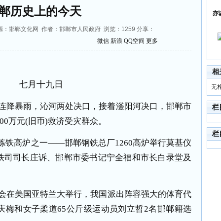
郸历史上的今天
亦
:14 来源：邯郸文化网 作者：邯郸市人民政府 浏览：
1259
分享：
微信
新浪
QQ空间
更多
相
七月十九日
无
连降暴雨，沁河两处决口，接着滏阳河决口，邯郸市
栏
00
万元
(
旧币
)
救济受灾群众。
栏
炼铁高炉之一
——
邯郸钢铁总厂
1260
高炉举行莫基仪
铁司司长庄诉、邯郸市委书记宁全福和市长白录堂及
会在美国亚特兰大举行，我国派出阵容强大的体育代
庆梅和女子柔道
65
公斤级运动员刘立哲
2
名邯郸籍选