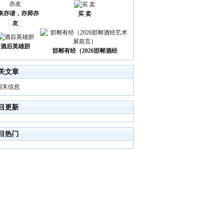
诙亦谐，亦师亦
买 卖
友
酒后英雄胆
邯郸有经（2026邯郸酒经
关文章
相关信息
目更新
目热门