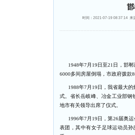
邯
时间：2021-07-19 08:37
1948
年
7
月
19
日至
21
日，邯郸
6000
多间房屋倒塌，市政府拨款
8
1988
年
7
月
19
日，我省最大的
式。省长岳岐峰、冶金工业部钢
地市有关领导出席了仪式。
1996
年
7
月
19
日，第
26
届奥运
表团，其中有女子足球运动员孙