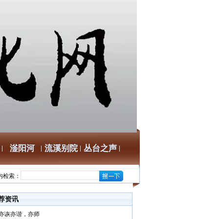
滏阳河
流溪别院
丛台之声
内检索：
荐资讯