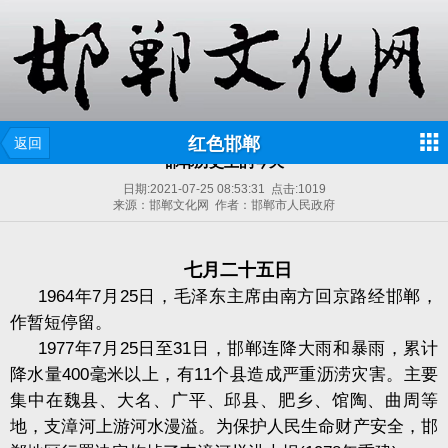
红色邯郸
返回
邯郸历史上的今天
日期:
2021-07-25 08:53:31
点击:
1019
来源：邯郸文化网 作者：邯郸市人民政府
七月二十五日
1964
年
7
月
25
日，毛泽东主席由南方回京路经邯郸，
作暂短停留。
1977
年
7
月
25
日至
31
日，邯郸连降大雨和暴雨，累计
降水量
400
毫米以上，有
11
个县造成严重沥涝灾害。主要
集中在魏县、大名、广平、邱县、肥乡、馆陶、曲周等
地，支漳河上游河水漫溢。为保护人民生命财产安全，邯