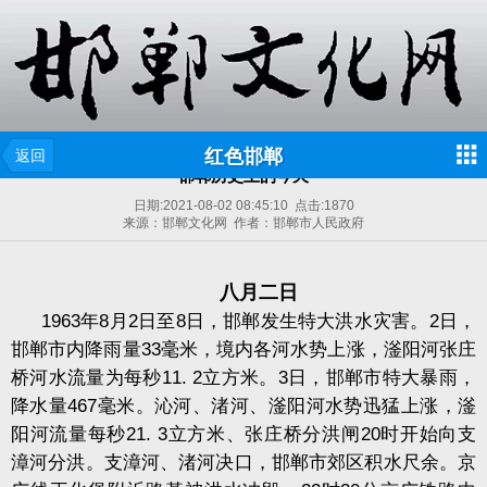
红色邯郸
返回
邯郸历史上的今天
日期:
2021-08-02 08:45:10
点击:
1870
来源：邯郸文化网 作者：邯郸市人民政府
八月二日
1963
年
8
月
2
日至
8
日，邯郸发生特大洪水灾害。
2
日，
邯郸市内降雨量
33
毫米，境内各河水势上涨，滏阳河张庄
桥河水流量为每秒
11. 2
立方米。
3
日，邯郸市特大暴雨，
降水量
467
毫米。沁河、渚河、滏阳河水势迅猛上涨，滏
阳河流量每秒
21. 3
立方米、张庄桥分洪闸
20
时开始向支
漳河分洪。支漳河、渚河决口，邯郸市郊区积水尺余。京