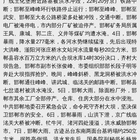
广线王化堡附近路基被洪水冲毁，
22
时
20
分京广铁路中
断；邯郸至峰峰环行铁路停止运行；邯郸至峰峰、邯郸至
武安、邯郸至大名公路桥梁多处被冲毁，交通中断。邯郸
电厂被淹停电，市内部分厂矿被迫停产。邯郸矿务局所属
王凤、康城、郭二庄、义井等煤矿均遭水淹。
4
日，邯郸
暴雨，降水量
277
毫米，各河水势继续猛涨，先后出现特
大洪峰。滏阳河张庄桥水文站河水流量每秒
20
立方米。邯
郸县容水百万立方米的八合坝水库
14
时
30
分决口，齐村大
坝告急。邯郸市副市长张俊峰、市委组织部部长段子明等
奔赴大坝指挥抢护。晩间，峰峰斜桥、黑龙洞桥被洪水冲
断。邯郸通往峰峰、讲武城、临洺关的邮路中断。邯郸县
七岔道村被洪水淹没。
5
日，邯郸大雨。除面粉厂外，邯
郸市其余工厂全部停产。仓库、住房大部分在水中浸泡。
中共邯郸地委召开紧急会议，命令死守齐村大坝，坚决保
卫邯郸市的安全。
6
日，邯郸暴雨，山洪下泄，京广线临
洺关大桥被冲断。牤牛河、渚河四处漫溢，洪水威胁邯郸
市。
7
日，邯郸大雨。古迹丛台东南两面台基坍塌约
250
立
方米，据胜亭倒塌。洪水发生后，国务院副秘书长杨放