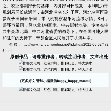
之、农业部副部长何基沣、内务部司长熊复、水利电力部
规划局局长成润等，由河北省省长刘子厚、河北省军区副
参谋长田同春陪同，乘飞机视察滏阳河流域水情。
8
日，
邯郸市暴雨，降水量
144
毫米。中共邯郸地委、专署在中
共中央华北局、中共河北省委的领导下，在全国各地人民
和驻军的支持下，带领全区人民展开了抗洪斗争。
链接；
http://www.handanwenhua.net/hdwhua/2021-08-02/472
5.html
原创作品，请尊重作者，转载注明作者、文章出处
（更多好文 请加小编微信happy_happy_maomi）