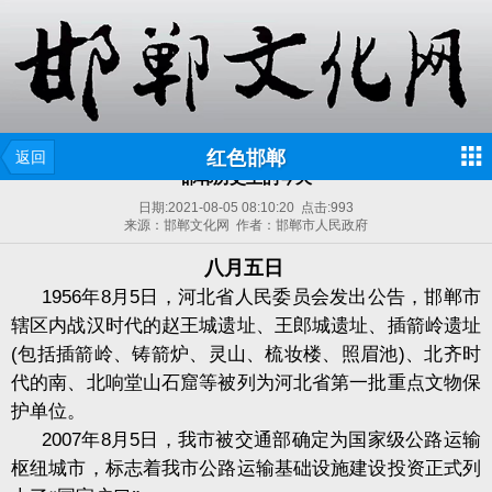
红色邯郸
返回
邯郸历史上的今天
日期:
2021-08-05 08:10:20
点击:
993
来源：邯郸文化网 作者：邯郸市人民政府
八月五日
1956
年
8
月
5
日，河北省人民委员会发出公告，邯郸市
辖区内战汉时代的赵王城遗址、王郎城遗址、插箭岭遗址
(
包括插箭岭、铸箭炉、灵山、梳妆楼、照眉池
)
、北齐时
代的南、北响堂山石窟等被列为河北省第一批重点文物保
护单位。
2007
年
8
月
5
日，我市被交通部确定为国家级公路运输
枢纽城市，标志着我市公路运输基础设施建设投资正式列