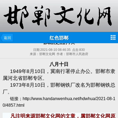
红色邯郸
返回
邯郸历史上的今天
日期:
2021-08-10 08:46:35
点击:
830
来源：邯郸文化网 作者：邯郸市人民政府
八月十日
1949
年
8
月
10
日，冀南行署停止办公。邯郸市隶
属河北省邯郸专区
。
1973
年
8
月
10
日，邯郸钢铁厂改名为邯郸钢铁总
厂
。
链接；
http://www.handanwenhua.net/hdwhua/2021-08-1
0/4857.html
凡注明来源邯郸文化网的文章，属邯郸文化网原