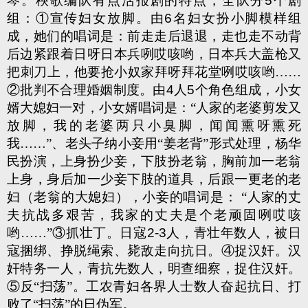
琴。秧歌编队有点活报剧的特点，全队分
5
个剧
组：①宣传妇女放脚。由
6
名妇女扮小脚模样组
成，她们的唱词是：前走走后退退，走也走不动背
后边紧跟着日呀日本兵咧哎咳哟，日本兵大盖枪又
把刺刀上，他要抢小奴家拜呀拜花堂咧哎咳哟……
②批判不合理婚姻制度。由
4
人
5
个角色组成，小女
婿大媳妇一对，小女婿唱词是：“人家的老婆剪发又
放脚，我的老婆两只小臭脚，闻闻熏呀熏死
我……”、老头子纳小妾用“姜老背”形式处理，杨华
民扮演，上身扮少妾，下肢扮老翁，胸前加一老翁
上身，身后加一少妾下肢的道具，后跟一更老的老
妇（老翁的大媳妇），小妾的唱词是： “人家的丈
夫抗战多艰苦，我家的丈夫是个老顽固咧哎咳
哟……”③抓壮丁。日寇
2-3
人，青壮年数人，被日
寇捆绑、挣脱绳索、毙敌走向抗日。④捉汉奸。汉
奸特务一人，青抗先数人，明查细察，捉住汉奸。
⑤反“扫荡”。工农青妇各界人士数人奋起抗日、打
败了“扫荡”的日伪军。