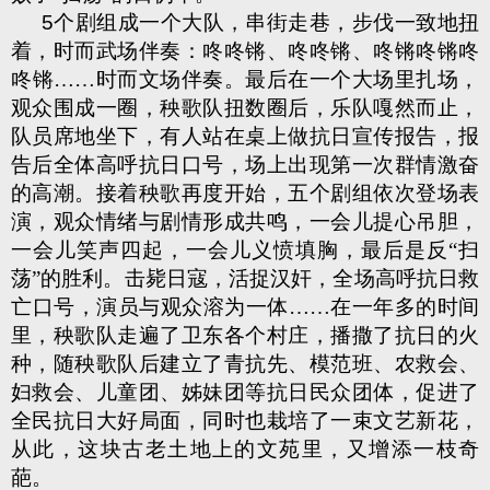
5
个剧组成一个大队，串街走巷，步伐一致地扭
着，时而武场伴奏：咚咚锵、咚咚锵、咚锵咚锵咚
咚锵……时而文场伴奏。最后在一个大场里扎场，
观众围成一圈，秧歌队扭数圈后，乐队嘎然而止，
队员席地坐下，有人站在桌上做抗日宣传报告，报
告后全体高呼抗日口号，场上出现第一次群情激奋
的高潮。接着秧歌再度开始，五个剧组依次登场表
演，观众情绪与剧情形成共鸣，一会儿提心吊胆，
一会儿笑声四起，一会儿义愤填胸，最后是反“扫
荡”的胜利。击毙日寇，活捉汉奸，全场高呼抗日救
亡口号，演员与观众溶为一体……在一年多的时间
里，秧歌队走遍了卫东各个村庄，播撒了抗日的火
种，随秧歌队后建立了青抗先、模范班、农救会、
妇救会、儿童团、姊妹团等抗日民众团体，促进了
全民抗日大好局面，同时也栽培了一束文艺新花，
从此，这块古老土地上的文苑里，又增添一枝奇
葩。