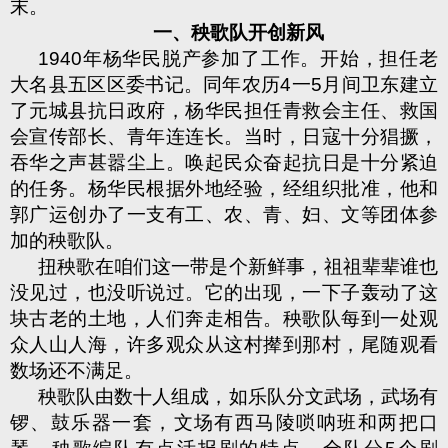
末。
一、秧歌队开创新风
1940
年杨华民脱产参加了工作。开始，担任老
大名县五区区委书记。同年农历
4
一
5
月间卫东建立
了元城县抗日政府，杨华民担任青救会主任、救国
会宣传部长、青年连连长。当时，日寇十分猖撅，
吞华之声甚嚣尘上。唤起民众奋起抗日是十分紧迫
的任务。杨华民根据外地经验，经组织批准，他和
郭广运创办了一支有工、农、青、妇、文等团体参
加的秧歌队。
扭秧歌在咱们这一带是个新鲜事，祖祖辈辈谁也
没见过，也没听说过。它的出现，一下子轰动了这
块古老的土地，人们奔走相告。秧歌队每到一处观
众人山人海，许多观众从这村撵到那村，尾随观看
数场还不满足。
秧歌队由数十人组成，如乐队分文武场，武场有
锣、鼓乐器一套，文场有西马陵唢呐班和两把口