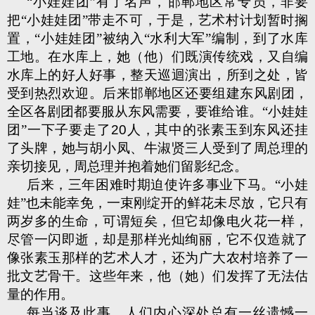
“小娃娃团”有了名声，邯郸地区常专员，非要
把“小娃娃团”带走不可，于是，艺术村计划暂时搁
置，“小娃娃团”被纳入“水利大军”编制，到了水库
工地。在水库上，她（他）们既演传统戏，又自编
水库上的好人好事，整天巡迴演出，所到之处，皆
受到热烈欢迎。后来邯郸地区还要组建东风剧团，
全区各剧团都要服从东风需要，要谁给谁。“小娃娃
团”一下子要走了
20
人，其中的张素玉到东风还挂
了头牌，她与胡小凤、牛淑贤三人受到了周总理的
亲切接见，周总理并抱着她们留影纪念。
后来，三年困难时期迫使许多事业下马。“小娃
娃”也未能幸免，一束刚绽开的鲜花未尽放，它只有
两岁多的生命，可谓短矣，但它却像电火花一样，
尽管一闪即逝，却是那样光灿绚丽，它不仅造就了
像张素玉那样的艺术人才，还为广大农村培养了一
批文艺骨干。这些年来，他（她）们发挥了无法估
量的作用。
每当谈及此事，人们内心深处总有一丝遗憾一