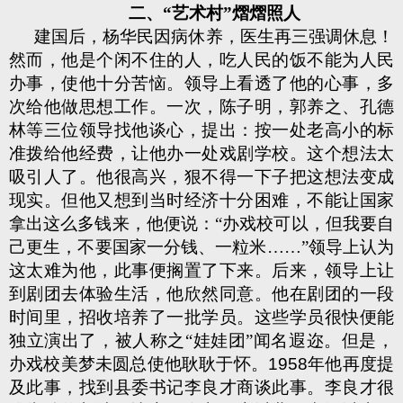
二、“艺术村”熠熠照人
建国后，杨华民因病休养，医生再三强调休息！
然而，他是个闲不住的人，吃人民的饭不能为人民
办事，使他十分苦恼。领导上看透了他的心事，多
次给他做思想工作。一次，陈子明，郭养之、孔德
林等三位领导找他谈心，提出：按一处老高小的标
准拨给他经费，让他办一处戏剧学校。这个想法太
吸引人了。他很高兴，狠不得一下子把这想法变成
现实。但他又想到当时经济十分困难，不能让国家
拿出这么多钱来，他便说：“办戏校可以，但我要自
己更生，不要国家一分钱、一粒米……”领导上认为
这太难为他，此事便搁置了下来。后来，领导上让
到剧团去体验生活，他欣然同意。他在剧团的一段
时间里，招收培养了一批学员。这些学员很快便能
独立演出了，被人称之“娃娃团”闻名遐迩。但是，
办戏校美梦未圆总使他耿耿于怀。
1958
年他再度提
及此事，找到县委书记李良才商谈此事。李良才很