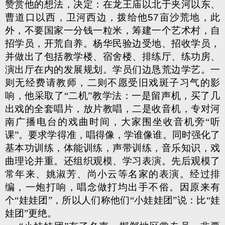
赞赏他的想法，决定：在龙王庙以北于夹河以东、
曹道口以西，卫河西边，拨给他
57
亩沙荒地，此
外，不要国家一分钱一粒米，筹建一个艺术村，自
招学员，开荒自养。杨华民验边受地、招收学员，
并做出了包括教学楼、宿舍楼、排练厅、练功房、
演出厅在内的发展规划。学员们边恳荒边学艺。一
则无经费请教师，二则不愿受旧戏斑子习气的影
响，他采取了“二机”教学法：一是留声机，买了几
出戏的全套唱片，放片教唱，二是收音机，专对河
南广播电台的戏曲时间，大家围坐收音机旁“听
课”。要求学得准，唱得像，学谁像谁。同时强化了
基本功训练，体能训练，声带训练，音乐知识，戏
曲理论并重。还组织观模、学习表演。先后观模了
常年来、姚淑芳、尚小云等名家的表演。经过排
编，一炮打响，唱念做打均出手不俗。因原来有
个“娃娃团”，所以人们称他们“小娃娃团”说：比“娃
娃团”更绝。