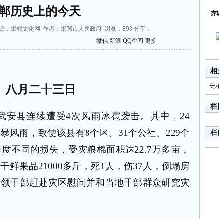
郸历史上的今天
亦
1:41 来源：邯郸文化网 作者：邯郸市人民政府 浏览：
893
分享：
微信
新浪
QQ空间
更多
相
无
八月二十三日
栏
武安县连续遭受
4
次风雨冰雹袭击。其中，
24
有暴风雨，致使该县有
8
个区、
31
个公社、
229
个
栏
程度不同的损失，受灾粮棉面积达
22.7
万多亩，
种干鲜果品
21000
多斤，死
1
人，伤
37
人，倒塌房
带领干部赶赴灾区慰问并和当地干部群众研究灾