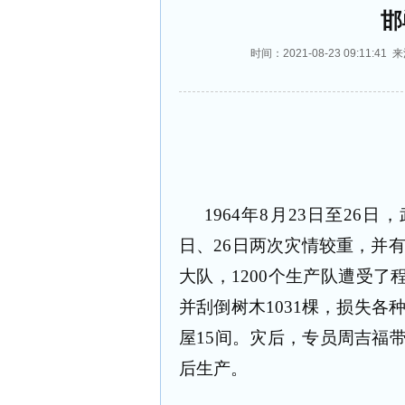
邯
时间：2021-08-23 09:1
1964
年
8
月
23
日至
26
日，
日、
26
日两次灾情较重，并
大队，
1200
个生产队遭受了
并刮倒树木
1031
棵，损失各
屋
15
间。灾后，专员周吉福
后生产。