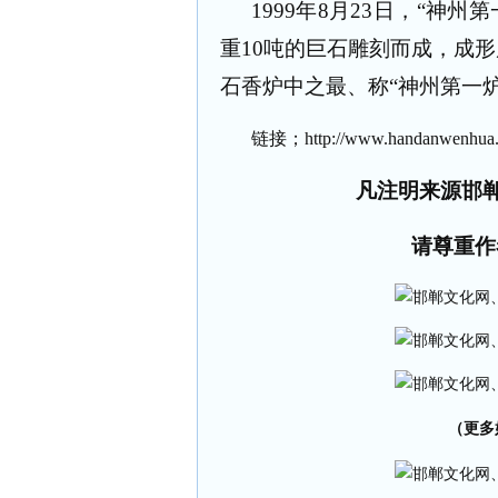
1999
年
8
月
23
日，“神州第
重
10
吨的巨石雕刻而成，成形
石香炉中之最、称“神州第一炉
链接；
http://www.handanwenhua.
凡注明来源邯
请尊重作
（更多好