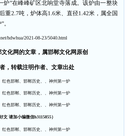
一炉”在峰峰矿区北响堂寺落成。该炉由一整块
后重
2.7
吨，炉体高
1.6
米、直径
1.42
米，属全国
”。
net/hdwhua/2021-08-23/5040.html
郸文化网的文章，属邯郸文化网原创
者，转载注明作者、文章出处
文 请加小编微信h3115855）