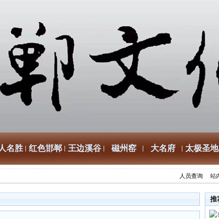
人名胜
红色邯郸
王边溪谷
磁州窑
大名府
太极圣地
人员查询
站
推