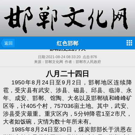
红色邯郸
返回
邯郸历史上的今天
日期:
2021-08-24 08:33:20
点击:
876
来源：邯郸文化网 作者：邯郸市人民政府
八月二十四日
1950
年
8
月
24
日至
9
月
2
日，邯郸地区连续降
雹，受灾县有武安、涉县、磁县、邱县、临漳、永
年、成安、邯郸、馆陶、大名以及邯郸镇和峰峰矿
区等，计
405
个村，
757036
亩土地。其中，武安、
涉县受灾最重。重灾区内，
5
分钟降雹
1
至
2
市尺，
大者如饭碗，灾情为数十年所未有。
1985
年
8
月
24
日至
30
日，煤炭部部长于洪恩在