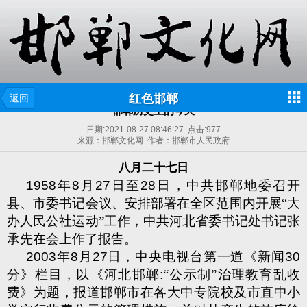
红色邯郸
返回
邯郸历史上的今天
日期:
2021-08-27 08:46:27
点击:
977
来源：邯郸文化网 作者：邯郸市人民政府
八月二十七日
1958
年
8
月
27
日至
28
日，中共邯郸地委召开
县、市委书记会议、安排部署在全区范围内开展“大
办人民公社运动”工作，中共河北省委书记处书记张
承先在会上作了报告。
2003
年
8
月
27
日，中央电视台第一道《新闻
30
分》栏目，以《河北邯郸
:
“公示制”治理教育乱收
费》为题，报道邯郸市在各大中专院校及市直中小