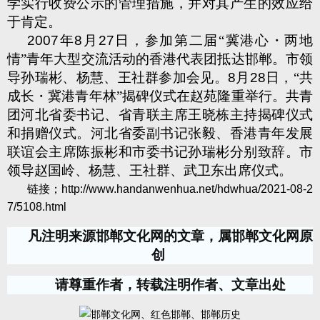
学实行收费公示的管理措施，并对其产生的效应给
于肯定。
2007
年
8
月
27
日，参加第二届“冀港心・两地
情”青年大型交流活动的香港代表团抵达邯郸。市领
导孙瑞彬、杨慧、王社群参加会见。
8
月
28
日，“共
成长・冀港青年林”揭碑仪式在赵苑隆重举行。共青
团河北省委书记、省青联主席王晓栋主持揭碑仪式
和捐赠仪式。河北省委副书记张毅、香港青年发展
联谊会主席陈振彬和市委书记孙瑞彬分别致辞。市
领导赵国岭、杨慧、王社群、武卫东出席仪式。
链接；
http://www.handanwenhua.net/hdwhua/2021-08-2
7/5108.html
凡注明来源邯郸文化网的文章，属邯郸文化网原
创
请尊重作者，转载注明作者、文章出处