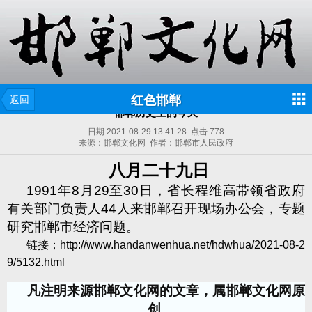
红色邯郸
返回
邯郸历史上的今天
日期:
2021-08-29 13:41:28
点击:
778
来源：邯郸文化网 作者：邯郸市人民政府
八月二十九日
1991
年
8
月
29
至
30
日，省长程维高带领省政府
有关部门负责人
44
人来邯郸召开现场办公会，专题
研究邯郸市经济问题。
链接；http://www.handanwenhua.net/hdwhua/2021-08-2
9/5132.html
凡注明来源邯郸文化网的文章，属邯郸文化网原
创