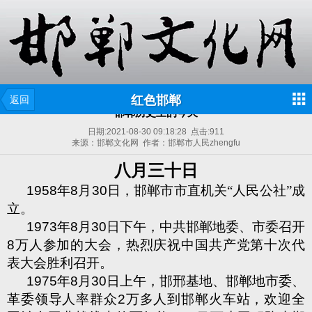
红色邯郸
返回
邯郸历史上的今天
日期:
2021-08-30 09:18:28
点击:
911
来源：邯郸文化网 作者：邯郸市人民zhengfu
八月三十日
1958
年
8
月
30
日，邯郸市市直机关“人民公社”成
立。
1973
年
8
月
30
日下午，中共邯郸地委、市委召开
8
万人参加的大会，热烈庆祝中国共产党第十次代
表大会胜利召开。
1975
年
8
月
30
日上午，邯邢基地、邯郸地市委、
革委领导人率群众
2
万多人到邯郸火车站，欢迎全