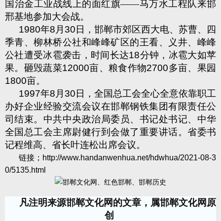
国治金工业战线上的面红旗——马万水工程队来邯
邢基地参加大会战。
1980
年
8
月
30
日，邯郸市郊区西大电、苏曹、四
季青、柳林桥公社和峰峰矿区的王看、义井、峰峰
公社遭受冰雹袭击，时间长达
18
分钟，冰雹大如苹
果。砸毁蔬菜
12000
亩、粮食作物
2700
多亩、果园
1800
亩。
1997
年
8
月
30
日，全国总工会全心全意依靠职工
办好企业经验交流会议在邯郸钢铁集团有限责任公
司结束。中共中央政治局委员、书记处书记、中华
全国总工会主席尉健行到会做了重要讲话。省委书
记程维高、省长叶连松出席会议。
链接；
http://www.handanwenhua.net/hdwhua/2021-08-3
0/5135.html
凡注明来源邯郸文化网的文章，属邯郸文化网原
创