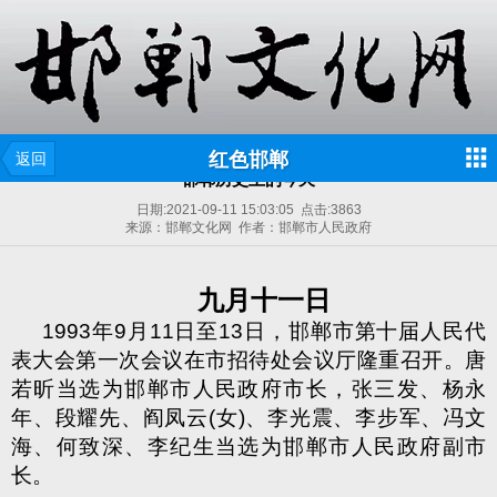
红色邯郸
返回
邯郸历史上的今天
日期:
2021-09-11 15:03:05
点击:
3863
来源：邯郸文化网 作者：邯郸市人民政府
九月十一日
1993
年
9
月
11
日至
13
日，邯郸市第十届人民代
表大会第一次会议在市招待处会议厅隆重召开。唐
若昕当选为邯郸市人民政府市长，张三发、杨永
年、段耀先、阎凤云
(
女
)
、李光震、李步军、冯文
海、何致深、李纪生当选为邯郸市人民政府副市
长。