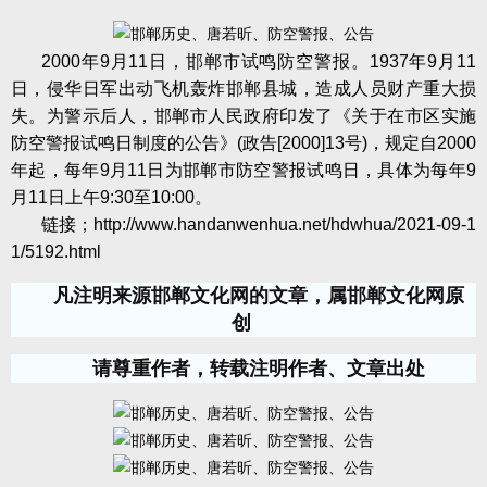
2000
年
9
月
11
日，邯郸市试鸣防空警报。
1937
年
9
月
11
日，侵华日军出动飞机轰炸邯郸县城，造成人员财产重大损
失。为警示后人，邯郸市人民政府印发了《关于在市区实施
防空警报试鸣日制度的公告》
(
政告
[2000]13
号
)
，规定自
2000
年起，每年
9
月
11
日为邯郸市防空警报试鸣日，具体为每年
9
月
11
日上午
9:30
至
10:00
。
链接；
http://www.handanwenhua.net/hdwhua/2021-09-1
1/5192.html
凡注明来源邯郸文化网的文章，属邯郸文化网原
创
请尊重作者，转载注明作者、文章出处