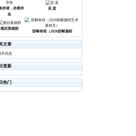
诙亦谐，亦师亦
买 卖
友
酒后英雄胆
邯郸有经（2026邯郸酒经
关文章
相关信息
目更新
目热门