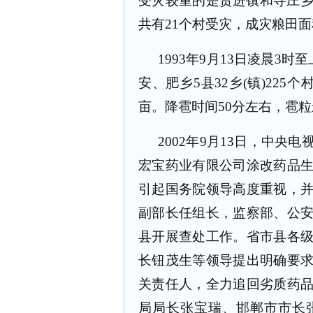
受灾较重的是贺进镇和寺庄
共有
21
个村受灾，成灾粮田面
1993
年
9
月
13
日凌晨
3
时至
安、肥乡
5
县
32
乡
(
镇
)225
个
亩。降雹时间
50
分左右，雹粒
2002
年
9
月
13
日，中央电
宏宝药业有限公司涂改药品
引起国务院领导高度重视，
副部长任组长，监察部、公
县开展查处工作。省市县各
长钮茂生等领导提出明确要
关责任人，全力追回劣质药
局局长张宝瑞、邯郸市市长