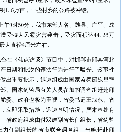
乡，地面积雹厚
4
厘米，最大冰雹直径约
4
厘米。
积
1. 6
万亩，一些村乡的公路被冲毁。
上午
9
时
50
分，我市东部大名、魏县、广平、成
村遭受特大风雹灾害袭击，受灾面积达
44. 28
万
最大直径
4
厘米左右。
视台在《焦点访谈》节目中，对邯郸市邱县河北
生产日期和批次的违法行为进行了曝光。该事件
并做出重要批示，迅速组成由国家监察部陈昌智
安部、国家药监局有关人员参加的调查组赶赴邱
级党委、政府也极为重视，省委书记王旭东、省
求，立即采取措施，迅速查明情况，严肃查处有
品。省政府组成由付双建副省长任组长，省药监
张力任副组长的省市联合调查组，当晚赶赴邱