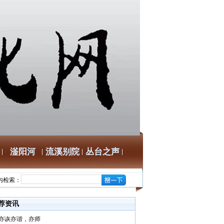
滏阳河
流溪别院
丛台之声
内检索：
荐资讯