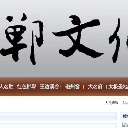
人名胜
红色邯郸
王边溪谷
磁州窑
大名府
太极圣地
人员查询
站
推