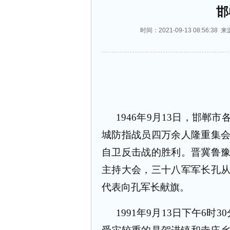
邯
时间：2021-09-13 08:56
1946
年
9
月
13
日，邯郸市
城防指战员四万余人隆重集
自卫反击战的胜利。晋冀鲁
主持大会，三十八军军长孔
代表向孔军长献旗。
1991
年
9
月
13
日下午
6
时
30