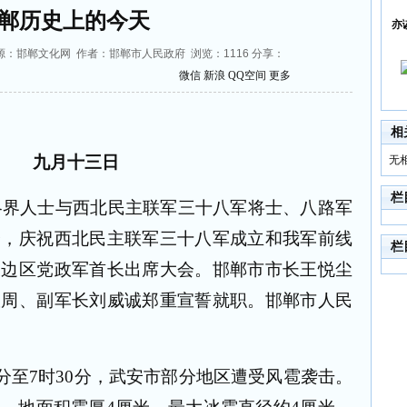
郸历史上的今天
亦
:38 来源：邯郸文化网 作者：邯郸市人民政府 浏览：
1116
分享：
微信
新浪
QQ空间
更多
相
九月十三日
无
栏
各界人士与西北民主联军三十八军将士、八路军
会，庆祝西北民主联军三十八军成立和我军前线
栏
豫边区党政军首长出席大会。邯郸市市长王悦尘
从周、副军长刘威诚郑重宣誓就职。邯郸市人民
分至
7
时
30
分，武安市部分地区遭受风雹袭击。