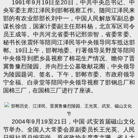
1991
年
9
月
19
日至
20
日，中共中央总书记、中
央军委主席
江泽民
到邯郸视察工作。随同江泽民来
邯的有农业部部长刘中一，中国人民解放军副总参
谋长徐信，国家计委副主任郑科杨，北京军区司令
员王成等。中共河北省委书记邢崇智，省委常委、
秘书长张震怀等陪同江泽民等中央领导同车抵达邯
郸。
19
日上午，邯郸地委、行署领导吴野度等陪同
中央领导到肥乡县视察了棉花生产情况、瞻仰了晋
冀
鲁
豫烈陵园、并向烈士公墓敬献花圈，中央领导
为陵园题词、签名。下午，邯郸市委、市政府领导
宁全福、白录堂等陪同中央领导视察了邯钢总厂和
国棉三厂，在国棉三厂进行了座谈。
2004
年
9
月
19
至
21
日，中国
·
武安首届磁山文化
节举办。全国人大常委会原副委员长王光英、人民
日报社原总编安岗、原省政协主席李文珊、省人大