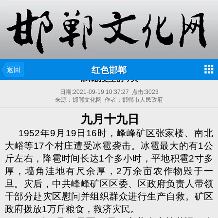
红色邯郸
返回
邯郸历史上的今天
日期:
2021-09-19 10:37:27
点击:
3023
来源：邯郸文化网 作者：邯郸市人民政府
九月十九日
1952
年
9
月
19
日
16
时，峰峰矿区张家楼、南北
大峪等
17
个村庄遭受冰雹袭击。冰雹最大的有
1
公
斤左右，降雹时间长达
1
个多小时，平地积雹
2
寸多
厚，墙角洼地有尺余厚，
2
万余亩农作物毁于一
旦。灾后，中共峰峰矿区区委、区政府负责人带领
干部分赴灾区慰问并组织群众进行生产自救。矿区
政府拨放
1
万斤粮食，救济灾民。