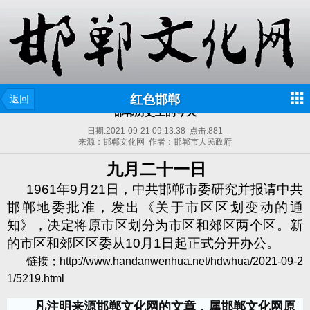
红色邯郸
返回
邯郸历史上的今天
日期:
2021-09-21 09:13:38
点击:
881
来源：邯郸文化网 作者：邯郸市人民政府
九月二十一日
1961
年
9
月
21
日，中共邯郸市委研究并报请中共
邯郸地委批准，发出《关于市区区划变动的通
知》，决定将原市区划分为市区和郊区两个区。新
的市区和郊区区委从
10
月
1
日起正式分开办公。
链接；
http://www.handanwenhua.net/hdwhua/2021-09-2
1/5219.html
凡注明来源邯郸文化网的文章，属邯郸文化网原