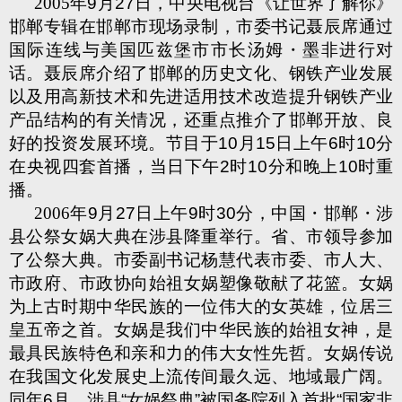
2005
年
9
月
27
日，中央电视台《让世界了解你》
邯郸专辑在邯郸市现场录制，市委书记聂辰席通过
国际连线与美国匹兹堡市市长汤姆・墨非进行对
话。聂辰席介绍了邯郸的历史文化、钢铁产业发展
以及用高新技术和先进适用技术改造提升钢铁产业
产品结构的有关情况，还重点推介了邯郸开放、良
好的投资发展环境。节目于
10
月
15
日上午
6
时
10
分
在央视四套首播，当日下午
2
时
10
分和晚上
10
时重
播。
2006
年
9
月
27
日上午
9
时
30
分，中国・邯郸・涉
县公祭女娲大典在涉县降重举行。省、市领导参加
了公祭大典。市委副书记杨慧代表市委、市人大、
市政府、市政协向始祖女娲塑像敬献了花篮。女娲
为上古时期中华民族的一位伟大的女英雄，位居三
皇五帝之首。女娲是我们中华民族的始祖女神，是
最具民族特色和亲和力的伟大女性先哲。女娲传说
在我国文化发展史上流传间最久远、地域最广阔。
同年
6
月，涉县
“
女娲祭典
”
被国务院列入首批
“
国家非