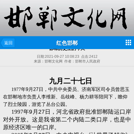
红色邯郸
返回
邯郸历史上的今天
日期:
2021-09-27 10:08:23
点击:
2412
来源：邯郸文化网 作者：邯郸市人民政府
九月二十七日
1977
年
9
月
27
日，中共中央委员、济南军区司令员曾思玉
在邯郸地市负责人李维新、岳歧峰、杨力耕等陪同下，瞻仰
了烈士陵园，游览了丛台公园。
1997
年
9
月
27
日，河北省政府批准邯郸陆运口岸
对外开放。这是我省第二个内陆二类口岸，也是中
原经济区唯一的口岸。