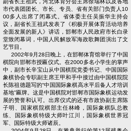
副省长王祖武，河北体育分会主席徐瑞林以及各地
市代表团团长、市长、专员、省有关部门负责人
10
00
多人出席了闭幕式。省体委主任吴振华主持会
议，副省长王祖武发表了《积极开展体育活动培养
全面发展的新人》讲话，邯郸市人民政府市长白录
堂致闭幕词，中国人民解放军海政歌舞团演出了文
艺节目。
2002
年
9
月
28
日晚上，在邯郸体育馆举行了中国
棋院向邯郸市授匾仪式。在
2000
多名小学生的掌声
中，副市长辛宝山从中国棋院党委书记、中国国际
象棋协会专职副主席王甲和手中接过由中国棋院院
长陈祖德题写的
“
中国国际象棋高水平后备人才培训
基地
”
匾牌。这是中国棋院对邯郸市国际象棋运动发
展的赞誉和认可。出席仪式的还有市政协副主席陈
子明、国家棋院棋部主任林峰，国际象棋队总教
练、国际象棋特级大师叶江川，国际象棋世界冠
军、国际特级大师诸辰。
2004
年
9
月
28
日，在雅典举行的第
12
届残奥会