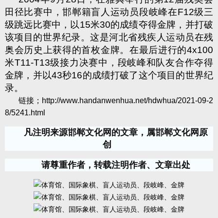
田径比赛中，邯郸籍盲人运动员段岐峰在
F12
级三
级跳远比赛中，以
15
米
30
的成绩夺得金牌，并打破
该项目的世界纪录。这是河北省残疾人运动员在残
奥会历史上获得的首枚金牌。在最后进行的
4x100
米
T11-T13
级接力决赛中，段岐峰和队友合作夺得
金牌，并以
43
秒
16
的成绩打破了这个项目的世界纪
录。
链接；
http://www.handanwenhua.net/hdwhua/2021-09-2
8/5241.html
凡注明来源邯郸文化网的文章，属邯郸文化网原
创
请尊重作者，转载注明作者、文章出处