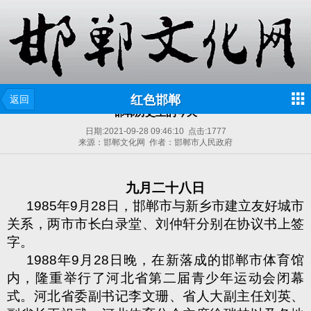
红色邯郸
返回
邯郸历史上的今天
日期:
2021-09-28 09:46:10
点击:
1777
来源：邯郸文化网 作者：邯郸市人民政府
九月二十八日
1985
年
9
月
28
日，邯郸市与新乡市建立友好城市
关系，两市市长白录堂、刘仲轩分别在协议书上签
字。
1988
年
9
月
28
日晚，在新落成的邯郸市体育馆
内，隆重举行了河北省第二届青少年运动会闭幕
式。河北省委副书记李文珊、省人大副主任刘英、