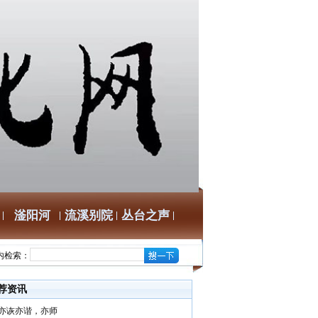
滏阳河
流溪别院
丛台之声
内检索：
荐资讯