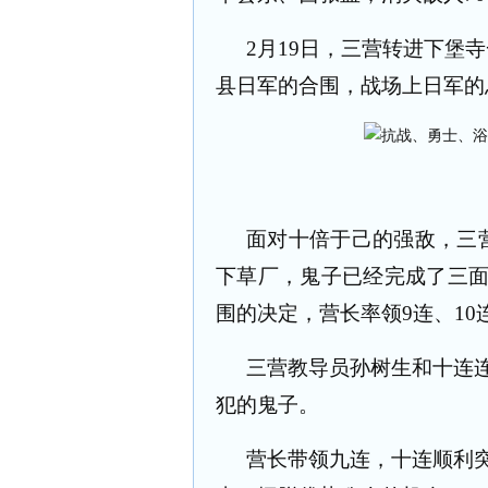
2
月
19
日，三营转进下堡寺
县日军的合围，战场上日军的
面对十倍于己的强敌，三
下草厂，鬼子已经完成了三
围的决定，营长率领
9
连、
10
三营教导员孙树生和十连
犯的鬼子。
营长带领九连，十连顺利