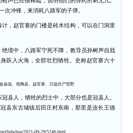
的枪声已经很稀疏，说明他们的弹药所剩无几。
一次冲锋，来消耗八路军的子弹。
毒计，赵官寨的门楼是砖木结构，可以在门洞里
，绝境中，八路军宁死不降，教导员孙树声自戕
纵身跃入火海，全部壮烈牺牲。史称赵官寨六十
东冠县人，牺牲的烈士中，大部分也是冠县人。
于冠县东古城镇后田庄村东南，那里是连长王德
net/hdwhua/2021-09-29/5246.html