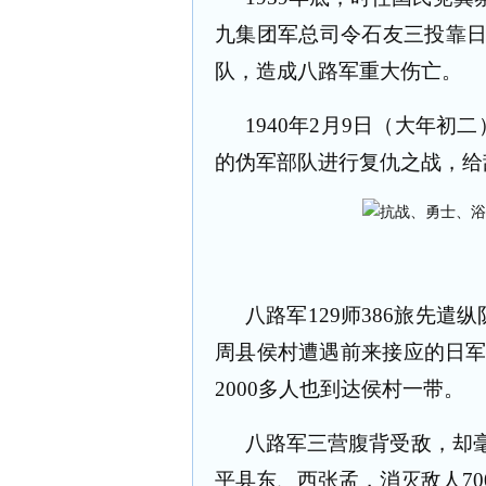
九集团军总司令石友三投靠
队，造成八路军重大伤亡。
1940
年
2
月
9
日（大年初二
的伪军部队进行复仇之战，给
八路军
129
师
386
旅先遣纵
周县侯村遭遇前来接应的日
2000
多人也到达侯村一带。
八路军三营腹背受敌，却
平县东、西张孟，消灭敌人
70