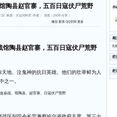
馆陶县赵官寨，五百日寇伏尸荒野
亦
8:18:22 来源：大运河时空 作者： 浏览：
2436
分享：
微信
新浪
QQ空间
更多
相
无
战馆陶县赵官寨，五百日寇伏尸荒野
栏
栏
惊天地、泣鬼神的抗日英雄。他们的壮举鲜为人
中之一。
察战区副司令长官兼察哈尔省政府主席，第三十