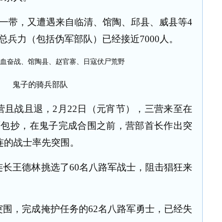
一带，又遭遇来自临清、馆陶、邱县、威县等
4
总兵力（包括伪军部队）已经接近
7000
人。
鬼子的骑兵部队
营且战且退，
2
月
22
日（元宵节），三营来至在
面包抄，在鬼子完成合围之前，营部首长作出突
连的战士率先突围。
连长王德林挑选了
60
名八路军战士，阻击猖狂来
突围，完成掩护任务的
62
名八路军勇士，已经失