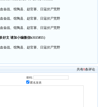
多好文 请加小编微信h3115855）
共有
0
条评论
密码:
匿名发表