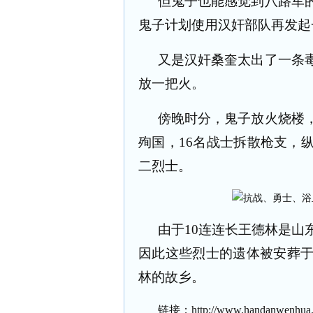
但鬼子也能感觉到八路军
鬼子计划使用汉奸部队再发起
又是汉奸桑奎太出了一条
放一把火。
傍晚时分，鬼子放火烧楼
殉国，
16
名战士拆散枪支，
二烈士。
由于
10
连连长王德林是山
因此这些烈士的遗体被安葬
林的故乡。
链接；
http://www.handanwenhua.