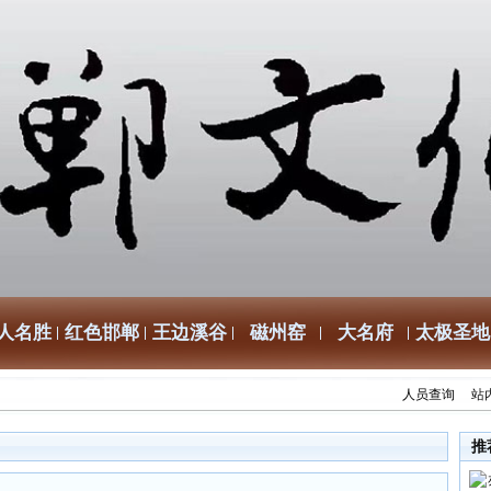
人名胜
红色邯郸
王边溪谷
磁州窑
大名府
太极圣地
人员查询
站
推