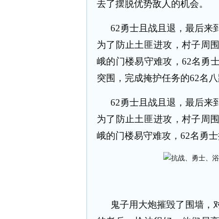
去了摆脱优势敌人的机会。
62
勇士且战且退，最后来
为了防止土匪进攻，村子周
峨的门楼易守难攻，
62
名勇
突围，完成掩护任务的
62
名八
62
勇士且战且退，最后来
为了防止土匪进攻，村子周
峨的门楼易守难攻，
62
名勇士
鬼子用大炮摧毁了围墙，