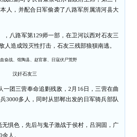
日本人，并配合日军偷袭了八路军所属清河县大
），八路军第
129
师一部，在卫河以西对石友三
敌人造成毁灭性打击，石友三残部狼狈南逃。
汉奸石友三
队一团三营奉命追剿残敌，
2
月
16
日，三营在曲
军兵
3000
多人，同时从邯郸出发的日军骑兵部队
毫无惧色，先后与鬼子激战于侯村，吕洞固，广
0
余人。