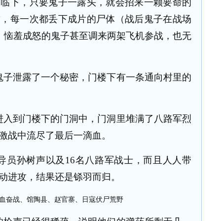
高临下，只要鬼子一露头，就会招来一颗要命的
攻，每一次都丢下成片的尸体（战后鬼子在战场
。恼羞成怒的鬼子甚至调来两架飞机参战，也无
鬼子泄露了一个秘密，门楼下有一条通向村里的
进入到门楼下的门洞中，门洞里堆满了八路军烈
激战中流尽了最后一滴血。
导员孙树声以及
16
名八路军战士，而且人人带
动进攻，结果还是铩羽而归。