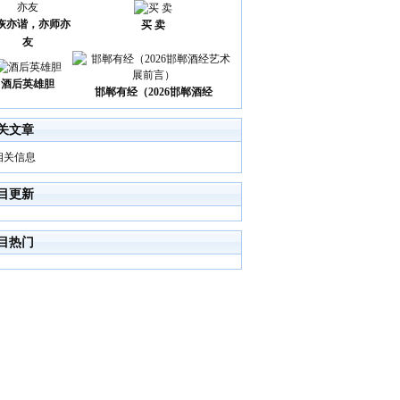
诙亦谐，亦师亦
买 卖
友
酒后英雄胆
邯郸有经（2026邯郸酒经
关文章
相关信息
目更新
目热门