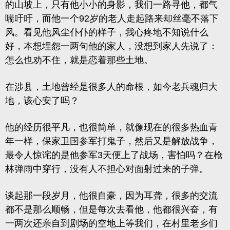
的山坡上，只有他小小的身影，我们一路寻他，都气
喘吁吁，而他一个92岁的老人走起路来却丝毫不落下
风。看见他风尘仆仆的样子，我心疼地不知说什么
好，本想埋怨一两句他的家人，没想到家人先说了：
怎么也劝不住，就是恋着那些土地。
在涉县，土地曾经是很多人的命根，如今老兵魂归大
地，该心安了吗？
他的经历很平凡，也很简单，就像现在的很多热血青
年一样，保家卫国参军打鬼子，然后又是解放战争，
最令人惊诧的是他参军3天便上了战场，害怕吗？在枪
林弹雨中穿行，没有人不担心对面射过来的子弹。
谈起那一段岁月，他很自豪，因为耳聋，很多的交流
都不是那么顺畅，但是每次去看他，他都很兴奋，有
一两次还亲自到剧场的空地上等我们，在村里老乡们