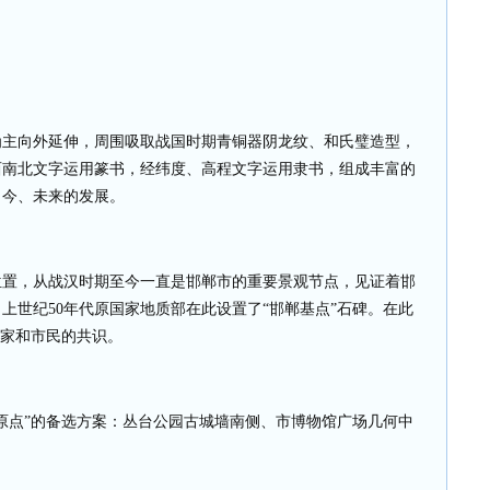
为主向外延伸，周围吸取战国时期青铜器阴龙纹、和氏璧造型，
西南北文字运用篆书，经纬度、高程文字运用隶书，组成丰富的
当今、未来的发展。
位置，从战汉时期至今一直是邯郸市的重要景观节点，见证着邯
，上世纪
50
年代原国家地质部在此设置了“邯郸基点”石碑。在此
专家和市民的共识。
原点”的备选方案：丛台公园古城墙南侧、市博物馆广场几何中