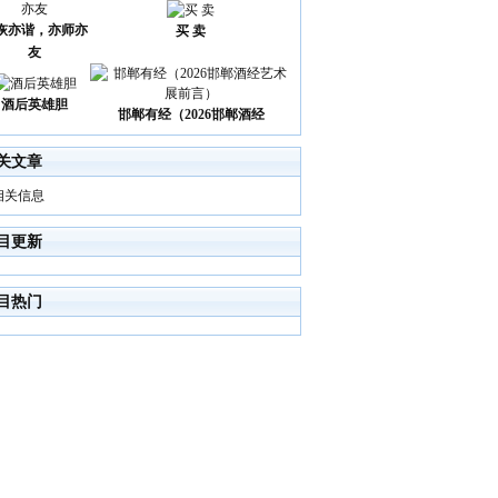
诙亦谐，亦师亦
买 卖
友
酒后英雄胆
邯郸有经（2026邯郸酒经
关文章
相关信息
目更新
目热门