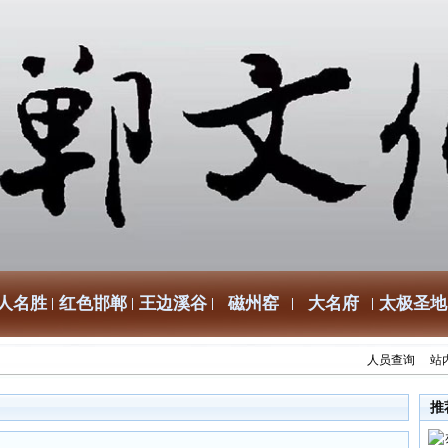
人名胜
红色邯郸
王边溪谷
磁州窑
大名府
太极圣地
人员查询
站
推