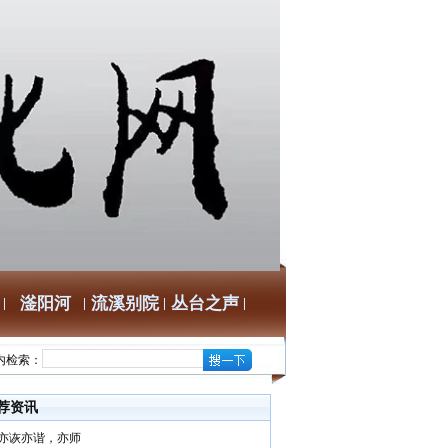
滏阳河
流溪别院
丛台之声
内检索：
荐资讯