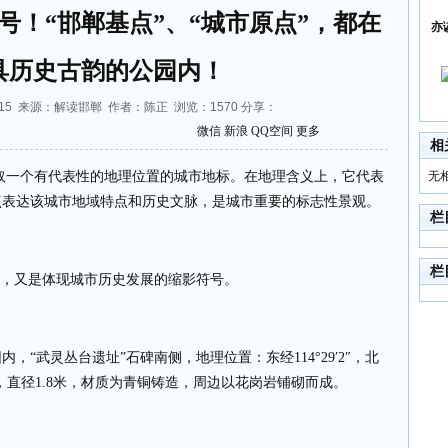
号！“邯郸基点”、“城市原点”，都在
亦
具历史古韵的公园内！
0:56:15 来源：解读邯郸 作者：陈正 浏览：
1570
分享：
微信
新浪
QQ空间
更多
相
取一个有代表性的地理位置的城市地标。在地理含义上，它代表
无
点表达该城市地域特点和历史文脉，是城市重要的标志性景观。
栏
栏
标，又是体现城市历史发展的缩影符号。
内，“武灵丛台遗址”石碑南侧，地理位置：东经
114
°
29
′
2
″，北
，直径
1.8
米，材质为青铜铸造，周边以花岗岩铺砌而成。