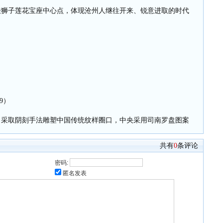
铁狮子莲花宝座中心点，体现沧州人继往开来、锐意进取的时代
9）
，采取阴刻手法雕塑中国传统纹样圈口，中央采用司南罗盘图案
共有
0
条评论
密码:
匿名发表