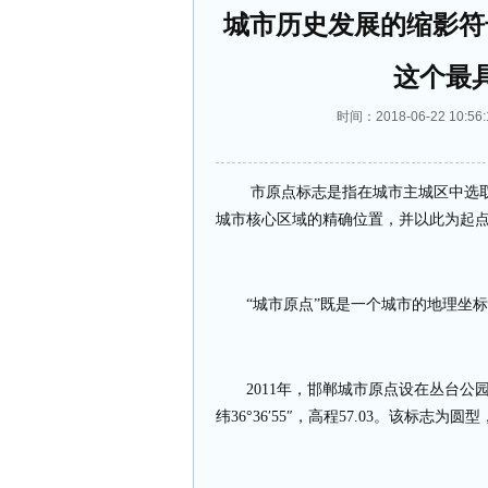
城市历史发展的缩影符
这个最
时间：2018-06-22 1
市原点标志是指在城市主城区中选
城市核心区域的精确位置，并以此为起
“城市原点”既是一个城市的地理坐
2011
年，邯郸城市原点设在丛台公园
纬
36
°
36
′
55
″，高程
57.03
。该标志为圆型