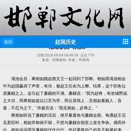
赵国历史
返回
《邯郸春秋》将相和
日期:
2018-09-04 09:46:09
点击:
778
来源：邯郸春秋 作者：申凤鸣
渑池会后，蔺相如随赵惠文王一起回到了邯郸。相如因渑池相会
中为赵国赢得了声誉，有功，被赵王任命为上卿。结果，这个职务位
居廉颇之上。这引起了廉颇的不满。廉颇说：“我为赵将，有攻城野战
之大功，而蔺相如徒以口舌为劳，而位居我上，且相如素贱人，吾
羞，不忍为之下。”并扬言说：“我见相如，必辱之。”
蔺相如听说了廉颇的话后，便尽量避免与廉颇会面。每遇赵王召
见君臣时，相如常称病不朝，不想与廉颇在朝堂上发生争执。偶而外
出，相如远远望见廉颇的仪仗出行，也赶紧将自己的车子躲避起来，