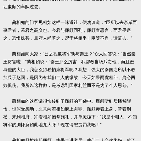
让廉颇的车队过去。
蔺相如的门客见相如这样一味避让，便劝谏道：“臣所以去亲戚而
事君者，幕君之高义也。今君与廉颇同列，廉颇宣恶言，而君畏避
之，恐惧殊甚，旦府人尚羞之，况于将相乎！臣等不肖，请辞去。”
蔺相如问大家：“公之视廉将军孰与秦王？”众人回答说：“当然秦
王厉害啦！”蔺相如说：“秦王那么厉害，我都敢当场斥责他，而且羞
辱他的大臣，我怎么独独怕廉将军呢？我想，强大的秦国之所以不敢
加兵于赵国，是因为有我们二人的缘故。今天如果两虎相斗，势必两
败俱伤。我所以这样做，是考虑到国家利益而不是为了个人恩怨。”
蔺相如的这些话很快传到了廉颇的耳朵中。廉颇听到后幡然醒
悟，也深受感动，决意向蔺相如府上谢罪。廉颇赤着上身，背着荆
杖，来到相府，冲着相如抱拳施礼，并单腿跪下：“我是个粗人，不知
将军的胸怀竟如此地宽大呀！现在请您责罚我吧！”
蔺相如赶忙扶起廉颇，执手走进客厅。他们二人合欢为好，成了