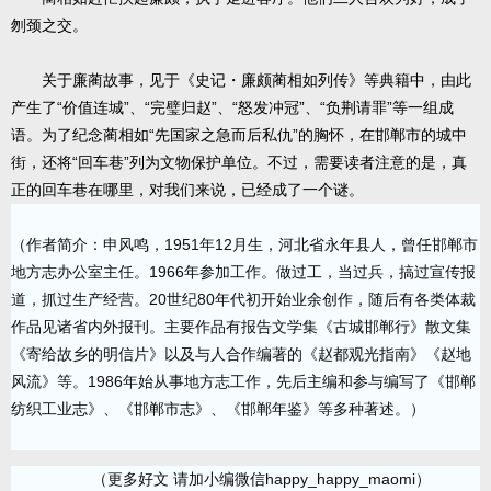
刎颈之交。
关于廉蔺故事，见于《史记・廉颇蔺相如列传》等典籍中，由此
产生了“价值连城”、“完璧归赵”、“怒发冲冠”、“负荆请罪”等一组成
语。为了纪念蔺相如“先国家之急而后私仇”的胸怀，在邯郸市的城中
街，还将“回车巷”列为文物保护单位。不过，需要读者注意的是，真
正的回车巷在哪里，对我们来说，已经成了一个谜。
（作者简介：申风鸣，1951年12月生，河北省永年县人，曾任邯郸市
地方志办公室主任。1966年参加工作。做过工，当过兵，搞过宣传报
道，抓过生产经营。20世纪80年代初开始业余创作，随后有各类体裁
作品见诸省内外报刊。主要作品有报告文学集《古城邯郸行》散文集
《寄给故乡的明信片》以及与人合作编著的《赵都观光指南》《赵地
风流》等。1986年始从事地方志工作，先后主编和参与编写了《邯郸
纺织工业志》、《邯郸市志》、《邯郸年鉴》等多种著述。）
（更多好文 请加小编微信happy_happy_maomi）