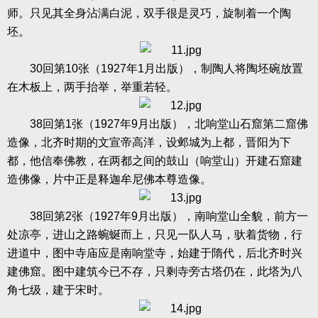
师。只见其全身沾满白泥，双手很是灵巧，旋制着一个陶
坯。
30
回第
10
张（
1927
年
1
月出版），制陶人将陶坯碗放置
在木板上，两手抬举，举重若轻。
38
回第
1
张（
1927
年
9
月出版），北响堂山石窟第二窟佛
造像，北齐时期的文宣帝高洋，设邺城为上都，晋阳为下
都，他信奉佛教，在两都之间的鼓山（响堂山）开建石窟建
造佛像，片中正是释迦牟尼佛本尊造像。
38
回第
2
张（
1927
年
9
月出版），南响堂山全貌，前方一
处凉亭，进山之路蜿蜒而上，只见一队人马，驮着货物，行
进道中，图中寺庙应是南响堂寺，始建于隋代，后北齐时兴
建佛窟。图中建筑今已不存，只剩寺旁古塔仍在，此塔为八
角七级，建于宋时。