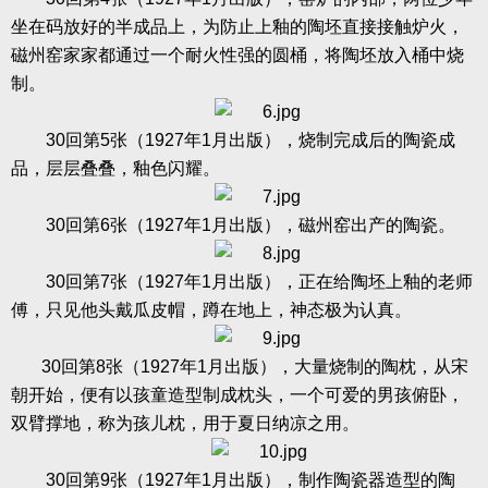
坐在码放好的半成品上，为防止上釉的陶坯直接接触炉火，
磁州窑家家都通过一个耐火性强的圆桶，将陶坯放入桶中烧
制。
30
回第
5
张（
1927
年
1
月出版），烧制完成后的陶瓷成
品，层层叠叠，釉色闪耀。
30
回第
6
张（
1927
年
1
月出版），磁州窑出产的陶瓷。
30
回第
7
张（
1927
年
1
月出版），正在给陶坯上釉的老师
傅，只见他头戴瓜皮帽，蹲在地上，神态极为认真。
30
回第
8
张（
1927
年
1
月出版），大量烧制的陶枕，从宋
朝开始，便有以孩童造型制成枕头，一个可爱的男孩俯卧，
双臂撑地，称为孩儿枕，用于夏日纳凉之用。
30
回第
9
张（
1927
年
1
月出版），制作陶瓷器造型的陶