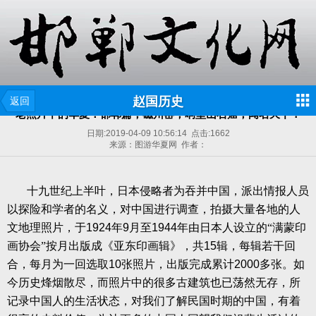
赵国历史
返回
老照片中的华夏：邯郸篇，磁州窑，响堂山石窟，闻名天下！
日期:
2019-04-09 10:56:14
点击:
1662
来源：图游华夏网 作者：
十九世纪上半叶，日本侵略者为吞并中国，派出情报人员
以探险和学者的名义，对中国进行调查，拍摄大量各地的人
文地理照片，于
1924
年
9
月至
1944
年由日本人设立的“满蒙印
画协会”按月出版成《亚东印画辑》，共
15
辑，每辑若干回
合，每月为一回选取
10
张照片，出版完成累计
2000
多张。如
今历史烽烟散尽，而照片中的很多古建筑也已荡然无存，所
记录中国人的生活状态，对我们了解民国时期的中国，有着