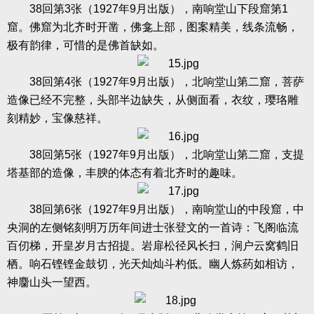
38
回第
3
张（
1927
年
9
月出版），南响堂山下段窟第
1
窟。佛窟为北齐时开凿，佛龛上部，图案精美，线条流畅，
极有韵律，可惜的是佛首缺如。
38
回第
4
张（
1927
年
9
月出版），北响堂山第二窟，菩萨
造像已经不完整，头部半边缺失，从侧面看，衣纹，璎珞雕
刻精妙，宝像慈祥。
38
回第
5
张（
1927
年
9
月出版），北响堂山第二窟，支提
塔基部的造像，丰腴的体态有着北齐时的趣味。
38
回第
6
张（
1927
年
9
月出版），南响堂山的中段窟，中
央洞的左侧铭刻明万历年间进士张登文的一首诗：飞阁临流
百仞梯，开皇岁月古招提。岩扉松径风长扫，涧户云窝鹤旧
栖。响石铿铿金鼓切，光天灿灿斗杓低。幽人炼药如相访，
神麕山头一望西。