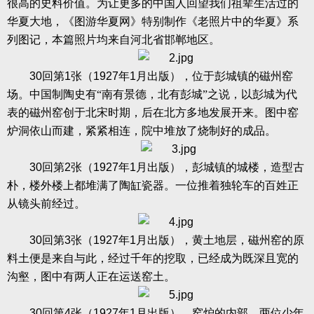
很高的史料价值。为让更多的中国人回望我们祖辈生活过的
华夏大地，《图游华夏网》特别制作《老照片中的华夏》系
列图记，本篇照片均来自河北省邯郸地区。
30
回第
1
张（
1927
年
1
月出版），位于彭城镇的磁州窑
场。中国制陶史有“南有景德，北有彭城”之说，以彭城为代
表的磁州窑创于北宋时期，后在北方多地发展开来。图中窑
炉洞依山而建，紧紧相连，院中堆放了烧制好的成品。
30
回第
2
张（
1927
年
1
月出版），彭城镇的城楼，造型古
朴，楼外楼上都堆满了陶缸瓷器。一位推着独轮车的百姓正
从镜头前经过。
30
回第
3
张（
1927
年
1
月出版），黄土地层，磁州窑的原
料土便是来自与此，经过千年的挖取，已经成为既深且宽的
沟壑，图中有两人正在运送窑土。
30
回第
4
张（
1927
年
1
月出版），窑炉的内部，两位少年