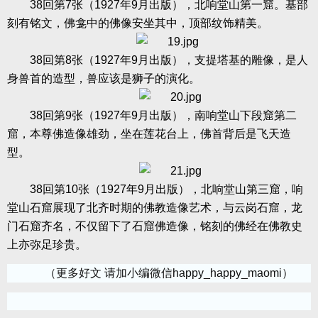
38
回第
7
张（
1927
年
9
月出版），北响堂山第一窟。基部
刻有铭文，佛龛中的佛像安坐其中，顶部纹饰精美。
38
回第
8
张（
1927
年
9
月出版），支提塔基的雕像，是人
身兽首的造型，兽应该是狮子的演化。
38
回第
9
张（
1927
年
9
月出版），南响堂山下段窟第二
窟，本尊佛造像雄劲，坐在莲花台上，佛首背后是飞天造
型。
38
回第
10
张（
1927
年
9
月出版），北响堂山第三窟，响
堂山石窟展现了北齐时期的佛教造像艺术，与云岗石窟，龙
门石窟齐名，不仅留下了石窟佛造像，铭刻的佛经在佛教史
上亦弥足珍贵。
（更多好文 请加小编微信happy_happy_maomi）