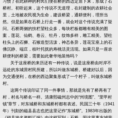
习惯了在此耕种的村民们便在桥的西边定居下来，形成了石
桥村。初听起来，这个传说不无道理，在封建制的农耕社会
里，土地被农民视为生命，建设桥梁，通耕便利，理所当
然。但是如果在石桥上行走一番，就会对这个传说充满了疑
问。石桥两侧的扶栏望柱众多，每块栏板都雕有精美的图
案，莲花、仙鹤、卷云、牡丹，纹饰多样，雕工精美。望柱
柱头上的石狮、石猴造型活泼，神态各异，莲花宝座上的石
佛沉静、端庄，枝叶托抚的寿桃活灵活现。如果只是一座农
耕便利的桥梁，需要如此奢华地装饰吗？
关于这座桥的来历还有一种传说，说是这座桥由对岸不
远处的东城营村民所建，所以叫做东城桥。桥建好以后，因
为交通便利，在桥的西边聚集形成了一个村子，叫做东城桥
村。
这两个传说印证了同一件事情，那就是先有了桥再有了
村，村名与桥名一样。清康熙磁州志中的“州境图”、“里甲村
镇”章节，对东城桥和东城桥村都有表述。民国三十年（
1941
年）刊刻的磁县县志也把这里记作“东城桥”。
1983
年出版的
《磁县地名资料汇编》中这样写到：石桥，因这里离东城营