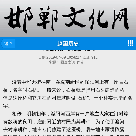
赵国历史
返回
朴实难掩奢华的石桥村石桥
日期:
2019-07-09 10:58:27
点击:
911
来源： 图途之说 作者：
沿着中华大街往南，在冀南新区的滏阳河上有一座古石
桥，名字叫石桥。一般来说，石桥就是指用石头建造的桥，
但是这座桥和它所在的村庄就叫做“石桥”。一个朴实无华的名
字。
相传，明朝初年，滏阳河西岸有一户地主人家在河对岸
有数顷的良田，雇佣附近的村民为其耕种。为了便于渡河，
去对岸耕种，地主专门修建了这座桥。后来地主家境败落，