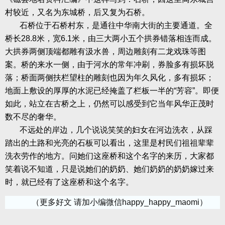
村较近，又名为东城桥，后又复为石桥。
石桥位于石桥村东，是通往中华南大街的主要通道。全
桥长
28.8
米，宽
6.1
米，由三大两小五个拱券错落相连而成。
大拱券两侧顶端都雕有汲水兽，周边雕刻有二龙戏珠等图
案。桥的来水一侧，由于河水的常年冲刷，券脸多有损坏脱
落；桥面两侧扶栏望柱的雕刻也因为年久风化，多有损坏；
地面上敷设的厚厚的水泥已经掩盖了栏板一半的“芳容”。即便
如此，站立在古桥之上，仍然可以感受到它当年风华正茂时
数不尽的奢华。
不远处的岸边，几个说说笑笑的妇女在河边洗衣，从踩
踏出的土路和光亮的石板可以看出，这里是村民们祖祖辈辈
洗衣劳作的地方。问她们这座桥和这个名字的来历，大家都
笑着说不知道，只是说她们的奶奶、她们奶奶的奶奶嫁过来
时，就已经有了这座桥和这个名字。
（更多好文 请加小编微信happy_happy_maomi）